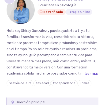
los profesionales que más se ajustan a tus
Licenciada en psicología
necesidades.
No verificado
Terapia Online
Responder cuestionario
Hola soy Shiray González y puedo ayudarte a ti y a tu
familia a transformar tu vida, reescribiendo tu historia,
mediante procesos terapéuticos profundos y sostenibles
en el tiempo. Yo no solo te ayudo a resolver un problema,
sino te ayudo, guío y acompaño a cambiar tu vida para
vivirla de manera más plena, más consciente y más feliz,
construyendo tu mejor versión. Con una formación
académica sólida mediante posgrados como terapeuta
leer más
breve, familiar e infantil, así como con respaldo
Gestión de la ira
Ansiedad
Codependencia
+7 más
profesional y experiencia clínica de más de 26 años y
personal te acompaño en el proceso con empatía
auténtica y comunicación clara y directa para darte
Dirección principal
seguridad emocional y una dirección firme de tu proceso