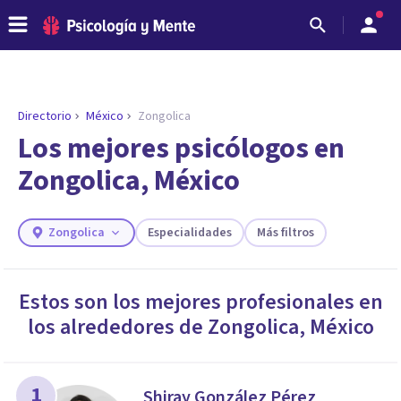
Directorio
México
Zongolica
Los mejores psicólogos en
Zongolica, México
Zongolica
Especialidades
Más filtros
Estos son los mejores profesionales en
los alrededores de
Zongolica
,
México
ENCONTRAR MI TERAPEUTA
¿Necesitas ayuda para encontrar el
psicólogo adecuado?
Responde a unas breves preguntas y te ofreceremos
1
Shiray González Pérez