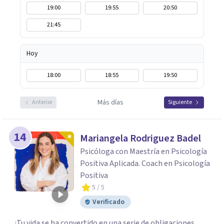
19:00
19:55
20:50
21:45
Hoy
18:00
18:55
19:50
Más días
Anterior
Siguiente
14
Mariangela Rodriguez Badel
Psicóloga con Maestría en Psicología
Positiva Aplicada. Coach en Psicología
Positiva
5
/ 5
Verificado
¿Tu vida se ha convertido en una serie de obligaciones