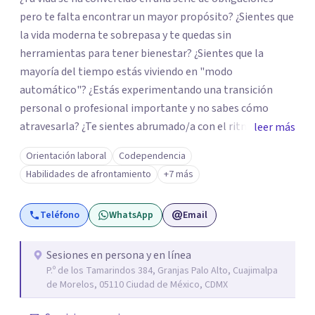
pero te falta encontrar un mayor propósito? ¿Sientes que
la vida moderna te sobrepasa y te quedas sin
herramientas para tener bienestar? ¿Sientes que la
mayoría del tiempo estás viviendo en "modo
automático"? ¿Estás experimentando una transición
personal o profesional importante y no sabes cómo
atravesarla? ¿Te sientes abrumado/a con el ritmo de tu
leer más
día a día y te preguntas si hay una mejor manera de vivir?
Orientación laboral
Codependencia
¿Aunque no estás deprimido/a sientes que te gustaría
Habilidades de afrontamiento
+7 más
potenciar tu capacidad de bienestar? Hola, Soy
Mariangela Rodriguez Badel. Uno de mis propósitos de
Teléfono
WhatsApp
Email
vida es impactar positivamente la vida de jóvenes y
adultos. Lo hago entendiendo el “mundo” que es cada
uno/a y acompañándolo/as a encontrar herramientas
Sesiones en persona y en línea
P.º de los Tamarindos 384, Granjas Palo Alto, Cuajimalpa
que les permitan conectar con su vida de maneras
de Morelos, 05110 Ciudad de México, CDMX
diferentes y avanzar hacia donde lo necesitan. Hago
procesos de terapia y coaching individual en línea o de