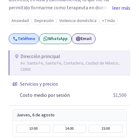
permitido formarme como terapeuta en diversas
leer más
técnicas e idiomas y trabajar con personas de un amplio
Ansiedad
Depresión
Violencia doméstica
+7 más
espectro de culturas, historias y profesiones. Al ser
promotora de Mindfulness como habilitador para una
Teléfono
WhatsApp
Email
vida más satisfactoria, mi proceso de psicoterapia se
apoya en cimientos de Conciencia Plena y Compasión
para explorar tus procesos mentales y emocionales con
Dirección principal
Av. Santa Fe, Santa Fe, Contadero, Ciudad de México,
mayor claridad, perspectiva y amabilidad.
CDMX
Servicios y precios
Costo medio por sesión
$1,500
Jueves, 6 de agosto
13:00
14:00
15:00