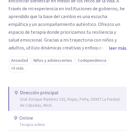
encontrar bienestar en medio de los retos de la vida. A
través de mi experiencia en instituciones de gobierno, he
aprendido que la base del cambio es una escucha
empática y un acompañamiento auténtico. ​Ofrezco un
espacio de terapia donde priorizamos tu resiliencia y
salud emocional. Gracias a mi trayectoria con niños y
adultos, utilizo dinámicas creativas y enfoques adaptados
leer más
a tus necesidades específicas. Estoy aquí para escucharte
Ansiedad
Niños y adolescentes
Codependencia
y brindarte las herramientas necesarias para fortalecer
+5 más
tu paz mental.
Dirección principal
Gral. Enrique Ramírez 102, Rojas, Peña, 59387 La Piedad
de Cabadas, Mich.
Online
Terapia online