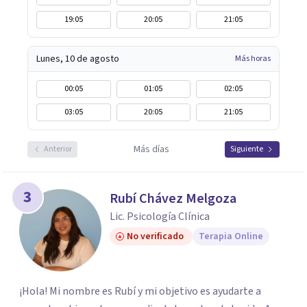
19:05
20:05
21:05
Lunes, 10 de agosto
Más horas
00:05
01:05
02:05
03:05
20:05
21:05
Más días
Anterior
Siguiente
3
Rubí Chávez Melgoza
Lic. Psicología Clínica
No verificado
Terapia Online
¡Hola! Mi nombre es Rubí y mi objetivo es ayudarte a