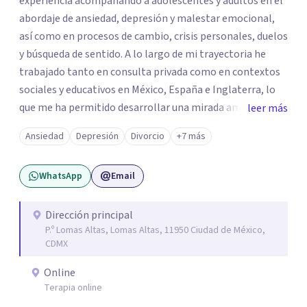
experiencia acompañando a adolescentes y adultos en el
abordaje de ansiedad, depresión y malestar emocional,
así como en procesos de cambio, crisis personales, duelos
y búsqueda de sentido. A lo largo de mi trayectoria he
trabajado tanto en consulta privada como en contextos
sociales y educativos en México, España e Inglaterra, lo
que me ha permitido desarrollar una mirada amplia,
leer más
sensible y profundamente humana del sufrimiento
Ansiedad
Depresión
Divorcio
+7 más
psicológico. Trabajo desde un enfoque integral que
combina la Psicología Existencial, la Logoterapia, el
WhatsApp
Email
Análisis Conductual y la Terapia Dialéctico Conductual.
Este enfoque me permite acompañar de manera efectiva
a personas que atraviesan ansiedad persistente, estados
Dirección principal
P.º Lomas Altas, Lomas Altas, 11950 Ciudad de México,
depresivos, agotamiento emocional, pensamientos
CDMX
negativos recurrentes o dificultades para regular sus
emociones, integrando herramientas basadas en
Online
evidencia con una comprensión profunda de la historia y
Terapia online
el contexto de cada persona.