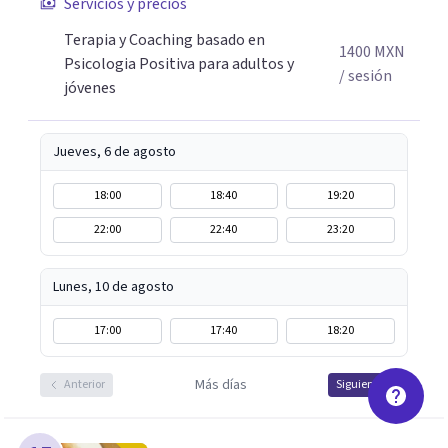
Servicios y precios
manera presencial en la Ciudad de México.
Terapia y Coaching basado en
Adicionalmente enseño herramientas de psicología
1400
MXN
Psicologia Positiva para adultos y
positiva y bienestar a grupos y equipos.
/ sesión
jóvenes
Jueves, 6 de agosto
18:00
18:40
19:20
22:00
22:40
23:20
Lunes, 10 de agosto
17:00
17:40
18:20
Más días
Anterior
Siguiente