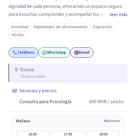
dignidad de cada persona, ofreciendo un espacio seguro
para escuchar, comprender y acompañar tus procesos
leer más
emocionales a tu propio ritmo. Creo firmemente en la
Ansiedad
Habilidades de afrontamiento
Depresión
importancia de construir juntos herramientas que
+6 más
fortalezcan el bienestar, la autonomía y el sentido de
vida. Será un gusto acompañarte en este proceso. Quedo
Teléfono
WhatsApp
Email
atento para resolver cualquier duda y acordar una cita. Un
abrazo, Pedro Gilberto Lobato Cruz Psicólogo
Online
Terapia online
Servicios y precios
Consulta para Psicología
600
MXN
/ sesión
Mañana
Más horas
16:05
17:05
18:05