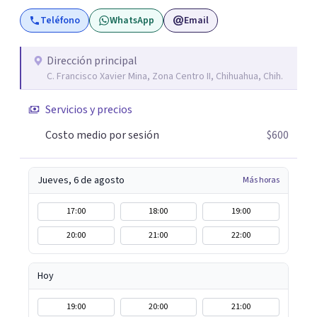
asesoramiento profesional será la clave para encontrar
Teléfono
WhatsApp
Email
las herramientas adecuadas para superar tanto la
dificultad actual como para las que se vayan presentando
a lo largo de tu vida. Realizar la correcta gestión de las
Dirección principal
C. Francisco Xavier Mina, Zona Centro II, Chihuahua, Chih.
mismas de manera consciente y sana evita que se queden
abiertas y sean el origen de malestares permanentes o
Servicios y precios
futuros conflictos. Inteligencia Emocional Fúa I.
Márquez Master en Inteligencia Emocional Universidad
Costo medio por sesión
$600
Internacional de La Rioja España
Jueves, 6 de agosto
Más horas
17:00
18:00
19:00
20:00
21:00
22:00
Hoy
19:00
20:00
21:00