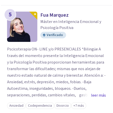
5
Fua Marquez
Máster en Inteligencia Emocional y
Psicología Positiva
Verificado
Pscicoterapia ON- LINE y/o PRESENCIALES *Bilingüe A
través del momento presente la Inteligencia Emocional
y la Psicología Positiva proporcionan herramientas para
transformar las dificultades; mismas que nos alejan de
nuestro estado natural de calma y bienestar. Atención a: -
Ansiedad, estrés, depresión, miedos, fobias. -Baja
Autoestima, inseguridades, bloqueos. -Duelos,
separaciones, perdidas, cambios vitales, gestión de
leer más
emociones, tristeza, ira, soledad. Si deseas resolver una
Ansiedad
Codependencia
Divorcio
+7 más
situación determinada o realizar cambios en tu vida, el