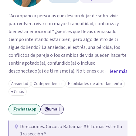
"Acompaño a personas que desean dejar de sobrevivir
para volver a vivir con mayor tranquilidad, confianza y
bienestar emocional." ¿Sientes que llevas demasiado
tiempo intentando estar bien, pero algo dentro de ti
sigue doliendo? La ansiedad, el estrés, una pérdida, los
conflictos de pareja o los cambios de vida pueden hacerte
sentir agotado(a), confundido(a) o incluso
desconectado(a) de ti mismo(a). No tienes que enfrentar
leer más
este proceso en soledad. Te ofrezco un espacio seguro,
Ansiedad
Codependencia
Habilidades de afrontamiento
libre de juicios y basado en la empatía, el respeto y la
+7 más
confidencialidad, donde juntos comprenderemos qué está
ocurriendo y trabajaremos con herramientas respaldadas
WhatsApp
Email
por la evidencia para ayudarte a recuperar tu bienestar.
Acompaño a adolescentes (desde los 17 años), adultos y
parejas que desean superar la ansiedad, la depresión, el
Direcciones: Circuito Bahamas # 6 Lomas Estrella
1ra sección Y
estrés, los duelos, fortalecer su autoestima, establecer