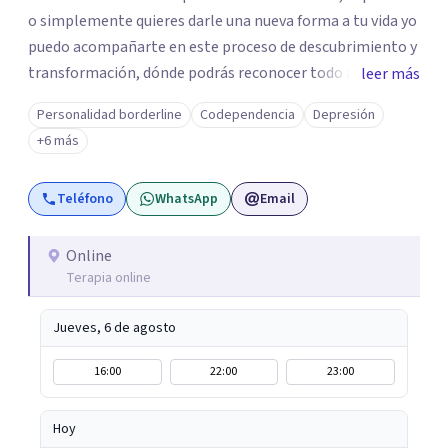
o simplemente quieres darle una nueva forma a tu vida yo
puedo acompañarte en este proceso de descubrimiento y
transformación, dónde podrás reconocer todo aquello
leer más
que te ha aqueja. Así que si buscas un espacio de compañía
Personalidad borderline
Codependencia
Depresión
seguro respetuoso y fraternal yo puedo acompañarte.
+6 más
Teléfono
WhatsApp
Email
Online
Terapia online
Jueves, 6 de agosto
16:00
22:00
23:00
Hoy