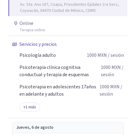
Av. Sta. Ana 187, Coapa, Presidentes Ejidales 1ra Secc,
límites saludables, mejorar sus relaciones y afrontar los
Coyoacán, 04470 Ciudad de México, CDMX
desafíos de la vida con mayor seguridad y equilibrio. Será
un privilegio acompañarte en este camino hacia una vida
Online
con mayor bienestar y tranquilidad.
Terapia online
Servicios y precios
Psicología adulto
1000
MXN
/ sesión
Psicoterapia clínica cognitiva
1000
MXN
/
conductual y terapia de esquemas
sesión
Psicoterapia en adolescentes 17años
1000
MXN
/
en adelante y adultos
sesión
+
1
más
Jueves, 6 de agosto