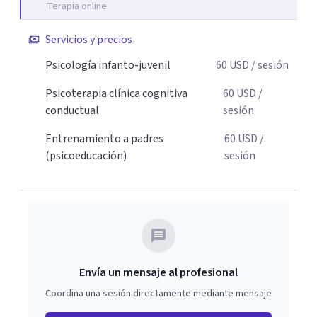
Terapia online
adolescentes que están lidiando con la ansiedad, la
timidez, la rebeldía o dificultades escolares, así como a
Servicios y precios
padres que buscan orientación y pautas claras para
Psicología infanto-juvenil
60
USD
/ sesión
educar sin perder la paciencia ni el control. Si estás listo
para dar el primer paso hacia una convivencia familiar
Psicoterapia clínica cognitiva
60
USD
/
más armoniosa, agenda tu sesión y empecemos a
conductual
sesión
trabajar juntos.
Entrenamiento a padres
60
USD
/
(psicoeducación)
sesión
Envía un mensaje al profesional
Coordina una sesión directamente mediante mensaje