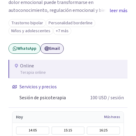
dolor emocional puede transformarse en
autoconocimiento, regulación emocional y bienestar.
leer más
Trabajo desde un enfoque integrativo que combina
Trastorno bipolar
Personalidad borderline
psicoanálisis, terapia somática y de trauma, psicología
Niños y adolescentes
+7 más
corporal, Mentalization Based Therapy (MBT),
hipnoterapia y respiración neurodinámica, integrando
WhatsApp
Email
actualmente la Psicología Analítica Junguiana. Mi
abordaje también incorpora perspectivas interculturales,
ecopsicología y el trabajo simbólico con el inconsciente,
Online
Terapia online
entendiendo que cada proceso terapéutico es único y
requiere una mirada personalizada.
Servicios y precios
Sesión de psicoterapia
100
USD
/ sesión
Hoy
Más horas
14:05
15:15
16:25