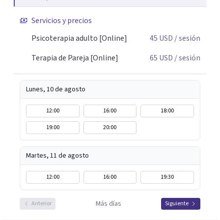
terapia de pareja, diversidad sexual y de género,
Servicios y precios
dificultades en el deseo, intimidad, orientación o
identidad. Busco que el espacio terapéutico sea un lugar
Psicoterapia adulto [Online]
45
USD
/ sesión
donde puedas hablar de estos temas sin juicios, con
Terapia de Pareja [Online]
65
USD
/ sesión
respeto y libertad. Trabajo con objetivos claros y
realistas, sin fórmulas rígidas: combinamos profundidad
emocional con una mirada práctica sobre tu vida diaria.
Lunes, 10 de agosto
12:00
16:00
18:00
19:00
20:00
Martes, 11 de agosto
12:00
16:00
19:30
Más días
Anterior
Siguiente