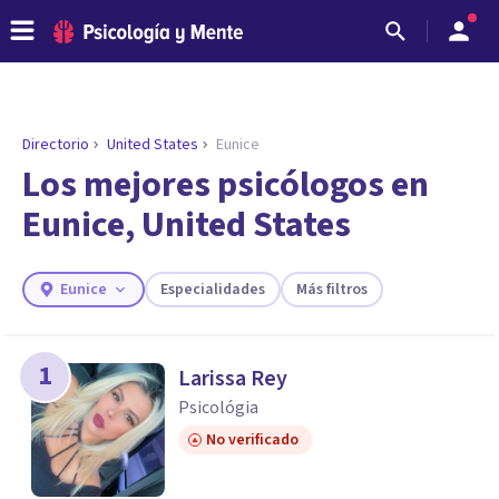
Directorio
United States
Eunice
ENCONTRAR MI TERAPEUTA
¿Necesitas ayuda para encontrar el
Los mejores psicólogos en
psicólogo adecuado?
Eunice, United States
Responde a unas breves preguntas y te ofreceremos
los profesionales que más se ajustan a tus
necesidades.
Eunice
Especialidades
Más filtros
Responder cuestionario
1
Larissa Rey
Psicológia
No verificado