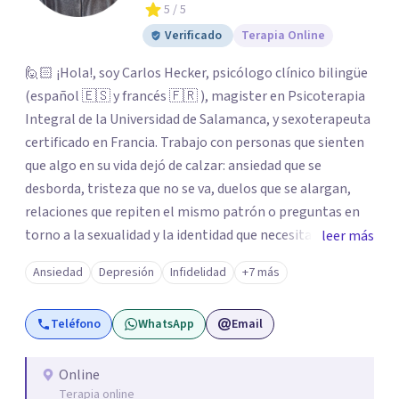
5
/ 5
Verificado
Terapia Online
🙋🏻 ¡Hola!, soy Carlos Hecker, psicólogo clínico bilingüe
(español 🇪🇸 y francés 🇫🇷 ), magister en Psicoterapia
Integral de la Universidad de Salamanca, y sexoterapeuta
certificado en Francia. Trabajo con personas que sienten
que algo en su vida dejó de calzar: ansiedad que se
desborda, tristeza que no se va, duelos que se alargan,
relaciones que repiten el mismo patrón o preguntas en
torno a la sexualidad y la identidad que necesitan un
leer más
espacio seguro para ser habladas. Mi orientación teórica
Ansiedad
Depresión
Infidelidad
+7 más
integra una mirada Humanista-Relacional con Terapia
Breve, donde el modo en que te vinculas ocupa un lugar
Teléfono
WhatsApp
Email
central: cómo te relacionas contigo, con las demás
personas y con tu entorno. Además de mi formación en
psicoterapia, cuento con especialización en sexoterapia,
Online
Terapia online
por lo que también acompaño temas de salud sexual,