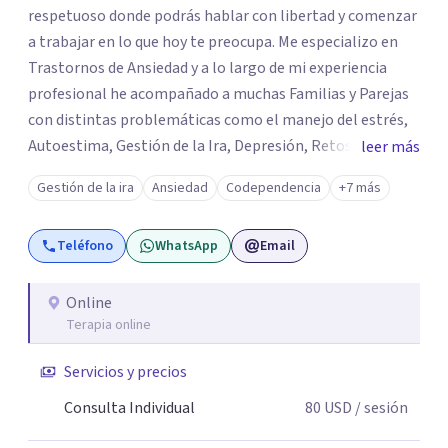
respetuoso donde podrás hablar con libertad y comenzar
a trabajar en lo que hoy te preocupa. Me especializo en
Trastornos de Ansiedad y a lo largo de mi experiencia
profesional he acompañado a muchas Familias y Parejas
con distintas problemáticas como el manejo del estrés,
Autoestima, Gestión de la Ira, Depresión, Retos en la
leer más
Crianza, Codependencia, Celos, entre otros. Cuento con
Gestión de la ira
Ansiedad
Codependencia
+7 más
más de 12 años de experiencia en el área de la Salud
mental y he trabajado en distintos contextos clínicos con
Teléfono
WhatsApp
Email
niños, Adolescentes y Adultos
Online
Terapia online
Servicios y precios
Consulta Individual
80
USD
/ sesión