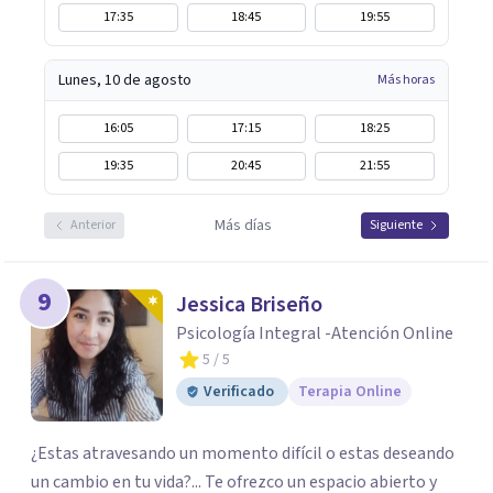
17:35
18:45
19:55
Lunes, 10 de agosto
Más horas
16:05
17:15
18:25
19:35
20:45
21:55
Más días
Anterior
Siguiente
9
Jessica Briseño
Psicología Integral -Atención Online
5
/ 5
Verificado
Terapia Online
¿Estas atravesando un momento difícil o estas deseando
un cambio en tu vida?... Te ofrezco un espacio abierto y