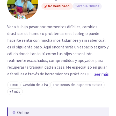
No verificado
Terapia Online
Ver a tu hijo pasar por momentos difíciles, cambios
drásticos de humor o problemas en el colegio puede
hacerte sentir con mucha incertidumbre y sin saber cuál
es el siguiente paso. Aquí encontrarás un espacio seguro y
cálido donde tanto tú como tus hijos se sentirán
realmente escuchados, comprendidos y apoyados para
recuperar la tranquilidad en casa. Me especializo en guiar
a familias a través de herramientas prácticas y dinámicas
leer más
adaptadas a la edad de cada menor, dejando de lado las
TDAH
Gestión de la ira
Trastornos del espectro autista
etiquetas y los tecnicismos. Mi forma de trabajar se
+7 más
centra en entender las emociones que hay detrás del
comportamiento, ayudándoles a desarrollar la confianza
necesaria para superar sus retos y fortaleciendo la
Online
comunicación entre ustedes. Acompaño a niños y