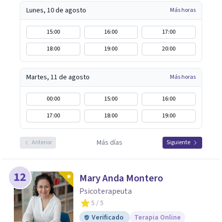
ayudar a mis clientes a comprender sus conflictos
Lunes, 10 de agosto
Más horas
internos, fortalecer sus recursos personales, desarrollar
nuevas estrategias de afrontamiento y avanzar con
15:00
16:00
17:00
mayor claridad, resiliencia y bienestar. Creo
18:00
19:00
20:00
profundamente en la autoconciencia como un camino
fundamental para la transformación personal y para
construir una vida más auténtica y significativa.
Martes, 11 de agosto
Más horas
00:00
15:00
16:00
17:00
18:00
19:00
Más días
Anterior
Siguiente
12
Mary Anda Montero
Psicoterapeuta
5
/ 5
Verificado
Terapia Online