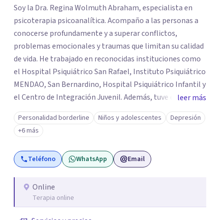
Soy la Dra. Regina Wolmuth Abraham, especialista en
psicoterapia psicoanalítica. Acompaño a las personas a
conocerse profundamente y a superar conflictos,
problemas emocionales y traumas que limitan su calidad
de vida. He trabajado en reconocidas instituciones como
el Hospital Psiquiátrico San Rafael, Instituto Psiquiátrico
MENDAO, San Bernardino, Hospital Psiquiátrico Infantil y
el Centro de Integración Juvenil. Además, tuve el
leer más
privilegio de colaborar en comunidades como Olivar del
Personalidad borderline
Niños y adolescentes
Depresión
Conde y Xochimilco, lo que me permitió conocer diversas
+6 más
realidades y necesidades.
Teléfono
WhatsApp
Email
Online
Terapia online