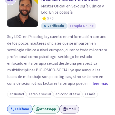
Master Oficial en Sexología Clínica y
Ldo. En psicología
5
/ 5
Verificado
Terapia Online
Soy LDO. en Psicología y cuento en mi formación con uno
de los pocos masteres oficiales que se imparten en
sexología clínica a nivel europeo, durante toda mi carrera
profesional como psicólogo-sexólogo he estado
enfocado en la terapia sexual desde una perspectiva
multidisciplinar BIO-PSICO-SOCIAL ya que aunque las
bases de mi trabajo son psicológicas, si no se tienen en
consideración otros factores la terapia puede no
leer más
funcionar al tener una visión demasiado simplista,
Ansiedad
Terapia sexual
Adicción al sexo
+1 más
excluyendo de antemano otros factores que pueden
influir. Mi intención es ayudar para conseguir una mejora
Teléfono
WhatsApp
Email
global de tu sexualidad, considerando cada caso como