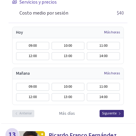
Servicios y precios
paso para encontrar soluciones.
Costo medio por sesión
$40
Hoy
Más horas
09:00
10:00
11:00
12:00
13:00
14:00
Mañana
Más horas
09:00
10:00
11:00
12:00
13:00
14:00
Más días
Anterior
Siguiente
13
Ricardo Franco Fernández