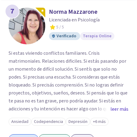
7
Norma Mazzarone
Licenciada en Psicología
5
/ 5
Verificado
Terapia Online
Si estas viviendo conflictos familiares. Crisis
matrimoniales. Relaciones dificiles. Si estás pasando por
un momento de difícil solución. Si sentís que solo no
podes. Si precisas una escucha. Si consideras que estás
bloqueado. Si precisás comprensión. Si no logras definir
proyectos, objetivos, sueños, deseos. Si pensás que lo que
te pasa no es tan grave, pero podría ayudar. Si estás en
adicciones y tu intención es hacer algo con lo que te está
leer más
pasando. No dudes en comunicarte a fin de comenzar a
Ansiedad
Codependencia
Depresión
+6 más
resolver la situación que está generando esa angustia.