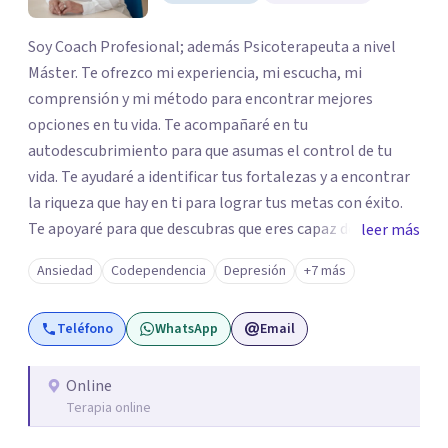
Soy Coach Profesional; además Psicoterapeuta a nivel
Máster. Te ofrezco mi experiencia, mi escucha, mi
comprensión y mi método para encontrar mejores
opciones en tu vida. Te acompañaré en tu
autodescubrimiento para que asumas el control de tu
vida. Te ayudaré a identificar tus fortalezas y a encontrar
la riqueza que hay en ti para lograr tus metas con éxito.
Te apoyaré para que descubras que eres capaz de
leer más
convertir los problemas en oportunidades Tú tienes
Ansiedad
Codependencia
Depresión
+7 más
derecho a vivir con bienestar, sin culpas, sin
remordimientos y en plenitud. Con amor propio todo es
Teléfono
WhatsApp
Email
posible. En el viaje de tu vida. ¿Te das cuenta que tienes
fortalezas que te han llevado a alcanzar metas y
objetivos pero también hay momentos en los que has
Online
Terapia online
experimentado situaciones que no te favorecen y te
gustaría que fueran diferentes? Pedir ayuda es el primer