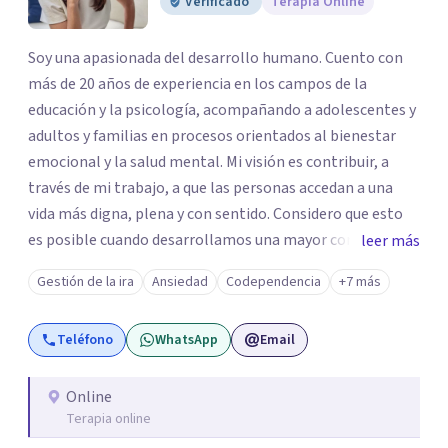
Verificado
Terapia Online
Soy una apasionada del desarrollo humano. Cuento con
más de 20 años de experiencia en los campos de la
educación y la psicología, acompañando a adolescentes y
adultos y familias en procesos orientados al bienestar
emocional y la salud mental. Mi visión es contribuir, a
través de mi trabajo, a que las personas accedan a una
vida más digna, plena y con sentido. Considero que esto
es posible cuando desarrollamos una mayor conciencia
leer más
de nuestro mundo interior y de la manera en que nuestras
Gestión de la ira
Ansiedad
Codependencia
+7 más
experiencias influyen en nuestra forma de sentir, pensar y
relacionarnos. Mi misión es ofrecer un espacio de
Teléfono
WhatsApp
Email
acompañamiento en salud mental basado en la
comprensión, la compasión y el respeto por el ritmo de
cada persona. Integro conocimientos y herramientas de
Online
Terapia online
la psicología con un enfoque informado en trauma para