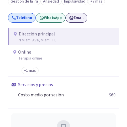
Gestión de la ira
Ansiedad
Impulsividad
+7 más
ansiedad y del ánimo, y también crisis vitales y procesos
de crecimiento personal.
Teléfono
WhatsApp
Email
Dirección principal
N Miami Ave, Miami, FL
Online
Terapia online
+1 más
Servicios y precios
Costo medio por sesión
$60