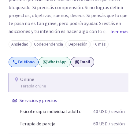
bloqueado. Si precisás comprensión. Si no logras definir
proyectos, objetivos, sueños, deseos. Si pensás que lo que
te pasa no es tan grave, pero podría ayudar. Si estás en
adicciones y tu intención es hacer algo con lo que te está
leer más
pasando. No dudes en comunicarte a fin de comenzar a
Ansiedad
Codependencia
Depresión
+6 más
resolver la situación que está generando esa angustia.
Teléfono
WhatsApp
Email
Online
Terapia online
Servicios y precios
Psicoterapia individual adulto
40
USD
/ sesión
Terapia de pareja
60
USD
/ sesión