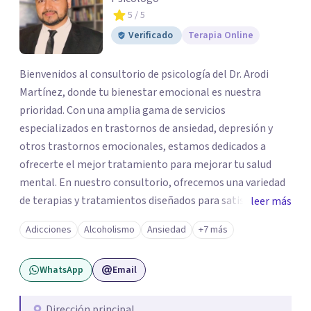
5
/ 5
Verificado
Terapia Online
Bienvenidos al consultorio de psicología del Dr. Arodi
Martínez, donde tu bienestar emocional es nuestra
prioridad. Con una amplia gama de servicios
especializados en trastornos de ansiedad, depresión y
otros trastornos emocionales, estamos dedicados a
ofrecerte el mejor tratamiento para mejorar tu salud
mental. En nuestro consultorio, ofrecemos una variedad
de terapias y tratamientos diseñados para satisfacer tus
leer más
necesidades específicas: Terapia para Trastornos de
Adicciones
Alcoholismo
Ansiedad
+7 más
Ansiedad y Depresión: Somos expertos en el tratamiento
de la ansiedad y la depresión, utilizando enfoques
WhatsApp
Email
basados en evidencia para ayudarte a recuperar tu
bienestar emocional. Terapia Individual, de Pareja y
Familiar: Trabajamos contigo y tus seres queridos para
Dirección principal