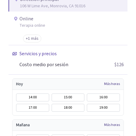
106 W Lime Ave, Monrovia, CA 91016
fortalecer las relaciones y mejorar la dinámica familiar.
Evaluaciones Psicológicas y Terapias Especializadas:
Online
Terapia cognitivo-conductual Terapia de apoyo Terapia
Terapia online
psicodinámica Terapia enfocada en la solución Terapia de
exposición Terapia de juego para niños Tratamiento de
+1 más
Traumas y Trastornos de Estrés Postraumático:
Servicios y precios
Ofrecemos apoyo psicológico para ayudarte a superar
experiencias traumáticas y mejorar tu calidad de vida.
Costo medio por sesión
$126
Tratamiento de Adicciones.
Hoy
Más horas
14:00
15:00
16:00
17:00
18:00
19:00
Mañana
Más horas