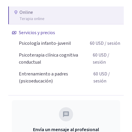
necesaria para superar sus retos y fortaleciendo la
Online
comunicación entre ustedes. Acompaño a niños y
Terapia online
adolescentes que están lidiando con la ansiedad, la
timidez, la rebeldía o dificultades escolares, así como a
Servicios y precios
padres que buscan orientación y pautas claras para
Psicología infanto-juvenil
60
USD
/ sesión
educar sin perder la paciencia ni el control. Si estás listo
para dar el primer paso hacia una convivencia familiar
Psicoterapia clínica cognitiva
60
USD
/
más armoniosa, agenda tu sesión y empecemos a
conductual
sesión
trabajar juntos.
Entrenamiento a padres
60
USD
/
(psicoeducación)
sesión
Envía un mensaje al profesional