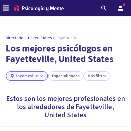
Directorio
United States
Fayetteville
ENCONTRAR MI TERAPEUTA
¿Necesitas ayuda para encontrar el
Los mejores psicólogos en
psicólogo adecuado?
Fayetteville, United States
Responde a unas breves preguntas y te ofreceremos
los profesionales que más se ajustan a tus
necesidades.
Fayetteville
Especialidades
Más filtros
Responder cuestionario
Estos son los mejores profesionales en
los alrededores de
Fayetteville
,
United States