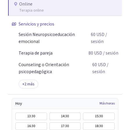
promover cambios sostenibles. Como divulgador
Online
Terapia online
científico, acerca la psicología y las neurociencias a la vida
cotidiana mediante contenidos claros, rigurosos y
Servicios y precios
aplicables, con el propósito de impulsar un bienestar
integral.
Sesión Neuropsicoeducación
60
USD
/
emocional
sesión
Terapia de pareja
80
USD
/ sesión
Counseling o Orientación
60
USD
/
psicopedagógica
sesión
+
2
más
Hoy
Más horas
13:30
14:30
15:30
16:30
17:30
18:30