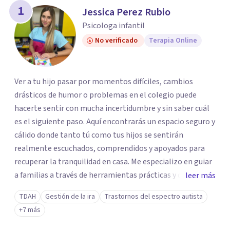
1
Jessica Perez Rubio
Psicologa infantil
No verificado
Terapia Online
Ver a tu hijo pasar por momentos difíciles, cambios
drásticos de humor o problemas en el colegio puede
hacerte sentir con mucha incertidumbre y sin saber cuál
es el siguiente paso. Aquí encontrarás un espacio seguro y
cálido donde tanto tú como tus hijos se sentirán
realmente escuchados, comprendidos y apoyados para
recuperar la tranquilidad en casa. Me especializo en guiar
a familias a través de herramientas prácticas y dinámicas
leer más
adaptadas a la edad de cada menor, dejando de lado las
TDAH
Gestión de la ira
Trastornos del espectro autista
etiquetas y los tecnicismos. Mi forma de trabajar se
+7 más
centra en entender las emociones que hay detrás del
comportamiento, ayudándoles a desarrollar la confianza