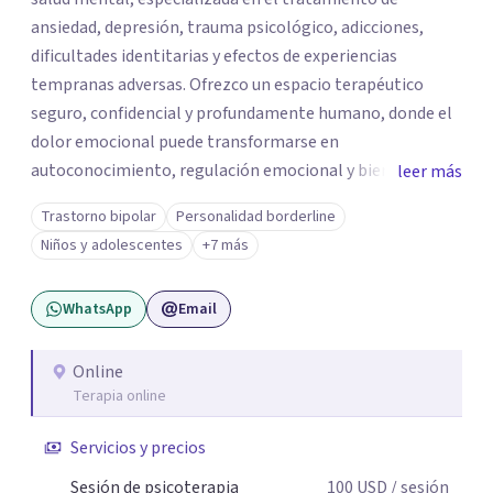
ansiedad, depresión, trauma psicológico, adicciones,
dificultades identitarias y efectos de experiencias
tempranas adversas. Ofrezco un espacio terapéutico
seguro, confidencial y profundamente humano, donde el
dolor emocional puede transformarse en
autoconocimiento, regulación emocional y bienestar.
leer más
Trabajo desde un enfoque integrativo que combina
Trastorno bipolar
Personalidad borderline
psicoanálisis, terapia somática y de trauma, psicología
Niños y adolescentes
+7 más
corporal, Mentalization Based Therapy (MBT),
hipnoterapia y respiración neurodinámica, integrando
WhatsApp
Email
actualmente la Psicología Analítica Junguiana. Mi
abordaje también incorpora perspectivas interculturales,
ecopsicología y el trabajo simbólico con el inconsciente,
Online
Terapia online
entendiendo que cada proceso terapéutico es único y
requiere una mirada personalizada.
Servicios y precios
Sesión de psicoterapia
100
USD
/ sesión