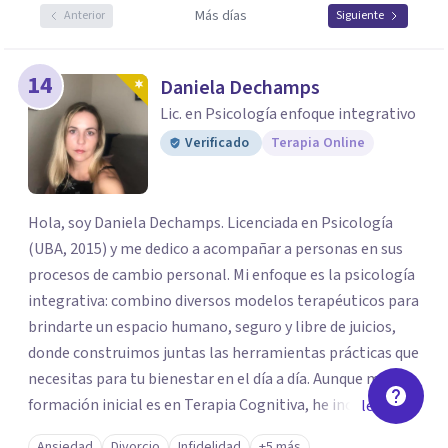
Más días
Anterior
Siguiente
14
Daniela Dechamps
Lic. en Psicología enfoque integrativo
Verificado
Terapia Online
Hola, soy Daniela Dechamps. Licenciada en Psicología
(UBA, 2015) y me dedico a acompañar a personas en sus
procesos de cambio personal. Mi enfoque es la psicología
integrativa: combino diversos modelos terapéuticos para
brindarte un espacio humano, seguro y libre de juicios,
donde construimos juntas las herramientas prácticas que
necesitas para tu bienestar en el día a día. Aunque mi
formación inicial es en Terapia Cognitiva, he incorporado
leer más
enfoques como el Mindfulness y la Terapia de Aceptación
Ansiedad
Divorcio
Infidelidad
+5 más