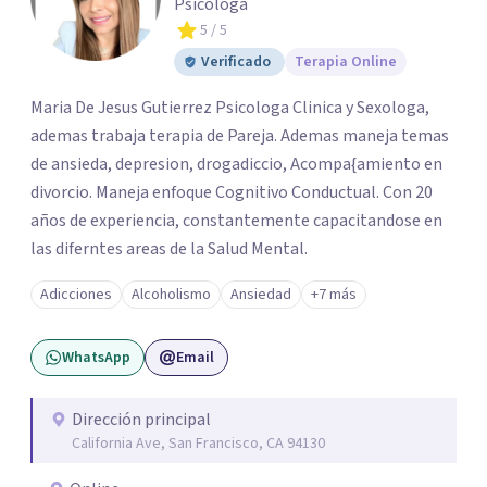
Psicóloga
5
/ 5
Verificado
Terapia Online
Maria De Jesus Gutierrez Psicologa Clinica y Sexologa,
ademas trabaja terapia de Pareja. Ademas maneja temas
de ansieda, depresion, drogadiccio, Acompa{amiento en
divorcio. Maneja enfoque Cognitivo Conductual. Con 20
años de experiencia, constantemente capacitandose en
las diferntes areas de la Salud Mental.
Adicciones
Alcoholismo
Ansiedad
+7 más
WhatsApp
Email
Dirección principal
California Ave, San Francisco, CA 94130