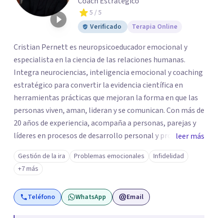
Coach Estratégico
5
/ 5
Verificado
Terapia Online
Cristian Pernett es neuropsicoeducador emocional y
especialista en la ciencia de las relaciones humanas.
Integra neurociencias, inteligencia emocional y coaching
estratégico para convertir la evidencia científica en
herramientas prácticas que mejoran la forma en que las
personas viven, aman, lideran y se comunican. Con más de
20 años de experiencia, acompaña a personas, parejas y
líderes en procesos de desarrollo personal y profesional.
leer más
Su trabajo se centra en la regulación emocional, las
Gestión de la ira
Problemas emocionales
Infidelidad
relaciones de pareja, la comunicación efectiva y el
+7 más
liderazgo consciente. Su metodología combina
psicología contemporánea, neurociencias y estrategias
Teléfono
WhatsApp
Email
de cambio basadas en evidencia para fortalecer la
autoestima, desarrollar habilidades socioemocionales y