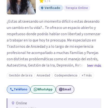
5
/ 5
Verificado
Terapia Online
¿Estas atravesando un momento difícil o estas deseando
un cambio en tu vida?... Te ofrezco un espacio abierto y
respetuoso donde podrás hablar con libertad y comenzar
a trabajar en lo que hoy te preocupa. Me especializo en
Trastornos de Ansiedad y a lo largo de mi experiencia
profesional he acompañado a muchas Familias y Parejas
con distintas problemáticas como el manejo del estrés,
Autoestima, Gestión de la Ira, Depresión, Retos en la
leer más
Crianza, Codependencia, Celos, entre otros. Cuento con
Gestión de la ira
Ansiedad
Codependencia
+7 más
más de 12 años de experiencia en el área de la Salud
mental y he trabajado en distintos contextos clínicos con
Teléfono
WhatsApp
Email
niños, Adolescentes y Adultos
Online