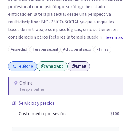
profesional como psicólogo-sexólogo he estado
enfocado en la terapia sexual desde una perspectiva
multidisciplinar BIO-PSICO-SOCIAL ya que aunque las
bases de mi trabajo son psicológicas, si no se tienen en
consideración otros factores la terapia puede no
leer más
funcionar al tener una visión demasiado simplista,
Ansiedad
Terapia sexual
Adicción al sexo
+1 más
excluyendo de antemano otros factores que pueden
influir. Mi intención es ayudar para conseguir una mejora
Teléfono
WhatsApp
Email
global de tu sexualidad, considerando cada caso como
algo particular e intentando adaptarme a tu situación
personal concreta. En especial mi ámbito de trabajo es la
Online
Terapia online
disfunción eréctil, la eyaculación precoz y la falta de
deseo tanto en mujeres como en hombres. La sexualidad
Servicios y precios
es de enorme importancia tanto para el bienestar físico y
mental como a nivel personal para una buena
Costo medio por sesión
$100
autoestima y una relación saludable de pareja.