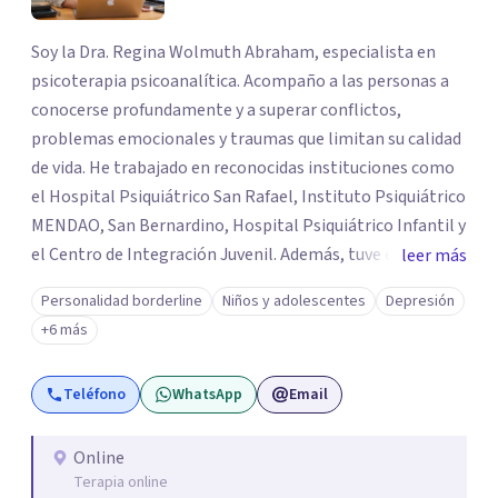
Soy la Dra. Regina Wolmuth Abraham, especialista en
psicoterapia psicoanalítica. Acompaño a las personas a
conocerse profundamente y a superar conflictos,
problemas emocionales y traumas que limitan su calidad
de vida. He trabajado en reconocidas instituciones como
el Hospital Psiquiátrico San Rafael, Instituto Psiquiátrico
MENDAO, San Bernardino, Hospital Psiquiátrico Infantil y
el Centro de Integración Juvenil. Además, tuve el
leer más
privilegio de colaborar en comunidades como Olivar del
Personalidad borderline
Niños y adolescentes
Depresión
Conde y Xochimilco, lo que me permitió conocer diversas
+6 más
realidades y necesidades.
Teléfono
WhatsApp
Email
Online
Terapia online