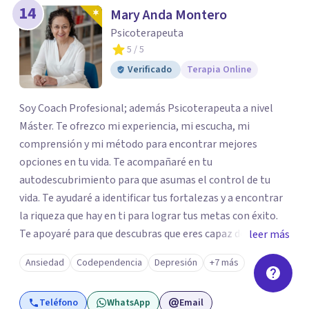
14
Mary Anda Montero
Psicoterapeuta
5
/ 5
Verificado
Terapia Online
Soy Coach Profesional; además Psicoterapeuta a nivel
Máster. Te ofrezco mi experiencia, mi escucha, mi
comprensión y mi método para encontrar mejores
opciones en tu vida. Te acompañaré en tu
autodescubrimiento para que asumas el control de tu
vida. Te ayudaré a identificar tus fortalezas y a encontrar
la riqueza que hay en ti para lograr tus metas con éxito.
Te apoyaré para que descubras que eres capaz de
leer más
convertir los problemas en oportunidades Tú tienes
Ansiedad
Codependencia
Depresión
+7 más
derecho a vivir con bienestar, sin culpas, sin
remordimientos y en plenitud. Con amor propio todo es
Teléfono
WhatsApp
Email
posible. En el viaje de tu vida. ¿Te das cuenta que tienes