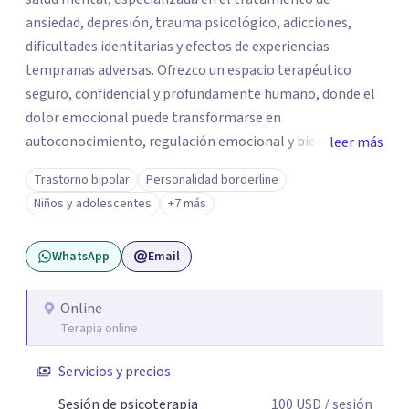
ansiedad, depresión, trauma psicológico, adicciones,
dificultades identitarias y efectos de experiencias
tempranas adversas. Ofrezco un espacio terapéutico
seguro, confidencial y profundamente humano, donde el
dolor emocional puede transformarse en
autoconocimiento, regulación emocional y bienestar.
leer más
Trabajo desde un enfoque integrativo que combina
Trastorno bipolar
Personalidad borderline
psicoanálisis, terapia somática y de trauma, psicología
Niños y adolescentes
+7 más
corporal, Mentalization Based Therapy (MBT),
hipnoterapia y respiración neurodinámica, integrando
WhatsApp
Email
actualmente la Psicología Analítica Junguiana. Mi
abordaje también incorpora perspectivas interculturales,
ecopsicología y el trabajo simbólico con el inconsciente,
Online
Terapia online
entendiendo que cada proceso terapéutico es único y
requiere una mirada personalizada.
Servicios y precios
Sesión de psicoterapia
100
USD
/ sesión