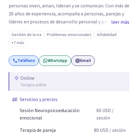
personas viven, aman, lideran y se comunican. Con más de
20 años de experiencia, acompaña a personas, parejas y
líderes en procesos de desarrollo personal y profesional.
leer más
Su trabajo se centra en la regulación emocional, las
Gestión de la ira
Problemas emocionales
Infidelidad
relaciones de pareja, la comunicación efectiva y el
+7 más
liderazgo consciente. Su metodología combina
psicología contemporánea, neurociencias y estrategias
Teléfono
WhatsApp
Email
de cambio basadas en evidencia para fortalecer la
autoestima, desarrollar habilidades socioemocionales y
promover cambios sostenibles. Como divulgador
Online
Terapia online
científico, acerca la psicología y las neurociencias a la vida
cotidiana mediante contenidos claros, rigurosos y
Servicios y precios
aplicables, con el propósito de impulsar un bienestar
integral.
Sesión Neuropsicoeducación
60
USD
/
emocional
sesión
Terapia de pareja
80
USD
/ sesión