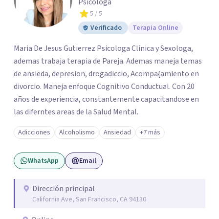
Psicóloga
5
/ 5
Verificado
Terapia Online
Maria De Jesus Gutierrez Psicologa Clinica y Sexologa,
ademas trabaja terapia de Pareja. Ademas maneja temas
de ansieda, depresion, drogadiccio, Acompa{amiento en
divorcio. Maneja enfoque Cognitivo Conductual. Con 20
años de experiencia, constantemente capacitandose en
las diferntes areas de la Salud Mental.
Adicciones
Alcoholismo
Ansiedad
+7 más
WhatsApp
Email
Dirección principal
California Ave, San Francisco, CA 94130