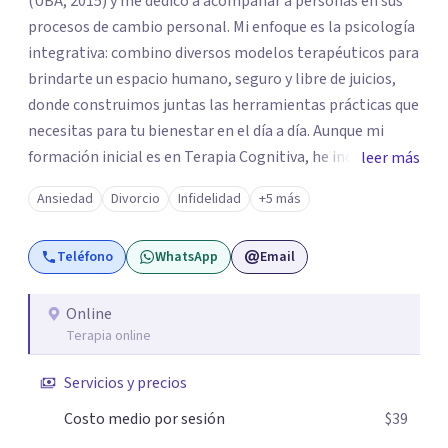
(UBA, 2015) y me dedico a acompañar a personas en sus
procesos de cambio personal. Mi enfoque es la psicología
integrativa: combino diversos modelos terapéuticos para
brindarte un espacio humano, seguro y libre de juicios,
donde construimos juntas las herramientas prácticas que
necesitas para tu bienestar en el día a día. Aunque mi
formación inicial es en Terapia Cognitiva, he incorporado
leer más
enfoques como el Mindfulness y la Terapia de Aceptación
Ansiedad
Divorcio
Infidelidad
+5 más
y Compromiso (ACT), adaptando el tratamiento a tus
necesidades particulares. Mi trayectoria es internacional
Teléfono
WhatsApp
Email
(Argentina, Estados Unidos, Europa y Asia). Además,
colaboré como psicóloga en Televisión Canaria,
conectando con la realidad de las islas. Mis servicios son
Online
Terapia online
100% online y accesibles. Si buscas un espacio de escucha
profesional y orientado a resultados, empecemos.
Servicios y precios
Costo medio por sesión
$39