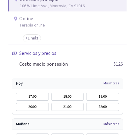
106 W Lime Ave, Monrovia, CA 91016
fortalecer las relaciones y mejorar la dinámica familiar.
Evaluaciones Psicológicas y Terapias Especializadas:
Online
Terapia cognitivo-conductual Terapia de apoyo Terapia
Terapia online
psicodinámica Terapia enfocada en la solución Terapia de
exposición Terapia de juego para niños Tratamiento de
+1 más
Traumas y Trastornos de Estrés Postraumático:
Servicios y precios
Ofrecemos apoyo psicológico para ayudarte a superar
experiencias traumáticas y mejorar tu calidad de vida.
Costo medio por sesión
$126
Tratamiento de Adicciones.
Hoy
Más horas
17:00
18:00
19:00
20:00
21:00
22:00
Mañana
Más horas