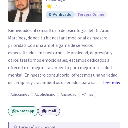
5
/ 5
Verificado
Terapia Online
Bienvenidos al consultorio de psicología del Dr. Arodi
Martínez, donde tu bienestar emocional es nuestra
prioridad. Con una amplia gama de servicios
especializados en trastornos de ansiedad, depresión y
otros trastornos emocionales, estamos dedicados a
ofrecerte el mejor tratamiento para mejorar tu salud
mental. En nuestro consultorio, ofrecemos una variedad
de terapias y tratamientos diseñados para satisfacer tus
leer más
necesidades específicas: Terapia para Trastornos de
Adicciones
Alcoholismo
Ansiedad
+7 más
Ansiedad y Depresión: Somos expertos en el tratamiento
de la ansiedad y la depresión, utilizando enfoques
WhatsApp
Email
basados en evidencia para ayudarte a recuperar tu
bienestar emocional. Terapia Individual, de Pareja y
Familiar: Trabajamos contigo y tus seres queridos para
Dirección principal