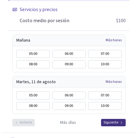
deseo tanto en mujeres como en hombres. La sexualidad
Servicios y precios
es de enorme importancia tanto para el bienestar físico y
mental como a nivel personal para una buena
Costo medio por sesión
$100
autoestima y una relación saludable de pareja.
Mañana
Más horas
05:00
06:00
07:00
08:00
09:00
10:00
Martes, 11 de agosto
Más horas
05:00
06:00
07:00
08:00
09:00
10:00
Más días
Anterior
Siguiente