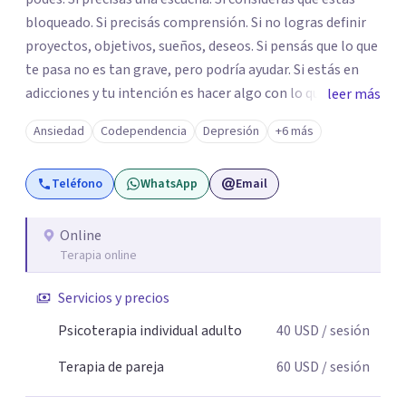
bloqueado. Si precisás comprensión. Si no logras definir
proyectos, objetivos, sueños, deseos. Si pensás que lo que
te pasa no es tan grave, pero podría ayudar. Si estás en
adicciones y tu intención es hacer algo con lo que te está
leer más
pasando. No dudes en comunicarte a fin de comenzar a
Ansiedad
Codependencia
Depresión
+6 más
resolver la situación que está generando esa angustia.
Teléfono
WhatsApp
Email
Online
Terapia online
Servicios y precios
Psicoterapia individual adulto
40
USD
/ sesión
Terapia de pareja
60
USD
/ sesión