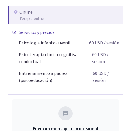
necesaria para superar sus retos y fortaleciendo la
Online
comunicación entre ustedes. Acompaño a niños y
Terapia online
adolescentes que están lidiando con la ansiedad, la
timidez, la rebeldía o dificultades escolares, así como a
Servicios y precios
padres que buscan orientación y pautas claras para
Psicología infanto-juvenil
60
USD
/ sesión
educar sin perder la paciencia ni el control. Si estás listo
para dar el primer paso hacia una convivencia familiar
Psicoterapia clínica cognitiva
60
USD
/
más armoniosa, agenda tu sesión y empecemos a
conductual
sesión
trabajar juntos.
Entrenamiento a padres
60
USD
/
(psicoeducación)
sesión
Envía un mensaje al profesional