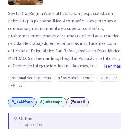
Soy la Dra. Regina Wolmuth Abraham, especialista en
psicoterapia psicoanalítica. Acompaño a las personas a
conocerse profundamente y a superar conflictos,
problemas emocionales y traumas que limitan su calidad
de vida. He trabajado en reconocidas instituciones como
el Hospital Psiquiátrico San Rafael, Instituto Psiquiátrico
MENDAO, San Bernardino, Hospital Psiquiátrico Infantil y
el Centro de Integración Juvenil. Además, tuve el
leer más
privilegio de colaborar en comunidades como Olivar del
Personalidad borderline
Niños y adolescentes
Depresión
Conde y Xochimilco, lo que me permitió conocer diversas
+6 más
realidades y necesidades.
Teléfono
WhatsApp
Email
Online
Terapia online