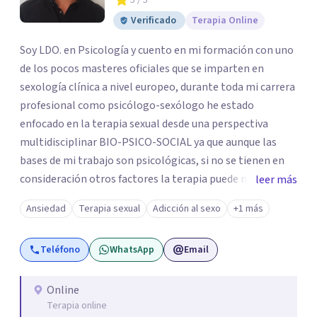
5
/ 5
Verificado
Terapia Online
Soy LDO. en Psicología y cuento en mi formación con uno
de los pocos masteres oficiales que se imparten en
sexología clínica a nivel europeo, durante toda mi carrera
profesional como psicólogo-sexólogo he estado
enfocado en la terapia sexual desde una perspectiva
multidisciplinar BIO-PSICO-SOCIAL ya que aunque las
bases de mi trabajo son psicológicas, si no se tienen en
consideración otros factores la terapia puede no
leer más
funcionar al tener una visión demasiado simplista,
Ansiedad
Terapia sexual
Adicción al sexo
+1 más
excluyendo de antemano otros factores que pueden
influir. Mi intención es ayudar para conseguir una mejora
Teléfono
WhatsApp
Email
global de tu sexualidad, considerando cada caso como
algo particular e intentando adaptarme a tu situación
personal concreta. En especial mi ámbito de trabajo es la
Online
Terapia online
disfunción eréctil, la eyaculación precoz y la falta de