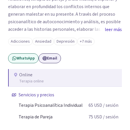
elaborar en profundidad los conflictos internos que
generan malestar en su presente. A través del proceso
psicoanalítico de autoconocimiento y análisis, es posible
acceder a las historias personales, elaborar las
leer más
experiencias del pasado y resignificarlas, liberando su
Adicciones
Ansiedad
Depresión
+7 más
influencia para construir un futuro con mayor libertad y
autenticidad. La terapia psicoanalítica crea un espacio de
WhatsApp
Email
verbalización libre y sin filtros. A través de esta
conversación abierta y del trabajo analítico conjunto, se
exploran las vivencias que aún condicionan el presente, se
Online
Terapia online
les otorga un nuevo sentido y se transforma su impacto
emocional. De esta forma, los pacientes logran mayor
Servicios y precios
claridad sobre sí mismos, reducen significativamente su
sufrimiento y alcanzan cambios profundos y duraderos en
Terapia Psicoanalítica Individual
65
USD
/ sesión
su vida y relaciones personales.
Terapia de Pareja
75
USD
/ sesión