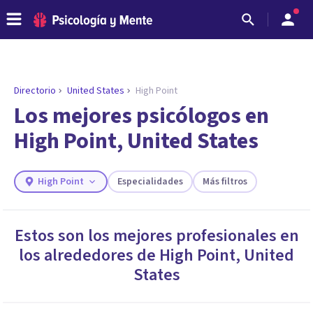
Directorio
United States
High Point
ENCONTRAR MI TERAPEUTA
¿Necesitas ayuda para encontrar el
Los mejores psicólogos en
psicólogo adecuado?
High Point, United States
Responde a unas breves preguntas y te ofreceremos
los profesionales que más se ajustan a tus
necesidades.
High Point
Especialidades
Más filtros
Responder cuestionario
Estos son los mejores profesionales en
los alrededores de
High Point
,
United
States