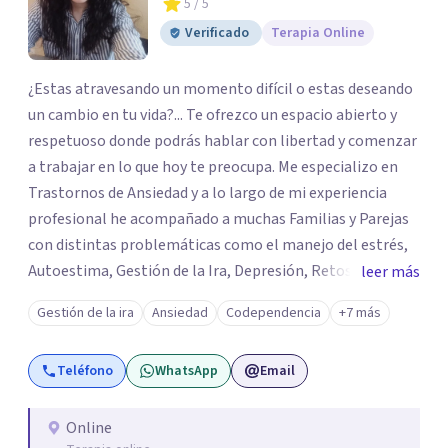
5
/ 5
Verificado
Terapia Online
¿Estas atravesando un momento difícil o estas deseando
un cambio en tu vida?... Te ofrezco un espacio abierto y
respetuoso donde podrás hablar con libertad y comenzar
a trabajar en lo que hoy te preocupa. Me especializo en
Trastornos de Ansiedad y a lo largo de mi experiencia
profesional he acompañado a muchas Familias y Parejas
con distintas problemáticas como el manejo del estrés,
Autoestima, Gestión de la Ira, Depresión, Retos en la
leer más
Crianza, Codependencia, Celos, entre otros. Cuento con
Gestión de la ira
Ansiedad
Codependencia
+7 más
más de 12 años de experiencia en el área de la Salud
mental y he trabajado en distintos contextos clínicos con
Teléfono
WhatsApp
Email
niños, Adolescentes y Adultos
Online