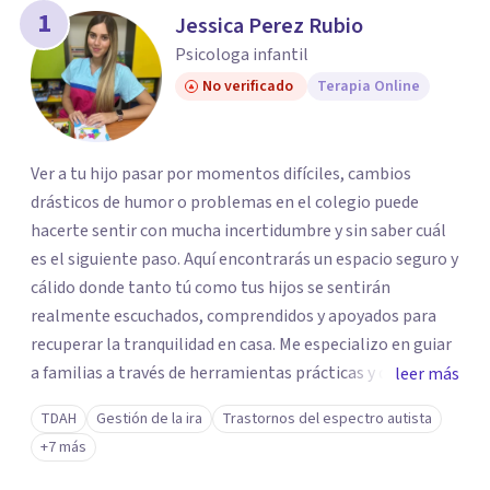
1
Jessica Perez Rubio
Psicologa infantil
No verificado
Terapia Online
Ver a tu hijo pasar por momentos difíciles, cambios
drásticos de humor o problemas en el colegio puede
hacerte sentir con mucha incertidumbre y sin saber cuál
es el siguiente paso. Aquí encontrarás un espacio seguro y
cálido donde tanto tú como tus hijos se sentirán
realmente escuchados, comprendidos y apoyados para
recuperar la tranquilidad en casa. Me especializo en guiar
a familias a través de herramientas prácticas y dinámicas
leer más
adaptadas a la edad de cada menor, dejando de lado las
TDAH
Gestión de la ira
Trastornos del espectro autista
etiquetas y los tecnicismos. Mi forma de trabajar se
+7 más
centra en entender las emociones que hay detrás del
comportamiento, ayudándoles a desarrollar la confianza