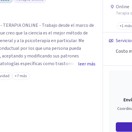
Online
Terapia o
 TERAPIA ONLINE - Trabajo desde el marco de
+1 más
que creo que la ciencia es el mejor método de
eral y a la psicoterapia en particular. Me
Servicio
onductual por los que una persona pueda
Costo m
o, aceptando y modificando sus patrones
atologías específicas como trastornos de
leer más
sis vitales y procesos de crecimiento personal.
ividad
+7 más
Enví
Coordin