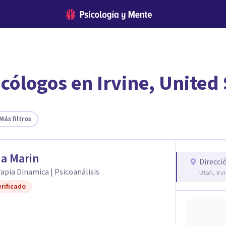
cólogos en Irvine, United 
encontrar el psicólogo adecuado?
te ofreceremos los profesionales que más se ajustan a tus necesi
Más filtros
ia Marin
Direcci
apia Dinamica | Psicoanálisis
Utah, Irv
rificado