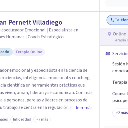
Teléfo
ian Pernett Villadiego
icoeducador Emocional | Especialista en
Online
nes Humanas | Coach Estratégico
Terapia 
icado
Terapia Online
Servicio
Sesión 
dor emocional y especialista en la ciencia de
emocio
urociencias, inteligencia emocional y coaching
Terapia
ncia científica en herramientas prácticas que
iven, aman, lideran y se comunican. Con más
Counsel
 a personas, parejas y líderes en procesos de
psicope
Su trabajo se centra en la regulación emocional,
leer más
+
2
más
ción efectiva y el liderazgo consciente. Su
nales
Infidelidad
+7 más
ntemporánea, neurociencias y estrategias de