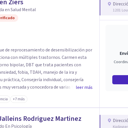
en Ziers
Direcci
da en Salud Mental
1201 Lou
rificado
que de reprocesamiento de desensibilización por
Enví
iona con múltiples trastornos. Carmen esta
Coordin
rno bipolar, DBT que trata pacientes con
 práctica, Consejería individual, consejería
leer más
onductual cognitiva (CBT), la terapia de
ncia
+7 más
 centrada en soluciones, la terapia de
cial. Terapia Mindfulness y Terapia Centrada.
darles a sus clientes la mejor y mejor
Jalleins Rodriguez Martinez
Direcci
explorará todas las rutas, resoluciones y
do En Psicología
Kiplinger