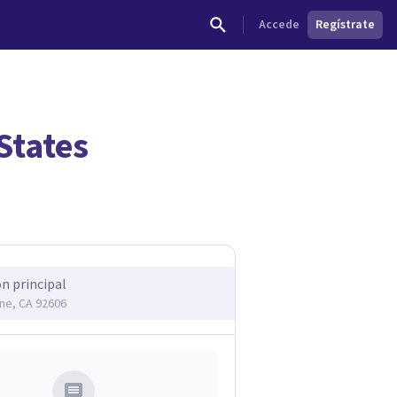
Accede
Regístrate
States
dades.
ón principal
ine, CA 92606