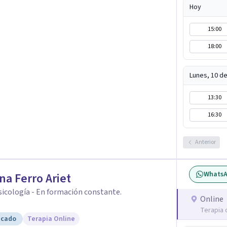
rtalecer la autoestima, desarrollar habilidades
Hoy
mo divulgador científico,
ncias a la vida cotidiana mediante contenidos
15:00
el propósito de impulsar un bienestar integral.
18:00
Lunes, 10 d
13:30
16:30
Anterior
Whats
na Ferro Ariet
psicología - En formación constante.
Online
Terapia 
icado
Terapia Online