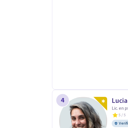
cambio basadas en evidencia para fo
socioemocionales y promover cambios sostenibles. Co
acerca la psicología y las neurocie
claros, rigurosos y aplicables, con 
4
Lucia
Lic. en 
5
/ 5
Verif