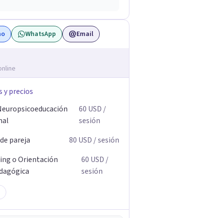
no
WhatsApp
Email
online
s y precios
Neuropsicoeducación
60
USD
/
nal
sesión
 de pareja
80
USD
/ sesión
ing o Orientación
60
USD
/
dagógica
sesión