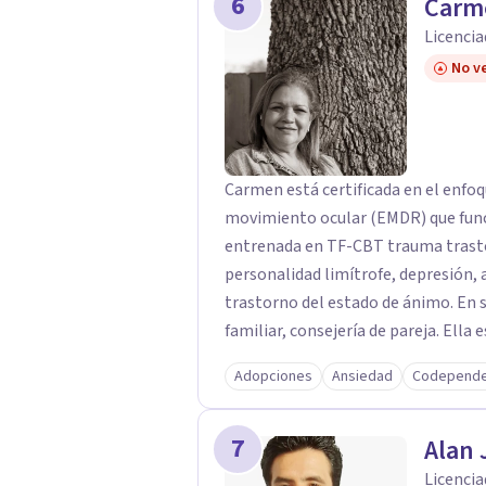
6
Carm
Licencia
No ve
Carmen está certificada en el enfo
movimiento ocular (EMDR) que func
entrenada en TF-CBT trauma trasto
personalidad limítrofe, depresión, ansiedad, fobia, TDAH, manejo de la ira y
trastorno del estado de ánimo. En su
familiar, consejería de pareja. Ella es muy versada y conocedora de varias técnicas
de asesoramiento como la terapia c
Adopciones
Ansiedad
Codepende
aceptación y compromiso, la terapia
atención plena y la terapia existen
7
Carmen siempre se asegurará de brin
Alan 
atención que pueda brindarles. Ella 
Licencia