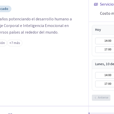
Servicio
icado
Costo m
años potenciando el desarrollo humano a
aje Corporal e Inteligencia Emocional en
Hoy
sos países al rededor del mundo. ​
14:00
ión
+7 más
17:00
Lunes, 10 d
14:00
17:00
Anterior