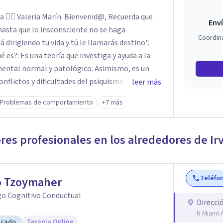
rín. Bienvenid@, Recuerda que
Enví
asta que lo insconsciente no se haga
Coordin
 dirigiendo tu vida y tú le llamarás destino".
ental normal y patológico. Asimismo, es un
onflictos y dificultades del psiquismo humano.
leer más
mientos mentales del paciente tratando de
Problemas de comportamiento
+7 más
render estos funcionamientos a través del
, los modos de vivirse a sí mismo, de
ores profesionales en los alrededores de
Ir
Teléfo
o Tzoymaher
go Cognitivo Conductual
Direcci
N Miami 
icado
Terapia Online