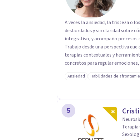
A veces la ansiedad, la tristeza o lo
desbordados y sin claridad sobre cómo seguir. Soy Luciana, Ps
integrativo, y acompaño procesos de
Trabajo desde una perspectiva que
terapias contextuales y herramien
concretos para regular emociones, 
vinculares con mayor claridad. Ofrezco sesiones individuales y terapia de pareja en
Ansiedad
Habilidades de afrontami
modalidad online. Si sentís que es momento de darte un espacio para empezar un
proceso personal o trabajar en tu v
primera consulta.
5
Crist
Neurosi
Terapia 
Sexologí