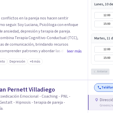
Lunes, 10 d
12:00
s conflictos en la pareja nos hacen sentir
15:00
icóloga con enfoque
 ansiedad, depresión y terapia de pareja.
 combina Terapia Cognitivo-Conductual (TCC),
Martes, 11 
tas de comunicación, brindando recursos
12:00
comprender patrones y abordar las dificultades
leer más
15:00
ento
Depresión
+6 más
ínculo, podés escribirme para coordinar una
Anterior
Teléfo
ian Pernett Villadiego
coedicación Emocional - Coaching - PNL -
Direcci
Gestalt - Hipnosis - terapia de pareja -
Greencre
a.