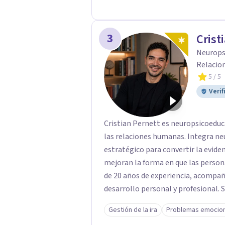
3
Crist
Neurops
Relacio
5
/ 5
Verif
Cristian Pernett es neuropsicoeduca
las relaciones humanas. Integra ne
estratégico para convertir la evide
mejoran la forma en que las personas v
de 20 años de experiencia, acompaña
desarrollo personal y profesional. 
las relaciones de pareja, la comunica
Gestión de la ira
Problemas emocio
metodología combina psicología co