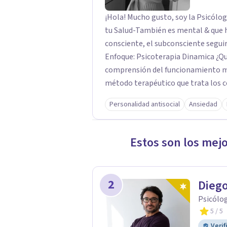
¡Hola! Mucho gusto, soy la Psicóloga 👩‍⚕️ Valeria Ma
tu Salud-También es mental & que h
consciente, el subconsciente seguirá
Enfoque: Psicoterapia Dinamica ¿Qué es?: Es una teoría que investiga y ayuda a la
comprensión del funcionamiento m
método terapéutico que trata los c
Objetivo: Comprender los funciona
Personalidad antisocial
Ansiedad
darle significado, ayudarlo a comp
análisis de sus patrones de relación
relacionarse con los demás.
Estos son los mej
2
Dieg
Psicólo
5
/ 5
Verif