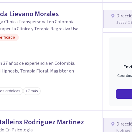
da Lievano Morales
Direcci
a Clinica Transpersonal en Colombia.
13838 Os
apeuta Clinica y Terapia Regresiva Usa
rificado
n 37 años de experiencia en Colombia.
Enví
 Hipnosis, Terapia Floral. Magister en
Coordin
es crónicas
+7 más
Jalleins Rodriguez Martinez
Direcci
do En Psicología
Kiplinger