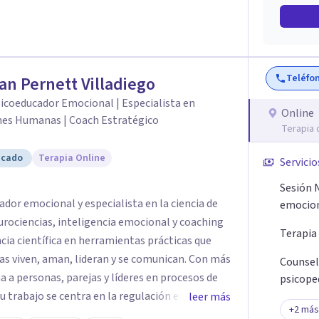
Teléfo
ian Pernett Villadiego
icoeducador Emocional | Especialista en
Online
nes Humanas | Coach Estratégico
Terapia 
icado
Terapia Online
Servicio
Sesión 
dor emocional y especialista en la ciencia de
emocio
urociencias, inteligencia emocional y coaching
Terapia
ncia científica en herramientas prácticas que
iven, aman, lideran y se comunican. Con más
Counsel
 a personas, parejas y líderes en procesos de
psicope
Su trabajo se centra en la regulación emocional,
leer más
+
2
más
ción efectiva y el liderazgo consciente. Su