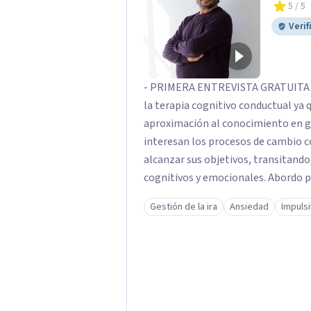
5
/ 5
Verif
- PRIMERA ENTREVISTA GRATUITA -
la terapia cognitivo conductual ya 
aproximación al conocimiento en gen
interesan los procesos de cambio c
alcanzar sus objetivos, transitand
cognitivos y emocionales. Abordo p
ansiedad y del ánimo, y también cri
Gestión de la ira
Ansiedad
Impuls