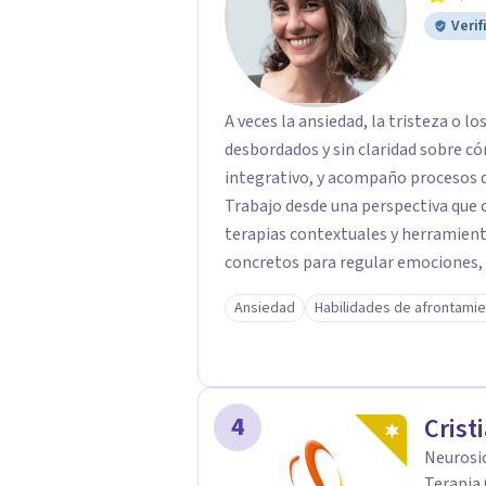
Verif
A veces la ansiedad, la tristeza o lo
desbordados y sin claridad sobre cómo seguir. Soy Luciana, Ps
integrativo, y acompaño procesos de
Trabajo desde una perspectiva que
terapias contextuales y herramien
concretos para regular emociones, 
vinculares con mayor claridad. Ofrezco sesiones individuales y terapia de pareja en
Ansiedad
Habilidades de afrontami
modalidad online. Si sentís que es momento de darte un espacio para empezar un
proceso personal o trabajar en tu v
primera consulta.
4
Crist
Neurosi
Terapia 