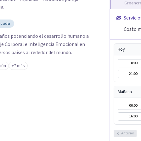
Greencre
a.
Servicio
icado
Costo m
años potenciando el desarrollo humano a
aje Corporal e Inteligencia Emocional en
Hoy
sos países al rededor del mundo. ​
18:00
ión
+7 más
21:00
Mañana
00:00
16:00
Anterior