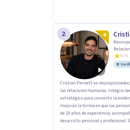
2
Crist
Neurops
Relacio
5
/ 5
Verif
Cristian Pernett es neuropsicoeduca
las relaciones humanas. Integra ne
estratégico para convertir la evide
mejoran la forma en que las personas v
de 20 años de experiencia, acompaña
desarrollo personal y profesional. 
las relaciones de pareja, la comunica