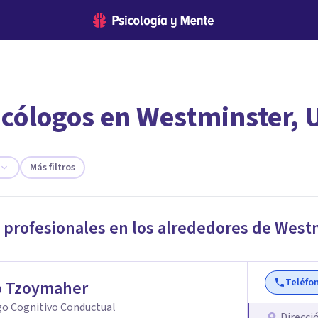
icólogos en Westminster, U
encontrar el psicólogo adecuado?
 te ofreceremos los profesionales que más se ajustan a tus
Más filtros
 profesionales en los alrededores de
Westm
Teléfo
o Tzoymaher
go Cognitivo Conductual
Direcci