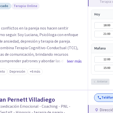
Terapia 
icado
Terapia Online
Hoy
18:00
s conflictos en la pareja nos hacen sentir
21:00
icóloga con enfoque
 ansiedad, depresión y terapia de pareja.
 combina Terapia Cognitivo-Conductual (TCC),
Mañana
tas de comunicación, brindando recursos
12:00
comprender patrones y abordar las dificultades
leer más
15:00
ento
Depresión
+6 más
ínculo, podés escribirme para coordinar una
Anterior
Teléfo
ian Pernett Villadiego
coedicación Emocional - Coaching - PNL -
Direcci
Gestalt - Hipnosis - terapia de pareja -