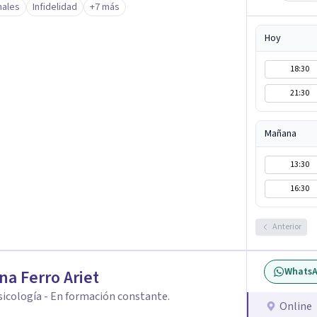
nales
Infidelidad
+7 más
ntemporánea, neurociencias y estrategias de
rtalecer la autoestima, desarrollar habilidades
Hoy
mo divulgador científico,
ncias a la vida cotidiana mediante contenidos
18:30
el propósito de impulsar un bienestar integral.
21:30
Mañana
13:30
16:30
Anterior
Whats
na Ferro Ariet
psicología - En formación constante.
Online