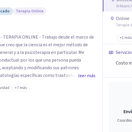
N Miami 
icado
Terapia Online
Online
Terapia o
 TERAPIA ONLINE - Trabajo desde el marco de
+1 más
que creo que la ciencia es el mejor método de
eral y a la psicoterapia en particular. Me
Servicio
onductual por los que una persona pueda
Costo m
o, aceptando y modificando sus patrones
atologías específicas como trastornos de
leer más
sis vitales y procesos de crecimiento personal.
ividad
+7 más
Enví
Coordin