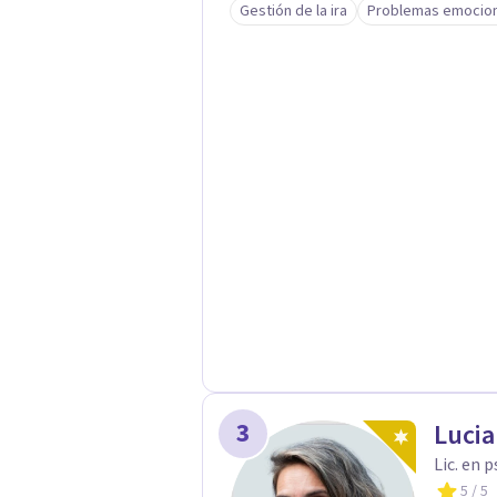
Gestión de la ira
Problemas emocio
metodología combina psicología co
cambio basadas en evidencia para fo
socioemocionales y promover cambios sostenibles. Co
acerca la psicología y las neurocie
claros, rigurosos y aplicables, con 
3
Lucia
Lic. en 
5
/ 5