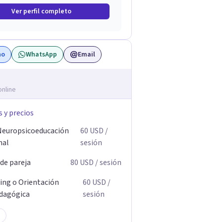
Ver perfil completo
no
WhatsApp
Email
online
s y precios
Neuropsicoeducación
60
USD
/
nal
sesión
 de pareja
80
USD
/ sesión
ing o Orientación
60
USD
/
dagógica
sesión