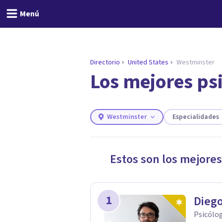
Menú
Directorio
United States
Westminster
Los mejores ps
ENCONTRAR MI TERAPEUTA
¿Necesitas ayuda para 
Responde a unas breves preguntas y
necesidades.
Westminster
Especialidades
Responder cuestionario
Estos son los mejores
1
Dieg
Psicólo