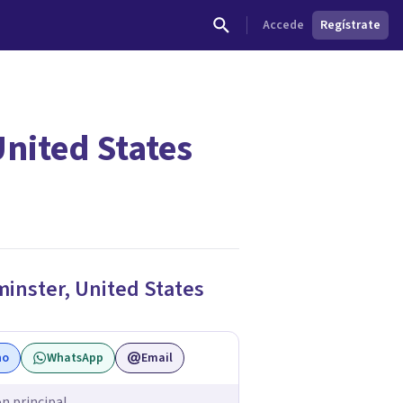
Accede
Regístrate
nited States
inster
,
United States
no
WhatsApp
Email
ón principal