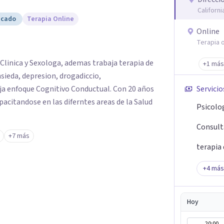
Californ
icado
Terapia Online
Online
Terapia o
Clinica y Sexologa, ademas trabaja terapia de
+1 más
ieda, depresion, drogadiccio,
a enfoque Cognitivo Conductual. Con 20 años
Servicio
acitandose en las diferntes areas de la Salud
Psicolog
Consulta
+7 más
terapia 
+
4
más
Hoy
20:00