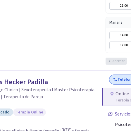
21:00
nes y mejorar la dinámica familiar. Evaluaciones
das: Terapia cognitivo-conductual Terapia de
a enfocada en la solución Terapia de exposición
Mañana
iento de Traumas y Trastornos de Estrés
14:00
icológico para ayudarte a superar experiencias
 vida. Tratamiento de Adicciones.
17:00
Anterior
Teléfo
s Hecker Padilla
o Clínico | Sexoterapeuta I Master Psicoterapia
Online
 | Terapeuta de Pareja
Terapia 
icado
Terapia Online
Servicio
Psicote