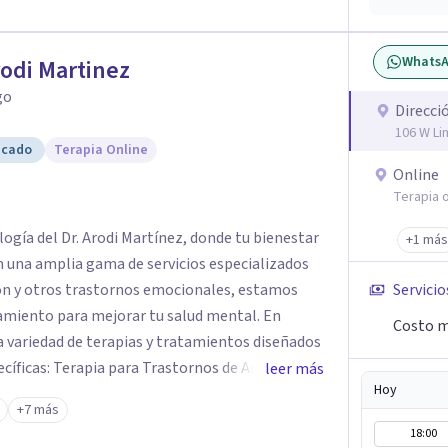
Whats
rodi Martinez
go
Direcci
106 W Li
icado
Terapia Online
Online
Terapia o
logía del Dr. Arodi Martínez, donde tu bienestar
+1 más
n una amplia gama de servicios especializados
ión y otros trastornos emocionales, estamos
Servicio
amiento para mejorar tu salud mental. En
Costo m
 variedad de terapias y tratamientos diseñados
ecíficas: Terapia para Trastornos de Ansiedad y
leer más
Hoy
atamiento de la ansiedad y la depresión,
+7 más
dencia para ayudarte a recuperar tu bienestar
18:00
areja y Familiar: Trabajamos contigo y tus seres