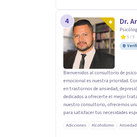
4
Dr. A
Psicólo
5
/ 5
Verif
Bienvenidos al consultorio de psico
emocional es nuestra prioridad. Co
en trastornos de ansiedad, depres
dedicados a ofrecerte el mejor trat
nuestro consultorio, ofrecemos una
para satisfacer tus necesidades esp
Depresión: Somos expertos en el tr
Adicciones
Alcoholismo
Ansiedad
utilizando enfoques basados en evi
emocional. Terapia Individual, de P