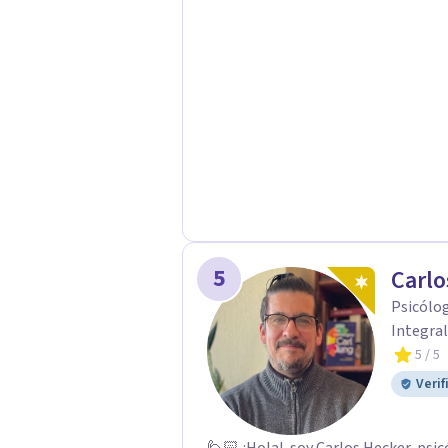
queridos para fortalecer las relacio
Psicológicas y Terapias Especializa
apoyo Terapia psicodinámica Terapi
Terapia de juego para niños Tratam
Postraumático: Ofrecemos apoyo ps
traumáticas y mejorar tu calidad de
5
Carlo
Psicólog
Integral
5
/ 5
Verif