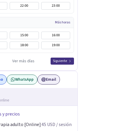
22:00
23:00
Más horas
15:00
16:00
18:00
19:00
Ver más días
Siguiente
no
WhatsApp
Email
online
s y precios
rapia adulto [Online]
45
USD
/ sesión