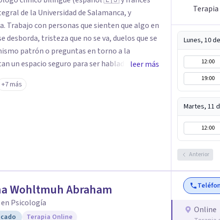
ólogo clínico bilingüe (español 🇪🇸 y francés
Terapia 
tegral de la Universidad de Salamanca, y
go en
 se desborda, tristeza que no se va, duelos que se
Lunes, 10 d
 mismo patrón o preguntas en torno a la
12:00
tan un espacio seguro para ser habladas. Mi
leer más
rada Humanista-Relacional con Terapia Breve,
19:00
+7 más
cupa un lugar central: cómo te relacionas
emás de mi formación en
Martes, 11 
zación en sexoterapia, por lo que también
apia de pareja, diversidad sexual y de género,
12:00
 orientación o identidad. Busco que el espacio
as hablar de estos temas sin juicios, con
Anterior
ivos claros y realistas, sin fórmulas rígidas:
on una mirada práctica sobre tu vida diaria.
Teléfo
na Wohltmuh Abraham
 en Psicología
Online
icado
Terapia Online