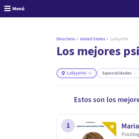
Menú
Directorio
United States
Lafayette
Los mejores psi
ENCONTRAR MI TERAPEUTA
¿Necesitas ayuda para 
Responde a unas breves preguntas y 
Responder cuestionario
Lafayette
Especialidades
Estos son los mejor
1
Maria
Psicólo