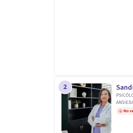
2
Sand
PSICÓLO
ANSIED
No ve