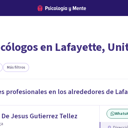
cólogos en Lafayette, Uni
encontrar el psicólogo adecuado?
te ofreceremos los profesionales que más se ajustan a tus necesi
Más filtros
es profesionales en los alrededores de
Lafa
Whats
 De Jesus Gutierrez Tellez
ga
Direcci