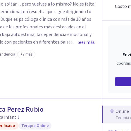
o soltar… pero vuelves a lo mismo? No es falta
Costo m
z emocional no resuelta que sigue dirigiendo tu
a de las profesionales más destacadas en el
la baja autoestima, la dependencia emocional y
leer más
u enfoque terapéutico se diferencia por una
endencia
+7 más
Enví
a la raíz que lo origina. Su metodología
Coordin
ción del sistema emocional, reprocesamiento de
ración cognitiva profunda, permitiendo
nes desde su origen. Si buscas un
ugar. Pero si estás listo(a) para comprender,
ue te ocurre, la Dra. Sandra Milena Jiménez Duque
ue cuando sanas tu mundo
ca Perez Rubio
de elegir y de vivir.
Online
a infantil
Terapia 
rificado
Terapia Online