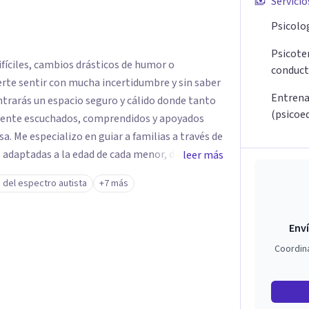
Servicio
Psicolog
Psicoter
fíciles, cambios drásticos de humor o
conduct
rte sentir con mucha incertidumbre y sin saber
Entrena
ontrarás un espacio seguro y cálido donde tanto
(psicoe
lmente escuchados, comprendidos y apoyados
avés de
 adaptadas a la edad de cada menor, dejando de
leer más
. Mi forma de trabajar se centra en entender las
 del espectro autista
+7 más
ortamiento, ayudándoles a desarrollar la
s retos y fortaleciendo la comunicación entre
Enví
escolares, así como a padres que buscan
Coordin
sin perder la paciencia ni el control. Si estás
a una convivencia familiar más armoniosa, agenda
untos.