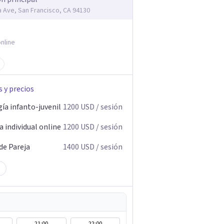
ia Ave, San Francisco, CA 94130
nline
s y precios
ía infanto-juvenil
1200
USD
/ sesión
 individual online
1200
USD
/ sesión
de Pareja
1400
USD
/ sesión
21:00
22:00