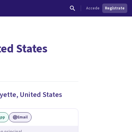
Accede
Regístrate
ted States
dades.
yette
,
United States
App
Email
ón principal