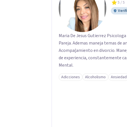
5
/ 5
Verif
Maria De Jesus Gutierrez Psicologa 
Pareja. Ademas maneja temas de ans
Acompa{amiento en divorcio. Manej
de experiencia, constantemente cap
Mental.
Adicciones
Alcoholismo
Ansiedad