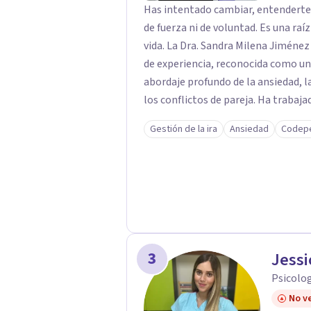
Has intentado cambiar, entenderte 
de fuerza ni de voluntad. Es una raí
vida. La Dra. Sandra Milena Jiménez Duque es psicóloga clínica con más de 10 años
de experiencia, reconocida como un
abordaje profundo de la ansiedad, 
los conflictos de pareja. Ha trabajado con pacientes en diferentes países,
acompañando procesos complejos. S
Gestión de la ira
Ansiedad
Codep
premisa clara: no trabaja el síntoma, trabaj
interviene en tres niveles: regula
heridas de la infancia y reestructu
transformar patrones, emociones y decisio
proceso superficial, este no es el l
sanar y transformar la raíz de lo q
es una de las mejores opciones para acompañarte. Porq
3
Jessi
interno, cambias tu forma de pensar, 
Psicolog
No ve