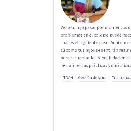
Ver a tu hijo pasar por momentos di
problemas en el colegio puede hace
cuál es el siguiente paso. Aquí enc
tú como tus hijos se sentirán rea
para recuperar la tranquilidad en casa. Me especializo en guiar a familias a tr
herramientas prácticas y dinámicas
lado las etiquetas y los tecnicismos
TDAH
Gestión de la ira
Trastornos
emociones que hay detrás del comp
confianza necesaria para superar su
ustedes. Acompaño a niños y adolescentes que están lidiando con la ansiedad, la
timidez, la rebeldía o dificultades 
orientación y pautas claras para educar 
listo para dar el primer paso haci
tu sesión y empecemos a trabajar j