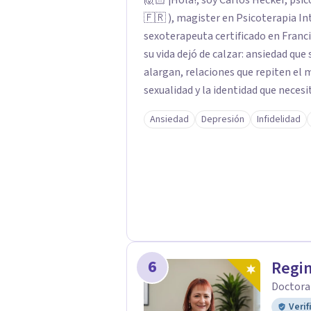
🙋🏻 ¡Hola!, soy Carlos Hecker, psic
🇫🇷 ), magister en Psicoterapia In
sexoterapeuta certificado en Francia. Trabajo con personas que sienten que al
su vida dejó de calzar: ansiedad que
alargan, relaciones que repiten el
sexualidad y la identidad que necesi
orientación teórica integra una mi
Ansiedad
Depresión
Infidelidad
donde el modo en que te vinculas o
contigo, con las demás personas y con tu entorno. Ad
psicoterapia, cuento con especiali
acompaño temas de salud sexual, ter
dificultades en el deseo, intimidad,
terapéutico sea un lugar donde pued
respeto y libertad. Trabajo con objet
combinamos profundidad emocional c
6
Regi
Doctora
Verif