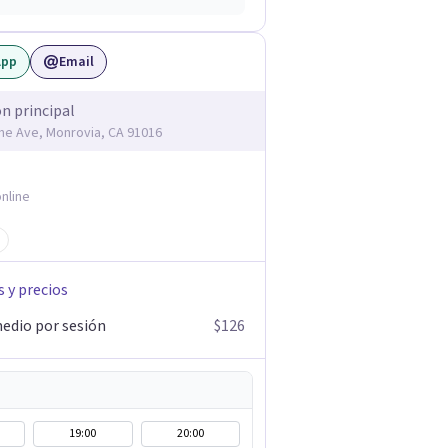
App
Email
ón principal
me Ave, Monrovia, CA 91016
nline
s y precios
edio por sesión
$126
19:00
20:00