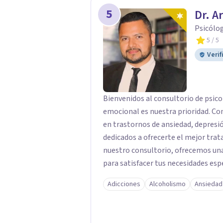
5
Dr. A
Psicólo
5
/ 5
Verif
Bienvenidos al consultorio de psico
emocional es nuestra prioridad. Co
en trastornos de ansiedad, depres
dedicados a ofrecerte el mejor trat
nuestro consultorio, ofrecemos una
para satisfacer tus necesidades esp
Depresión: Somos expertos en el tr
Adicciones
Alcoholismo
Ansiedad
utilizando enfoques basados en evi
emocional. Terapia Individual, de P
queridos para fortalecer las relacio