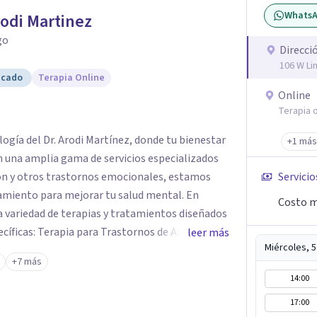
Whats
rodi Martinez
go
Direcci
106 W Li
icado
Terapia Online
Online
Terapia o
logía del Dr. Arodi Martínez, donde tu bienestar
+1 más
n una amplia gama de servicios especializados
ión y otros trastornos emocionales, estamos
Servicio
amiento para mejorar tu salud mental. En
Costo m
 variedad de terapias y tratamientos diseñados
ecíficas: Terapia para Trastornos de Ansiedad y
leer más
Miércoles, 
atamiento de la ansiedad y la depresión,
+7 más
dencia para ayudarte a recuperar tu bienestar
14:00
areja y Familiar: Trabajamos contigo y tus seres
17:00
nes y mejorar la dinámica familiar. Evaluaciones