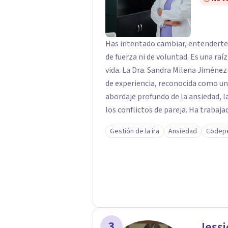
profundamente en la autoconcienc
transformación personal y para cons
Has intentado cambiar, entenderte 
de fuerza ni de voluntad. Es una raí
vida. La Dra. Sandra Milena Jiménez Duque es psicóloga clínica con más de 10 años
de experiencia, reconocida como un
abordaje profundo de la ansiedad, 
los conflictos de pareja. Ha trabajado con pacientes en diferentes países,
acompañando procesos complejos. S
Gestión de la ira
Ansiedad
Codep
premisa clara: no trabaja el síntoma, trabaj
interviene en tres niveles: regula
heridas de la infancia y reestructu
transformar patrones, emociones y decisio
proceso superficial, este no es el l
sanar y transformar la raíz de lo q
es una de las mejores opciones para acompañarte. Porq
3
Jessi