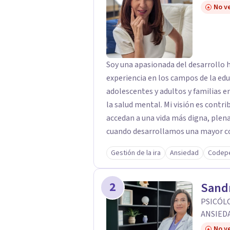
No ve
Soy una apasionada del desarrollo
experiencia en los campos de la ed
adolescentes y adultos y familias 
la salud mental. Mi visión es contribuir, a través de mi trabajo, a que las personas
accedan a una vida más digna, plena
cuando desarrollamos una mayor con
manera en que nuestras experiencias
Gestión de la ira
Ansiedad
Codep
relacionarnos. Mi misión es ofrecer un espacio de acompañamiento en salud
mental basado en la comprensión, l
2
persona. Integro conocimientos y h
Sand
informado en trauma para ayudar a 
PSICÓLO
internos, fortalecer sus recursos p
ANSIED
afrontamiento y avanzar con mayor cla
No ve