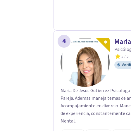
orientación y pautas claras para educar 
listo para dar el primer paso haci
tu sesión y empecemos a trabajar j
4
Maria
Psicólo
5
/ 5
Verif
Maria De Jesus Gutierrez Psicologa 
Pareja. Ademas maneja temas de ans
Acompa{amiento en divorcio. Manej
de experiencia, constantemente cap
Mental.