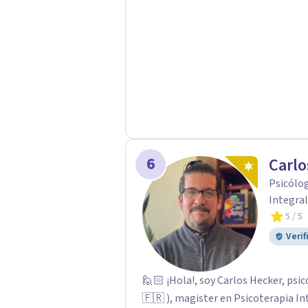
Psicológicas y Terapias Especializa
apoyo Terapia psicodinámica Terapi
Terapia de juego para niños Tratam
Postraumático: Ofrecemos apoyo ps
traumáticas y mejorar tu calidad de
6
Carlo
Psicólog
Integral
5
/ 5
Verif
🙋🏻 ¡Hola!, soy Carlos Hecker, psic
🇫🇷 ), magister en Psicoterapia In