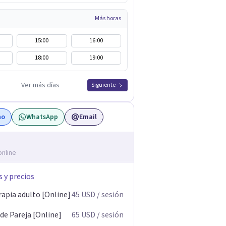
Más horas
15:00
16:00
18:00
19:00
Ver más días
Siguiente
no
WhatsApp
Email
online
s y precios
rapia adulto [Online]
45
USD
/ sesión
de Pareja [Online]
65
USD
/ sesión