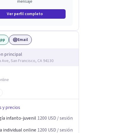
mensaje
Ver perfil completo
App
Email
ón principal
ia Ave, San Francisco, CA 94130
nline
s y precios
ía infanto-juvenil
1200
USD
/ sesión
 individual online
1200
USD
/ sesión