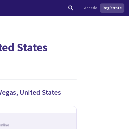
Accede
Regístrate
ted States
Vegas
,
United States
online