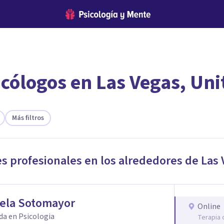
cólogos en Las Vegas, Uni
encontrar el psicólogo adecuado?
 te ofreceremos los profesionales que más se ajustan a tus
Más filtros
es profesionales en los alrededores de
Las 
iela Sotomayor
Online
da en Psicologia
Terapia 