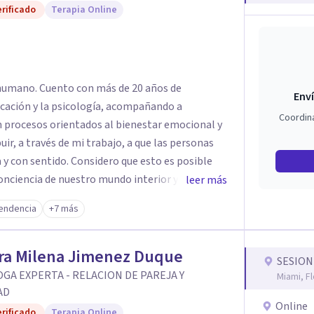
rificado
Terapia Online
 humano. Cuento con más de 20 años de
Enví
ucación y la psicología, acompañando a
Coordin
en procesos orientados al bienestar emocional y
 y con sentido. Considero que esto es posible
ciencia de nuestro mundo interior y de la
leer más
 influyen en nuestra forma de sentir, pensar y
endencia
+7 más
a compasión y el respeto por el ritmo de cada
erramientas de la psicología con un enfoque
ra Milena Jimenez Duque
SESION
mis clientes a comprender sus conflictos
GA EXPERTA - RELACION DE PAREJA Y
Miami, Fl
ersonales, desarrollar nuevas estrategias de
AD
Online
ridad, resiliencia y bienestar. Creo
rificado
Terapia Online