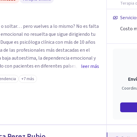
Terapia o
ia como un camino fundamental para la
truir una vida más auténtica y significativa.
Servicio
o soltar… pero vuelves a lo mismo? No es falta
Costo m
z emocional no resuelta que sigue dirigiendo tu
a de las profesionales más destacadas en el
la baja autoestima, la dependencia emocional y
leer más
u enfoque terapéutico se diferencia por una
endencia
+7 más
Enví
a la raíz que lo origina. Su metodología
Coordin
ción del sistema emocional, reprocesamiento de
ración cognitiva profunda, permitiendo
nes desde su origen. Si buscas un
ugar. Pero si estás listo(a) para comprender,
ue te ocurre, la Dra. Sandra Milena Jiménez Duque
ue cuando sanas tu mundo
ca Perez Rubio