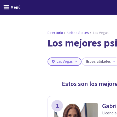
Menú
Directorio
United States
Las Vegas
Los mejores psi
ENCONTRAR MI TERAPEUTA
¿Necesitas ayuda para 
Responde a unas breves preguntas y
necesidades.
Las Vegas
Especialidades
Responder cuestionario
Estos son los mejor
1
Gabr
Licencia