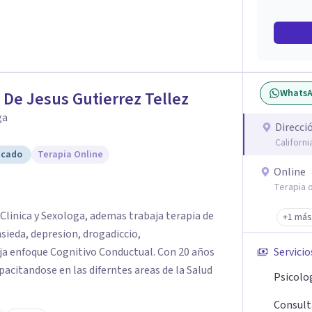
sin perder la paciencia ni el control. Si estás
a una convivencia familiar más armoniosa, agenda
untos.
Whats
 De Jesus Gutierrez Tellez
ga
Direcci
Californ
icado
Terapia Online
Online
Terapia o
Clinica y Sexologa, ademas trabaja terapia de
+1 más
ieda, depresion, drogadiccio,
a enfoque Cognitivo Conductual. Con 20 años
Servicio
acitandose en las diferntes areas de la Salud
Psicolog
Consulta