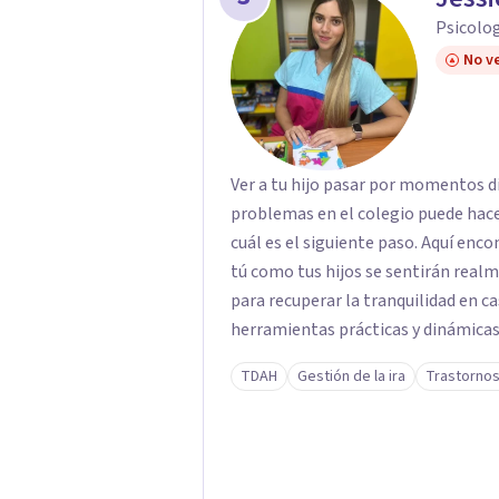
interno, cambias tu forma de pensar, 
Psicolog
No ve
Ver a tu hijo pasar por momentos di
problemas en el colegio puede hace
cuál es el siguiente paso. Aquí enc
tú como tus hijos se sentirán rea
para recuperar la tranquilidad en casa. Me especializo en guiar a familias a tr
herramientas prácticas y dinámicas
lado las etiquetas y los tecnicismos
TDAH
Gestión de la ira
Trastornos
emociones que hay detrás del comp
confianza necesaria para superar su
ustedes. Acompaño a niños y adolescentes que están lidiando con la ansiedad, la
timidez, la rebeldía o dificultades 