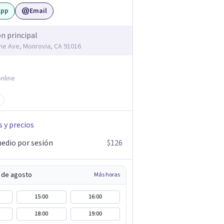
App
Email
ón principal
me Ave, Monrovia, CA 91016
nline
s y precios
edio por sesión
$126
5 de agosto
Más horas
15:00
16:00
18:00
19:00