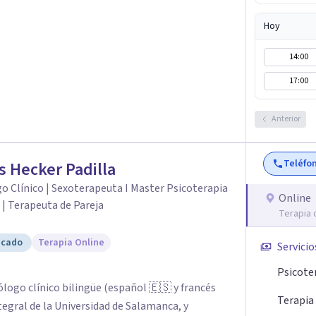
das: Terapia cognitivo-conductual Terapia de
a enfocada en la solución Terapia de exposición
Hoy
iento de Traumas y Trastornos de Estrés
14:00
icológico para ayudarte a superar experiencias
 vida. Tratamiento de Adicciones.
17:00
Anterior
Teléfo
s Hecker Padilla
o Clínico | Sexoterapeuta I Master Psicoterapia
Online
 | Terapeuta de Pareja
Terapia 
icado
Terapia Online
Servicio
Psicote
ólogo clínico bilingüe (español 🇪🇸 y francés
Terapia 
tegral de la Universidad de Salamanca, y