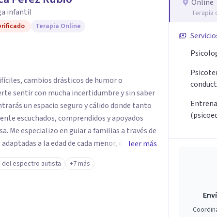
de elegir y de vivir.
Online
a infantil
Terapia 
rificado
Terapia Online
Servicio
Psicolog
Psicoter
fíciles, cambios drásticos de humor o
conduct
rte sentir con mucha incertidumbre y sin saber
Entrena
ontrarás un espacio seguro y cálido donde tanto
(psicoe
lmente escuchados, comprendidos y apoyados
avés de
 adaptadas a la edad de cada menor, dejando de
leer más
. Mi forma de trabajar se centra en entender las
 del espectro autista
+7 más
ortamiento, ayudándoles a desarrollar la
s retos y fortaleciendo la comunicación entre
Enví
escolares, así como a padres que buscan
Coordin