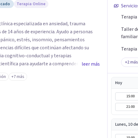
icado
Terapia Online
Servicio
Terapia 
clínica especializada en ansiedad, trauma
Taller 
de 14 años de experiencia. Ayudo a personas
familia
 pánico, estrés, insomnio, pensamientos
iencias difíciles que continúan afectando su
Terapia
ia cognitivo-conductual y terapias
+
2
más
científica para ayudarte a comprender el origen
leer más
ionales y desarrollar herramientas para una
ión
+7 más
ultos, adolescentes, parejas y familias en
Hoy
regulación emocional y recuperación del
apia online en español para personas que viven
15:00
rindando un espacio seguro, confidencial y
21:00
prendido y acompañado en cada etapa de tu
Lunes, 10 d
15:00