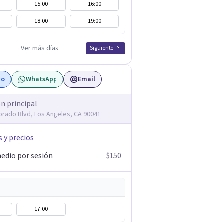
15:00
16:00
18:00
19:00
Ver más días
Siguiente
no
WhatsApp
Email
ón principal
orado Blvd, Los Angeles, CA 90041
s y precios
edio por sesión
$150
17:00