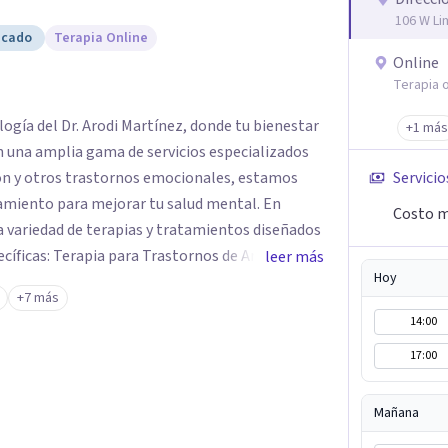
106 W Li
icado
Terapia Online
Online
Terapia o
logía del Dr. Arodi Martínez, donde tu bienestar
+1 más
n una amplia gama de servicios especializados
ión y otros trastornos emocionales, estamos
Servicio
amiento para mejorar tu salud mental. En
Costo m
 variedad de terapias y tratamientos diseñados
ecíficas: Terapia para Trastornos de Ansiedad y
leer más
Hoy
atamiento de la ansiedad y la depresión,
+7 más
dencia para ayudarte a recuperar tu bienestar
14:00
areja y Familiar: Trabajamos contigo y tus seres
17:00
nes y mejorar la dinámica familiar. Evaluaciones
das: Terapia cognitivo-conductual Terapia de
a enfocada en la solución Terapia de exposición
Mañana
iento de Traumas y Trastornos de Estrés