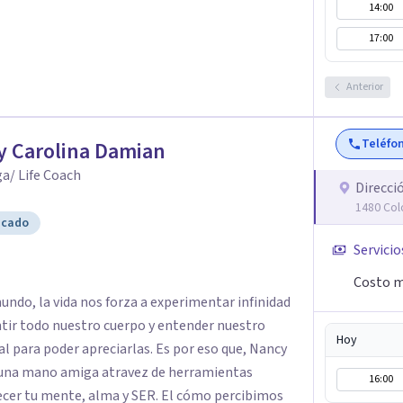
14:00
icológico para ayudarte a superar experiencias
 vida. Tratamiento de Adicciones.
17:00
Anterior
Teléfo
y Carolina Damian
a/ Life Coach
Direcci
1480 Col
icado
Servicio
Costo m
ndo, la vida nos forza a experimentar infinidad
nuestro
Hoy
l para poder apreciarlas. Es por eso que, Nancy
 una mano amiga atravez de herramientas
16:00
te, alma y SER. El cómo percibimos