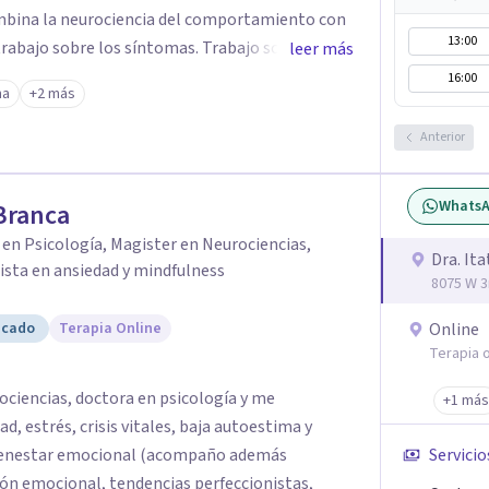
ombina la neurociencia del comportamiento con
13:00
leer más
16:00
ma
+2 más
 sentirse "mejor" por un rato. Es que el patrón
Anterior
Whats
 Branca
en Psicología, Magister en Neurociencias,
Dra. Ita
ista en ansiedad y mindfulness
8075 W 3
icado
Terapia Online
Online
Terapia o
ociencias, doctora en psicología y me
+1 más
, estrés, crisis vitales, baja autoestima y
 bienestar emocional (acompaño además
Servicio
ón emocional, tendencias perfeccionistas,