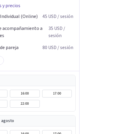
s y precios
Individual (Online)
45
USD
/ sesión
de acompañamiento a
35
USD
/
res
sesión
 de pareja
80
USD
/ sesión
16:00
17:00
22:00
e agosto
16:00
17:00