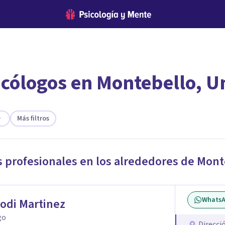
icólogos en Montebello, Un
encontrar el psicólogo adecuado?
 te ofreceremos los profesionales que más se ajustan a tus
Más filtros
s profesionales en los alrededores de
Mont
Whats
rodi Martinez
go
Direcci