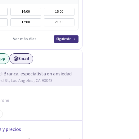
14:00
15:00
17:00
21:30
Ver más días
Siguiente
App
Email
tí Branca, especialista en ansiedad
rd St, Los Angeles, CA 90048
nline
s y precios