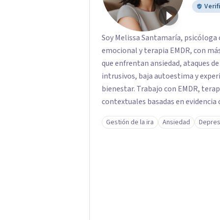
Verif
Soy Melissa Santamaría, psicóloga 
emocional y terapia EMDR, con más 
que enfrentan ansiedad, ataques de
intrusivos, baja autoestima y exper
bienestar. Trabajo con EMDR, terap
contextuales basadas en evidencia 
de tu malestar, sanar heridas emoc
Gestión de la ira
Ansiedad
Depres
vida más equilibrada. Acompaño a ad
procesos de crecimiento personal, 
bienestar psicológico. Ofrezco ter
en Estados Unidos y otros países, b
cercano donde puedas sentirte com
proceso.