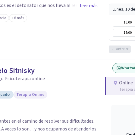
s es el detonator que nos lleva al resultado de
leer más
Lunes, 10 d
ables. Ayudar a otros seres
cia
+6 más
da que hay, es mi placer y deleite ya que ser
15:00
18:00
Anterior
Whats
lo Sitnisky
o Psicoterapia online
Online
Terapia 
icado
Terapia Online
tes en el camino de resolver sus dificultades.
...A veces lo son…y nos ocupamos de atenderlos