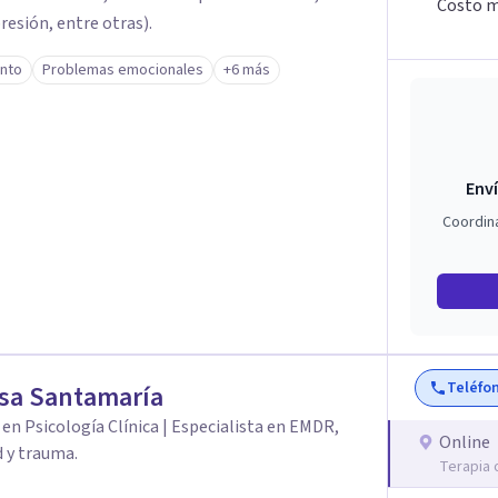
Costo m
esión, entre otras).
ento
Problemas emocionales
+6 más
Enví
Coordin
Teléfo
sa Santamaría
en Psicología Clínica | Especialista en EMDR,
Online
 y trauma.
Terapia 