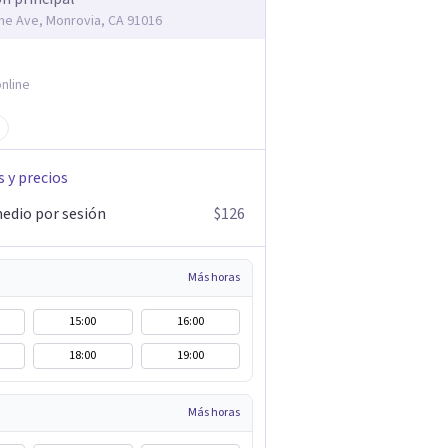
me Ave, Monrovia, CA 91016
nline
s y precios
edio por sesión
$126
Más horas
15:00
16:00
18:00
19:00
Más horas