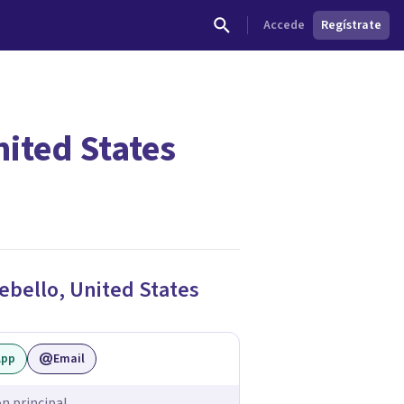
Accede
Regístrate
ited States
ebello
,
United States
App
Email
ón principal