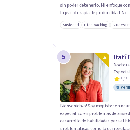
sin poder detenerlo. Mi enfoque c
la psicoterapia de profundidad. No trabajo sobre los síntomas. Trabajo sobre el
sistema nervioso — el mecanismo que produce esos patrones — para que dejen de
Ansiedad
Life Coaching
Autoesti
gobernar tu vida. El resultado no es
cambie.
5
Itatí
Doctora 
Especial
5
/ 5
Verif
Bienvenida/o! Soy magister en neur
especializo en problemas de ansiedad
desarrollo de habilidades para el
problemáticas como la desregulaci