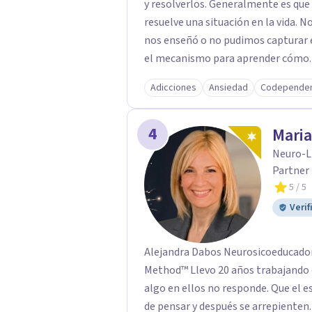
y resolverlos. Generalmente es que nunca aprendimos cómo se hace algo, como se
resuelve una situación en la vida. No sabemos cómo se supera una dificultad. Nadie
nos enseñó o no pudimos capturar esa enseñ
el mecanismo para aprender cómo. D
funcione cuando siento o sentimos que no est
Adicciones
Ansiedad
Codependen
realización personal cuando no est
compañero/a. Cómo seducir. Cómo aprender a decir que no. Cómo aprender a decir
4
que si. Dificultades en la comunicación por whatsapp y cómo motivar al otro a
Maria
respondernos. Dificultades para cre
Neuro-Li
empleo. Cómo empezar un emprendimiento. Temas de ansiedad. Depresión.
Partner 
Temas de autoestima. Dificultades sexuales. Otros temas que no figuran en este
5
/ 5
listado y por los que puedes consul
Verif
Licenciado en Administración.
Alejandra Dabos Neurosicoeducadora
Method™ Llevo 20 años trabajando 
algo en ellos no responde. Que el estrés les roba la claridad. Que reaccionan antes
de pensar y después se arrepienten