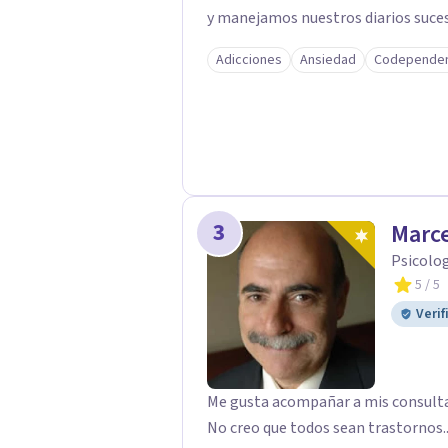
y manejamos nuestros diarios suceso
efectos impactantes que se nos quedaran memor
Adicciones
Ansiedad
Codependen
humanos a disfrutar de la hermosa vi
FELIZ es derecho de toda la GENTE.
3
Marce
Psicolog
5
/ 5
Verif
Me gusta acompañar a mis consultan
No creo que todos sean trastornos