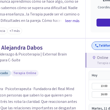
Enví
Coordin
anza...la Terapia puede ser el camino o
ificultades en la pareja. Cómo hacer que
leer más
á funcionando. Cómo avanzar en la
cia
+7 más
amos solos. Dificultades para encontrar un
Teléfo
 Alejandra Dabos
cer en un empleo o para decidir cambiar de
derazgo & Psicoterapia | External Brain
Online
para C-Suite
Terapia 
tarnos… Mi primer carrera universitaria es la de
icado
Terapia Online
Hoy
13:00
 · Psicoterapeuta · Fundadora del Real Mind
16:00
con personas que saben lo que quieren pero
. Que las relaciones importantes se desgastan
Martes, 11 