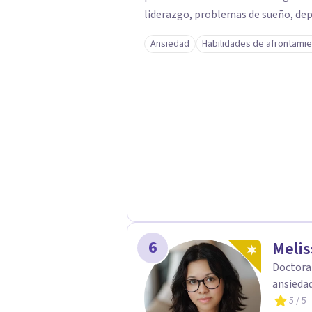
liderazgo, problemas de sueño, depr
Ansiedad
Habilidades de afrontami
6
Melis
Doctora 
ansiedad
5
/ 5