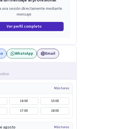
a un mensaje al profesional
a una sesión directamente mediante
mensaje
Ver perfil completo
no
WhatsApp
Email
online
Más horas
14:00
15:00
17:00
18:00
de agosto
Más horas