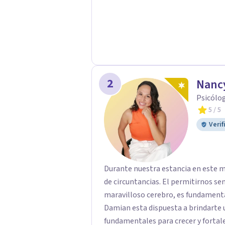
Postraumático: Ofrecemos apoyo ps
traumáticas y mejorar tu calidad de
2
Nanc
Psicólog
5
/ 5
Verif
Durante nuestra estancia en este mu
de circuntancias. El permitirnos sentir todo nuestro cuerpo y entender 
maravilloso cerebro, es fundamenta
Damian esta dispuesta a brindarte
fundamentales para crecer y fortalecer tu men