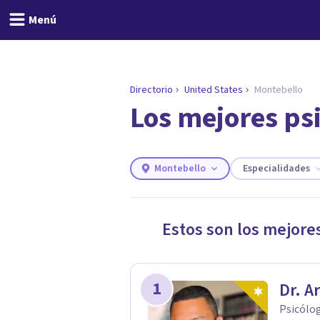
Menú
Directorio
United States
Montebello
Los mejores ps
ENCONTRAR MI TERAPEUTA
¿Necesitas ayuda para 
Responde a unas breves preguntas y
necesidades.
Montebello
Especialidades
Responder cuestionario
Estos son los mejore
1
Dr. A
Psicólo