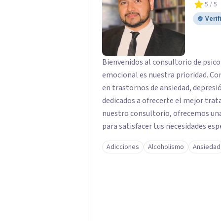
5
/ 5
Verif
Bienvenidos al consultorio de psico
emocional es nuestra prioridad. Co
en trastornos de ansiedad, depres
dedicados a ofrecerte el mejor trat
nuestro consultorio, ofrecemos una
para satisfacer tus necesidades esp
Depresión: Somos expertos en el tr
Adicciones
Alcoholismo
Ansiedad
utilizando enfoques basados en evi
emocional. Terapia Individual, de P
queridos para fortalecer las relacio
Psicológicas y Terapias Especializa
apoyo Terapia psicodinámica Terapi
Terapia de juego para niños Tratam