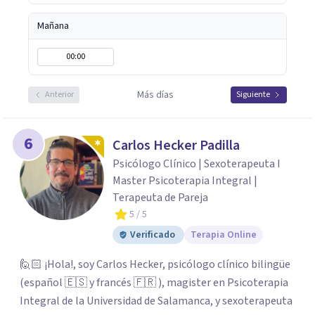
fundamental para la transformación personal y para
construir una vida más auténtica y significativa.
Mañana
00:00
Más días
Anterior
Siguiente
6
Carlos Hecker Padilla
Psicólogo Clínico | Sexoterapeuta I
Master Psicoterapia Integral |
Terapeuta de Pareja
5
/ 5
Verificado
Terapia Online
🙋🏻 ¡Hola!, soy Carlos Hecker, psicólogo clínico bilingüe
(español 🇪🇸 y francés 🇫🇷 ), magister en Psicoterapia
Integral de la Universidad de Salamanca, y sexoterapeuta