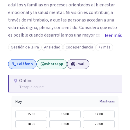
adultos y familias en procesos orientados al bienestar
emocional y la salud mental. Mi visión es contribuir, a
través de mi trabajo, a que las personas accedan a una
vida más digna, plena y con sentido. Considero que esto
es posible cuando desarrollamos una mayor conciencia
leer más
de nuestro mundo interior y de la manera en que nuestras
Gestión de la ira
Ansiedad
Codependencia
+7 más
experiencias influyen en nuestra forma de sentir, pensar y
relacionarnos. Mi misión es ofrecer un espacio de
Teléfono
WhatsApp
Email
acompañamiento en salud mental basado en la
comprensión, la compasión y el respeto por el ritmo de
cada persona. Integro conocimientos y herramientas de
Online
Terapia online
la psicología con un enfoque informado en trauma para
ayudar a mis clientes a comprender sus conflictos
Hoy
Más horas
internos, fortalecer sus recursos personales, desarrollar
nuevas estrategias de afrontamiento y avanzar con
15:00
16:00
17:00
mayor claridad, resiliencia y bienestar. Creo
18:00
19:00
20:00
profundamente en la autoconciencia como un camino