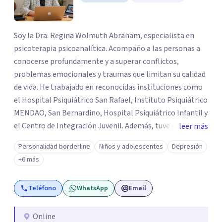
Soy la Dra. Regina Wolmuth Abraham, especialista en
psicoterapia psicoanalítica. Acompaño a las personas a
conocerse profundamente y a superar conflictos,
problemas emocionales y traumas que limitan su calidad
de vida. He trabajado en reconocidas instituciones como
el Hospital Psiquiátrico San Rafael, Instituto Psiquiátrico
MENDAO, San Bernardino, Hospital Psiquiátrico Infantil y
el Centro de Integración Juvenil. Además, tuve el
leer más
privilegio de colaborar en comunidades como Olivar del
Personalidad borderline
Niños y adolescentes
Depresión
Conde y Xochimilco, lo que me permitió conocer diversas
+6 más
realidades y necesidades.
Teléfono
WhatsApp
Email
Online