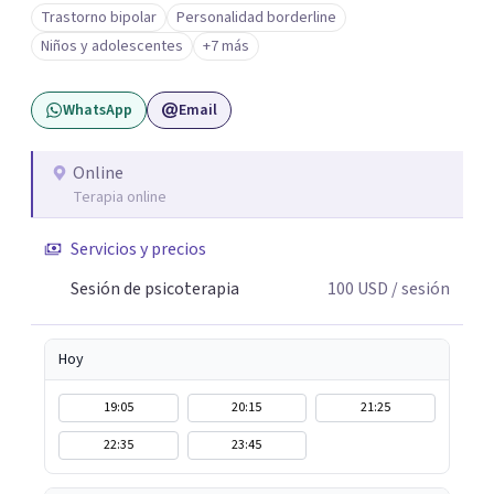
Trabajo desde un enfoque integrativo que combina
Trastorno bipolar
Personalidad borderline
psicoanálisis, terapia somática y de trauma, psicología
Niños y adolescentes
+7 más
corporal, Mentalization Based Therapy (MBT),
hipnoterapia y respiración neurodinámica, integrando
WhatsApp
Email
actualmente la Psicología Analítica Junguiana. Mi
abordaje también incorpora perspectivas interculturales,
ecopsicología y el trabajo simbólico con el inconsciente,
Online
Terapia online
entendiendo que cada proceso terapéutico es único y
requiere una mirada personalizada.
Servicios y precios
Sesión de psicoterapia
100
USD
/ sesión
Hoy
19:05
20:15
21:25
22:35
23:45