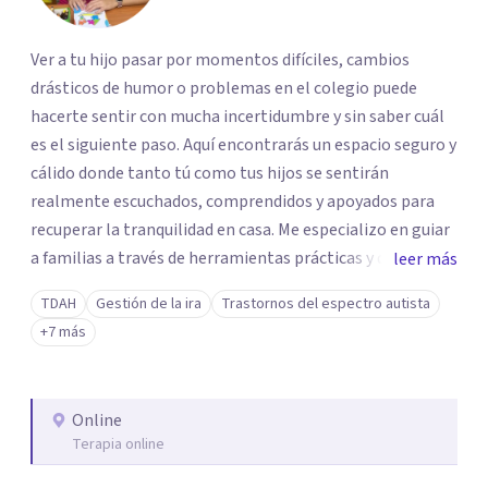
Ver a tu hijo pasar por momentos difíciles, cambios
drásticos de humor o problemas en el colegio puede
hacerte sentir con mucha incertidumbre y sin saber cuál
es el siguiente paso. Aquí encontrarás un espacio seguro y
cálido donde tanto tú como tus hijos se sentirán
realmente escuchados, comprendidos y apoyados para
recuperar la tranquilidad en casa. Me especializo en guiar
a familias a través de herramientas prácticas y dinámicas
leer más
adaptadas a la edad de cada menor, dejando de lado las
TDAH
Gestión de la ira
Trastornos del espectro autista
etiquetas y los tecnicismos. Mi forma de trabajar se
+7 más
centra en entender las emociones que hay detrás del
comportamiento, ayudándoles a desarrollar la confianza
necesaria para superar sus retos y fortaleciendo la
Online
comunicación entre ustedes. Acompaño a niños y
Terapia online
adolescentes que están lidiando con la ansiedad, la
timidez, la rebeldía o dificultades escolares, así como a