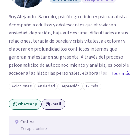
Soy Alejandro Saucedo, psicólogo clínico y psicoanalista.
Acompaño a adultos y adolescentes que atraviesan
ansiedad, depresión, baja autoestima, dificultades en sus
relaciones, terapia de pareja y crisis vitales, a explorar y
elaborar en profundidad los conflictos internos que
generan malestar en su presente. A través del proceso
psicoanalítico de autoconocimiento y análisis, es posible
acceder a las historias personales, elaborar las
leer más
experiencias del pasado y resignificarlas, liberando su
Adicciones
Ansiedad
Depresión
+7 más
influencia para construir un futuro con mayor libertad y
autenticidad. La terapia psicoanalítica crea un espacio de
WhatsApp
Email
verbalización libre y sin filtros. A través de esta
conversación abierta y del trabajo analítico conjunto, se
exploran las vivencias que aún condicionan el presente, se
Online
Terapia online
les otorga un nuevo sentido y se transforma su impacto
emocional. De esta forma, los pacientes logran mayor