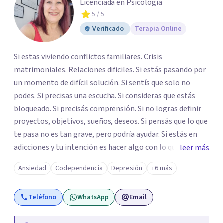
Licenciada en Psicología
5
/ 5
Verificado
Terapia Online
Si estas viviendo conflictos familiares. Crisis
matrimoniales. Relaciones dificiles. Si estás pasando por
un momento de difícil solución. Si sentís que solo no
podes. Si precisas una escucha. Si consideras que estás
bloqueado. Si precisás comprensión. Si no logras definir
proyectos, objetivos, sueños, deseos. Si pensás que lo que
te pasa no es tan grave, pero podría ayudar. Si estás en
adicciones y tu intención es hacer algo con lo que te está
leer más
pasando. No dudes en comunicarte a fin de comenzar a
Ansiedad
Codependencia
Depresión
+6 más
resolver la situación que está generando esa angustia.
Teléfono
WhatsApp
Email