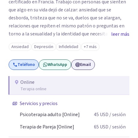
certificado en Francia. Trabajo con personas que sienten
que algo en su vida dejó de calzar: ansiedad que se
desborda, tristeza que no se va, duelos que se alargan,
relaciones que repiten el mismo patrón o preguntas en
torno a la sexualidad y la identidad que necesitan un
leer más
espacio seguro para ser habladas. Mi orientación teórica
Ansiedad
Depresión
Infidelidad
+7 más
integra una mirada Humanista-Relacional con Terapia
Breve, donde el modo en que te vinculas ocupa un lugar
Teléfono
WhatsApp
Email
central: cómo te relacionas contigo, con las demás
personas y con tu entorno. Además de mi formación en
psicoterapia, cuento con especialización en sexoterapia,
Online
Terapia online
por lo que también acompaño temas de salud sexual,
terapia de pareja, diversidad sexual y de género,
Servicios y precios
dificultades en el deseo, intimidad, orientación o
identidad. Busco que el espacio terapéutico sea un lugar
Psicoterapia adulto [Online]
45
USD
/ sesión
donde puedas hablar de estos temas sin juicios, con
Terapia de Pareja [Online]
65
USD
/ sesión
respeto y libertad. Trabajo con objetivos claros y