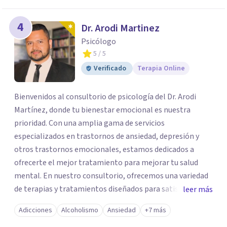
4
Dr. Arodi Martinez
Psicólogo
5
/ 5
Verificado
Terapia Online
Bienvenidos al consultorio de psicología del Dr. Arodi
Martínez, donde tu bienestar emocional es nuestra
prioridad. Con una amplia gama de servicios
especializados en trastornos de ansiedad, depresión y
otros trastornos emocionales, estamos dedicados a
ofrecerte el mejor tratamiento para mejorar tu salud
mental. En nuestro consultorio, ofrecemos una variedad
de terapias y tratamientos diseñados para satisfacer tus
leer más
necesidades específicas: Terapia para Trastornos de
Adicciones
Alcoholismo
Ansiedad
+7 más
Ansiedad y Depresión: Somos expertos en el tratamiento