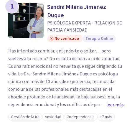
los profesionales que más se ajustan a tus
1
Sandra Milena Jimenez
necesidades.
Duque
Responder cuestionario
PSICÓLOGA EXPERTA - RELACION DE
PAREJA Y ANSIEDAD
No verificado
Terapia Online
Has intentado cambiar, entenderte o soltar… pero
vuelves a lo mismo? No es falta de fuerza ni de voluntad.
Es una raíz emocional no resuelta que sigue dirigiendo tu
vida. La Dra. Sandra Milena Jiménez Duque es psicóloga
clínica con más de 10 años de experiencia, reconocida
como una de las profesionales más destacadas en el
abordaje profundo de la ansiedad, la baja autoestima, la
dependencia emocional y los conflictos de pareja. Ha
leer más
trabajado con pacientes en diferentes países,
Gestión de la ira
Ansiedad
Codependencia
+7 más
acompañando procesos complejos. Su enfoque
terapéutico se diferencia por una premisa clara: no