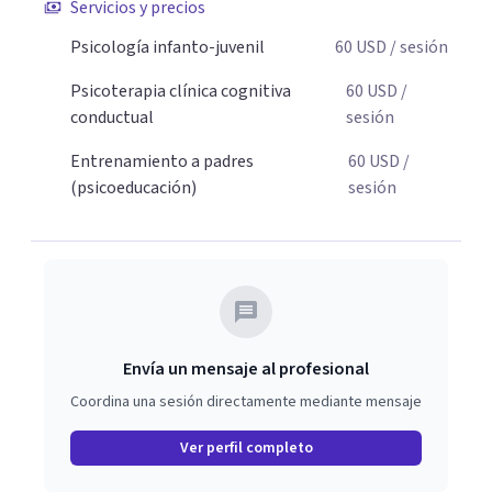
Servicios y precios
padres que buscan orientación y pautas claras para
Psicología infanto-juvenil
60
USD
/ sesión
educar sin perder la paciencia ni el control. Si estás listo
para dar el primer paso hacia una convivencia familiar
Psicoterapia clínica cognitiva
60
USD
/
más armoniosa, agenda tu sesión y empecemos a
conductual
sesión
trabajar juntos.
Entrenamiento a padres
60
USD
/
(psicoeducación)
sesión
Envía un mensaje al profesional
Coordina una sesión directamente mediante mensaje
Ver perfil completo