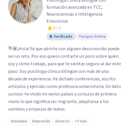
Psicóloga Clínica Bilingüe con
formación avanzada en TCC,
Neurociencias e Inteligencia
Emocional.
5
/ 5
Verificado
Terapia Online
👋🏽¡Hola! Sé que abrirte con alguien desconocido puede
ser un reto. Por eso quiero contarte un poco sobre quién
soy y cómo trabajo, para que te sientas seguro al dar este
paso. Soy psicóloga clínica bilingüe con más de una
década de experiencia. He dictado conferencias, escrito
artículos y ejercido como profesora universitaria. Un dato
curioso: he vivido en varios países y conozco de primera
mano lo que significa ser migrante, adaptarse a los
cambios y empezar de nuevo.
Ansiedad
Depresión
Divorcio
+7 más