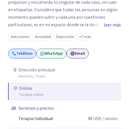
prejuicios y rescatando lo singular de cada caso, sin caer
en etiquetas. Considero que todas las personas en algún
momento pueden sufrir y cada una por cuestiones
particulares, es en mi espacio donde se le dará un lugar a
leer más
esas cuestiones singulares de cada uno, para luego
Adicciones
Ansiedad
Depresión
+7 más
generar cambios. Soy una persona en constante
formación, actualmente curso seminarios, una
Teléfono
WhatsApp
Email
especialización en psicoanálisis y también investigo.
Siempre en la búsqueda de ser un mejor profesional.
Dirección principal
Houston, Texas
Online
Terapia online
Servicios y precios
Terapia Individual
48
USD
/ sesión