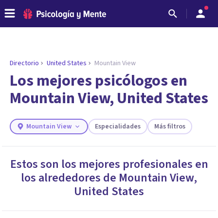
Directorio
United States
Mountain View
Los mejores psicólogos en
Mountain View, United States
Mountain View
Especialidades
Más filtros
Estos son los mejores profesionales en
los alrededores de
Mountain View
,
ENCONTRAR MI TERAPEUTA
¿Necesitas ayuda para encontrar el
United States
psicólogo adecuado?
Responde a unas breves preguntas y te ofreceremos