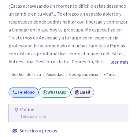
¿Estas atravesando un momento difícil o estas deseando
un cambio en tu vida?... Te ofrezco un espacio abierto y
respetuoso donde podrás hablar con libertad y comenzar
a trabajar en lo que hoy te preocupa. Me especializo en
Trastornos de Ansiedad y a lo largo de mi experiencia
profesional he acompañado a muchas Familias y Parejas
con distintas problemáticas como el manejo del estrés,
Autoestima, Gestión de la Ira, Depresión, Retos en la
leer más
Crianza, Codependencia, Celos, entre otros. Cuento con
Gestión de la ira
Ansiedad
Codependencia
+7 más
más de 12 años de experiencia en el área de la Salud
mental y he trabajado en distintos contextos clínicos con
Teléfono
WhatsApp
Email
niños, Adolescentes y Adultos
Online
Terapia online
Servicios y precios