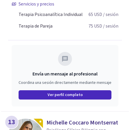
Servicios y precios
claridad sobre sí mismos, reducen significativamente su
sufrimiento y alcanzan cambios profundos y duraderos en
Terapia Psicoanalítica Individual
65
USD
/ sesión
su vida y relaciones personales.
Terapia de Pareja
75
USD
/ sesión
Envía un mensaje al profesional
Coordina una sesión directamente mediante mensaje
Ver perfil completo
13
Michelle Coccaro Montserrat