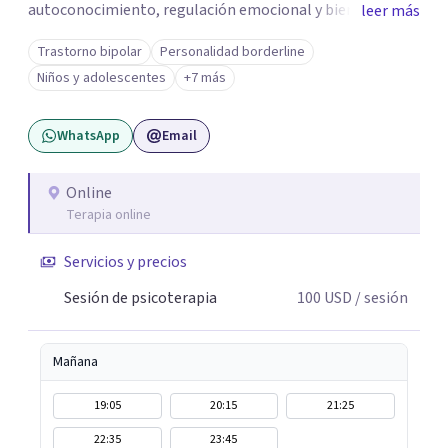
autoconocimiento, regulación emocional y bienestar.
leer más
Trabajo desde un enfoque integrativo que combina
Trastorno bipolar
Personalidad borderline
psicoanálisis, terapia somática y de trauma, psicología
Niños y adolescentes
+7 más
corporal, Mentalization Based Therapy (MBT),
hipnoterapia y respiración neurodinámica, integrando
WhatsApp
Email
actualmente la Psicología Analítica Junguiana. Mi
abordaje también incorpora perspectivas interculturales,
ecopsicología y el trabajo simbólico con el inconsciente,
Online
Terapia online
entendiendo que cada proceso terapéutico es único y
requiere una mirada personalizada.
Servicios y precios
Sesión de psicoterapia
100
USD
/ sesión
Mañana
19:05
20:15
21:25
22:35
23:45