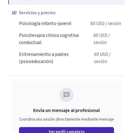
adolescentes que están lidiando con la ansiedad, la
timidez, la rebeldía o dificultades escolares, así como a
Servicios y precios
padres que buscan orientación y pautas claras para
Psicología infanto-juvenil
60
USD
/ sesión
educar sin perder la paciencia ni el control. Si estás listo
para dar el primer paso hacia una convivencia familiar
Psicoterapia clínica cognitiva
60
USD
/
más armoniosa, agenda tu sesión y empecemos a
conductual
sesión
trabajar juntos.
Entrenamiento a padres
60
USD
/
(psicoeducación)
sesión
Envía un mensaje al profesional
Coordina una sesión directamente mediante mensaje
Ver perfil completo