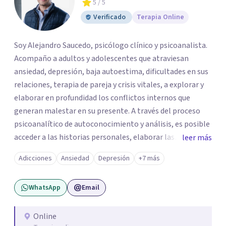
5
/ 5
Verificado
Terapia Online
Soy Alejandro Saucedo, psicólogo clínico y psicoanalista.
Acompaño a adultos y adolescentes que atraviesan
ansiedad, depresión, baja autoestima, dificultades en sus
relaciones, terapia de pareja y crisis vitales, a explorar y
elaborar en profundidad los conflictos internos que
generan malestar en su presente. A través del proceso
psicoanalítico de autoconocimiento y análisis, es posible
acceder a las historias personales, elaborar las
leer más
experiencias del pasado y resignificarlas, liberando su
Adicciones
Ansiedad
Depresión
+7 más
influencia para construir un futuro con mayor libertad y
autenticidad. La terapia psicoanalítica crea un espacio de
WhatsApp
Email
verbalización libre y sin filtros. A través de esta
conversación abierta y del trabajo analítico conjunto, se
exploran las vivencias que aún condicionan el presente, se
Online