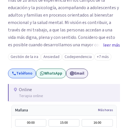
más de 20 años de experiencia en los campos de la
educación y la psicología, acompañando a adolescentes y
adultos y familias en procesos orientados al bienestar
emocional y la salud mental. Mi visión es contribuir, a
través de mi trabajo, a que las personas accedan a una
vida más digna, plena y con sentido. Considero que esto
es posible cuando desarrollamos una mayor conciencia
leer más
de nuestro mundo interior y de la manera en que nuestras
Gestión de la ira
Ansiedad
Codependencia
+7 más
experiencias influyen en nuestra forma de sentir, pensar y
relacionarnos. Mi misión es ofrecer un espacio de
Teléfono
WhatsApp
Email
acompañamiento en salud mental basado en la
comprensión, la compasión y el respeto por el ritmo de
cada persona. Integro conocimientos y herramientas de
Online
Terapia online
la psicología con un enfoque informado en trauma para
ayudar a mis clientes a comprender sus conflictos
Mañana
Más horas
internos, fortalecer sus recursos personales, desarrollar
nuevas estrategias de afrontamiento y avanzar con
00:00
15:00
16:00
mayor claridad, resiliencia y bienestar. Creo