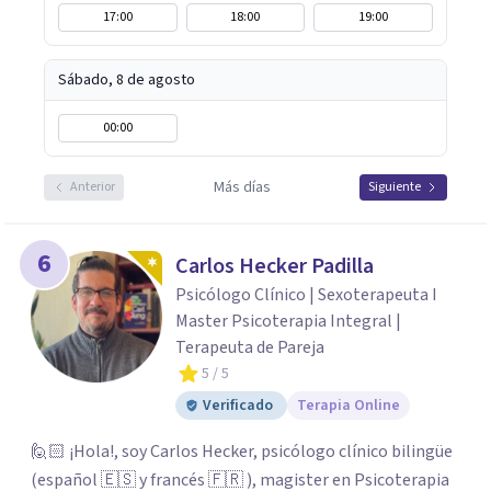
17:00
18:00
19:00
profundamente en la autoconciencia como un camino
fundamental para la transformación personal y para
construir una vida más auténtica y significativa.
Sábado, 8 de agosto
00:00
Más días
Anterior
Siguiente
6
Carlos Hecker Padilla
Psicólogo Clínico | Sexoterapeuta I
Master Psicoterapia Integral |
Terapeuta de Pareja
5
/ 5
Verificado
Terapia Online
🙋🏻 ¡Hola!, soy Carlos Hecker, psicólogo clínico bilingüe
(español 🇪🇸 y francés 🇫🇷 ), magister en Psicoterapia