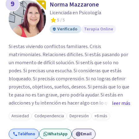
9
Norma Mazzarone
Licenciada en Psicología
5
/ 5
Verificado
Terapia Online
Si estas viviendo conflictos familiares. Crisis
matrimoniales. Relaciones dificiles. Si estás pasando por
un momento de difícil solución. Si sentís que solo no
podes. Si precisas una escucha. Si consideras que estás
bloqueado. Si precisás comprensión. Si no logras definir
proyectos, objetivos, sueños, deseos. Si pensás que lo que
te pasa no es tan grave, pero podría ayudar. Si estás en
adicciones y tu intención es hacer algo con lo que te está
leer más
pasando. No dudes en comunicarte a fin de comenzar a
Ansiedad
Codependencia
Depresión
+6 más
resolver la situación que está generando esa angustia.
Teléfono
WhatsApp
Email