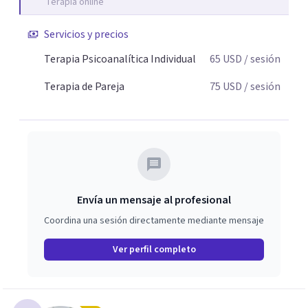
Terapia online
les otorga un nuevo sentido y se transforma su impacto
emocional. De esta forma, los pacientes logran mayor
Servicios y precios
claridad sobre sí mismos, reducen significativamente su
sufrimiento y alcanzan cambios profundos y duraderos en
Terapia Psicoanalítica Individual
65
USD
/ sesión
su vida y relaciones personales.
Terapia de Pareja
75
USD
/ sesión
Envía un mensaje al profesional
Coordina una sesión directamente mediante mensaje
Ver perfil completo