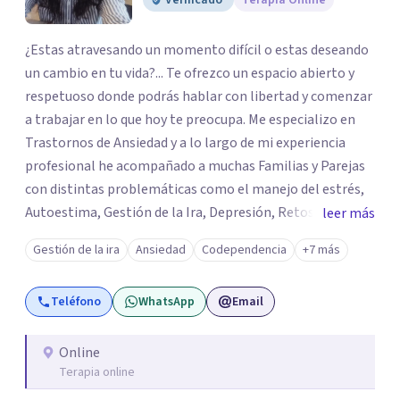
Verificado
Terapia Online
¿Estas atravesando un momento difícil o estas deseando
un cambio en tu vida?... Te ofrezco un espacio abierto y
respetuoso donde podrás hablar con libertad y comenzar
a trabajar en lo que hoy te preocupa. Me especializo en
Trastornos de Ansiedad y a lo largo de mi experiencia
profesional he acompañado a muchas Familias y Parejas
con distintas problemáticas como el manejo del estrés,
Autoestima, Gestión de la Ira, Depresión, Retos en la
leer más
Crianza, Codependencia, Celos, entre otros. Cuento con
Gestión de la ira
Ansiedad
Codependencia
+7 más
más de 12 años de experiencia en el área de la Salud
mental y he trabajado en distintos contextos clínicos con
Teléfono
WhatsApp
Email
niños, Adolescentes y Adultos
Online
Terapia online