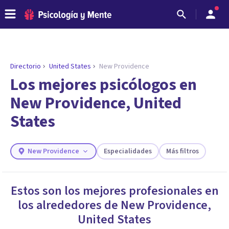
Directorio
United States
New Providence
Los mejores psicólogos en
New Providence, United
States
New Providence
Especialidades
Más filtros
ENCONTRAR MI TERAPEUTA
Estos son los mejores profesionales en
¿Necesitas ayuda para encontrar el
los alrededores de
New Providence
,
psicólogo adecuado?
United States
Responde a unas breves preguntas y te ofreceremos