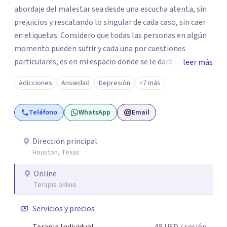
abordaje del malestar sea desde una escucha atenta, sin
prejuicios y rescatando lo singular de cada caso, sin caer
en etiquetas. Considero que todas las personas en algún
momento pueden sufrir y cada una por cuestiones
particulares, es en mi espacio donde se le dará un lugar a
leer más
esas cuestiones singulares de cada uno, para luego
Adicciones
Ansiedad
Depresión
+7 más
generar cambios. Soy una persona en constante
formación, actualmente curso seminarios, una
Teléfono
WhatsApp
Email
especialización en psicoanálisis y también investigo.
Siempre en la búsqueda de ser un mejor profesional.
Dirección principal
Houston, Texas
Online
Terapia online
Servicios y precios