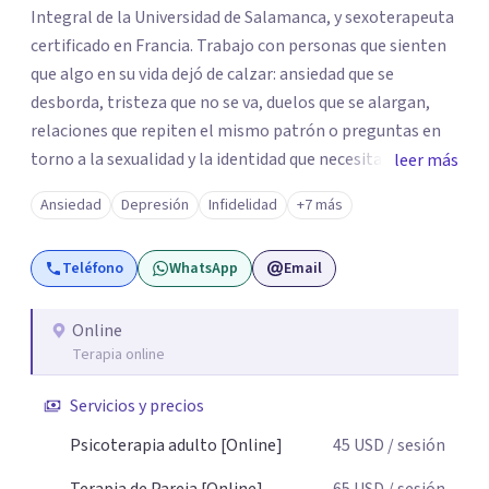
Integral de la Universidad de Salamanca, y sexoterapeuta
certificado en Francia. Trabajo con personas que sienten
que algo en su vida dejó de calzar: ansiedad que se
desborda, tristeza que no se va, duelos que se alargan,
relaciones que repiten el mismo patrón o preguntas en
torno a la sexualidad y la identidad que necesitan un
leer más
espacio seguro para ser habladas. Mi orientación teórica
Ansiedad
Depresión
Infidelidad
+7 más
integra una mirada Humanista-Relacional con Terapia
Breve, donde el modo en que te vinculas ocupa un lugar
Teléfono
WhatsApp
Email
central: cómo te relacionas contigo, con las demás
personas y con tu entorno. Además de mi formación en
psicoterapia, cuento con especialización en sexoterapia,
Online
Terapia online
por lo que también acompaño temas de salud sexual,
terapia de pareja, diversidad sexual y de género,
Servicios y precios
dificultades en el deseo, intimidad, orientación o
identidad. Busco que el espacio terapéutico sea un lugar
Psicoterapia adulto [Online]
45
USD
/ sesión
donde puedas hablar de estos temas sin juicios, con