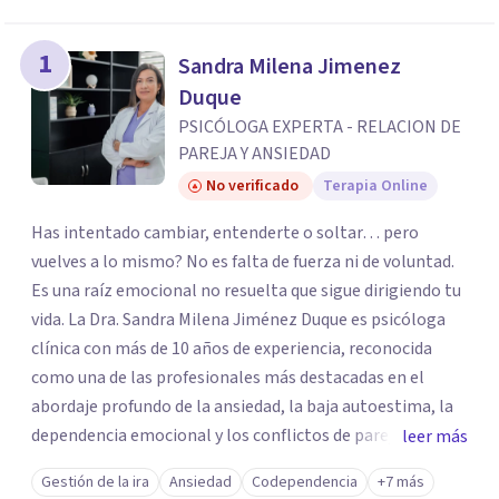
los profesionales que más se ajustan a tus
necesidades.
1
Sandra Milena Jimenez
Responder cuestionario
Duque
PSICÓLOGA EXPERTA - RELACION DE
PAREJA Y ANSIEDAD
No verificado
Terapia Online
Has intentado cambiar, entenderte o soltar… pero
vuelves a lo mismo? No es falta de fuerza ni de voluntad.
Es una raíz emocional no resuelta que sigue dirigiendo tu
vida. La Dra. Sandra Milena Jiménez Duque es psicóloga
clínica con más de 10 años de experiencia, reconocida
como una de las profesionales más destacadas en el
abordaje profundo de la ansiedad, la baja autoestima, la
dependencia emocional y los conflictos de pareja. Ha
leer más
trabajado con pacientes en diferentes países,
Gestión de la ira
Ansiedad
Codependencia
+7 más
acompañando procesos complejos. Su enfoque