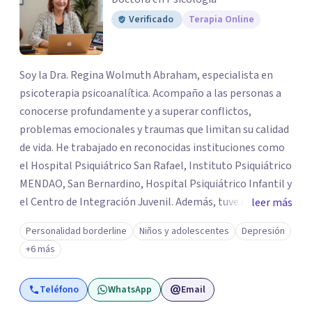
Verificado
Terapia Online
Soy la Dra. Regina Wolmuth Abraham, especialista en
psicoterapia psicoanalítica. Acompaño a las personas a
conocerse profundamente y a superar conflictos,
problemas emocionales y traumas que limitan su calidad
de vida. He trabajado en reconocidas instituciones como
el Hospital Psiquiátrico San Rafael, Instituto Psiquiátrico
MENDAO, San Bernardino, Hospital Psiquiátrico Infantil y
el Centro de Integración Juvenil. Además, tuve el
leer más
privilegio de colaborar en comunidades como Olivar del
Personalidad borderline
Niños y adolescentes
Depresión
Conde y Xochimilco, lo que me permitió conocer diversas
+6 más
realidades y necesidades.
Teléfono
WhatsApp
Email