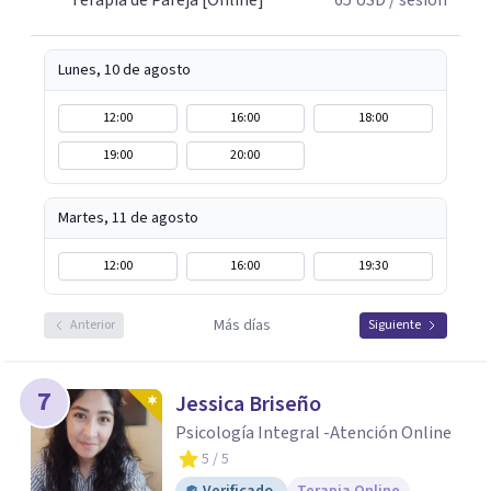
Terapia de Pareja [Online]
65
USD
/ sesión
respeto y libertad. Trabajo con objetivos claros y
realistas, sin fórmulas rígidas: combinamos profundidad
emocional con una mirada práctica sobre tu vida diaria.
Lunes, 10 de agosto
12:00
16:00
18:00
19:00
20:00
Martes, 11 de agosto
12:00
16:00
19:30
Más días
Anterior
Siguiente
7
Jessica Briseño
Psicología Integral -Atención Online
5
/ 5