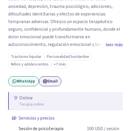
ansiedad, depresión, trauma psicológico, adicciones,
dificultades identitarias y efectos de experiencias
tempranas adversas. Ofrezco un espacio terapéutico
seguro, confidencial y profundamente humano, donde el
dolor emocional puede transformarse en
autoconocimiento, regulación emocional y bienestar.
leer más
Trabajo desde un enfoque integrativo que combina
Trastorno bipolar
Personalidad borderline
psicoanálisis, terapia somática y de trauma, psicología
Niños y adolescentes
+7 más
corporal, Mentalization Based Therapy (MBT),
hipnoterapia y respiración neurodinámica, integrando
WhatsApp
Email
actualmente la Psicología Analítica Junguiana. Mi
abordaje también incorpora perspectivas interculturales,
ecopsicología y el trabajo simbólico con el inconsciente,
Online
Terapia online
entendiendo que cada proceso terapéutico es único y
requiere una mirada personalizada.
Servicios y precios
Sesión de psicoterapia
100
USD
/ sesión