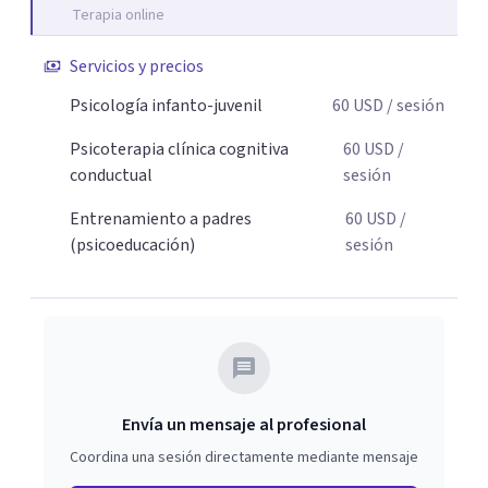
Terapia online
adolescentes que están lidiando con la ansiedad, la
timidez, la rebeldía o dificultades escolares, así como a
Servicios y precios
padres que buscan orientación y pautas claras para
Psicología infanto-juvenil
60
USD
/ sesión
educar sin perder la paciencia ni el control. Si estás listo
para dar el primer paso hacia una convivencia familiar
Psicoterapia clínica cognitiva
60
USD
/
más armoniosa, agenda tu sesión y empecemos a
conductual
sesión
trabajar juntos.
Entrenamiento a padres
60
USD
/
(psicoeducación)
sesión
Envía un mensaje al profesional
Coordina una sesión directamente mediante mensaje