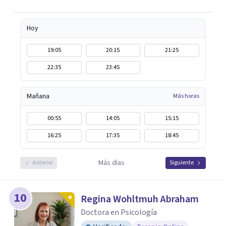
Hoy
19:05
20:15
21:25
22:35
23:45
Mañana
Más horas
00:55
14:05
15:15
16:25
17:35
18:45
Más días
Anterior
Siguiente
10
Regina Wohltmuh Abraham
Doctora en Psicología