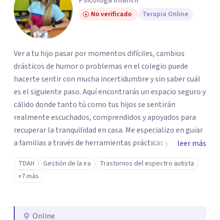
Psicologa infantil
No verificado
Terapia Online
Ver a tu hijo pasar por momentos difíciles, cambios
drásticos de humor o problemas en el colegio puede
hacerte sentir con mucha incertidumbre y sin saber cuál
es el siguiente paso. Aquí encontrarás un espacio seguro y
cálido donde tanto tú como tus hijos se sentirán
realmente escuchados, comprendidos y apoyados para
recuperar la tranquilidad en casa. Me especializo en guiar
a familias a través de herramientas prácticas y dinámicas
leer más
adaptadas a la edad de cada menor, dejando de lado las
TDAH
Gestión de la ira
Trastornos del espectro autista
etiquetas y los tecnicismos. Mi forma de trabajar se
+7 más
centra en entender las emociones que hay detrás del
comportamiento, ayudándoles a desarrollar la confianza
necesaria para superar sus retos y fortaleciendo la
Online
comunicación entre ustedes. Acompaño a niños y