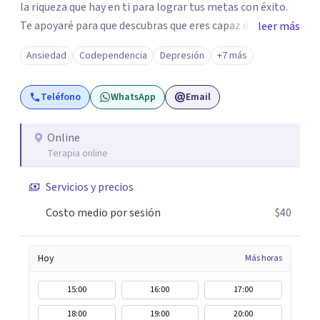
la riqueza que hay en ti para lograr tus metas con éxito.
Te apoyaré para que descubras que eres capaz de
leer más
convertir los problemas en oportunidades Tú tienes
Ansiedad
Codependencia
Depresión
+7 más
derecho a vivir con bienestar, sin culpas, sin
remordimientos y en plenitud. Con amor propio todo es
Teléfono
WhatsApp
Email
posible. En el viaje de tu vida. ¿Te das cuenta que tienes
fortalezas que te han llevado a alcanzar metas y
objetivos pero también hay momentos en los que has
Online
Terapia online
experimentado situaciones que no te favorecen y te
gustaría que fueran diferentes? Pedir ayuda es el primer
Servicios y precios
paso para encontrar soluciones.
Costo medio por sesión
$40
Hoy
Más horas
15:00
16:00
17:00
18:00
19:00
20:00