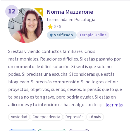
12
Norma Mazzarone
Licenciada en Psicología
5
/ 5
Verificado
Terapia Online
Si estas viviendo conflictos familiares. Crisis
matrimoniales. Relaciones dificiles. Si estás pasando por
un momento de difícil solución. Si sentís que solo no
podes. Si precisas una escucha. Si consideras que estás
bloqueado. Si precisás comprensión. Si no logras definir
proyectos, objetivos, sueños, deseos. Si pensás que lo que
te pasa no es tan grave, pero podría ayudar. Si estás en
adicciones y tu intención es hacer algo con lo que te está
leer más
pasando. No dudes en comunicarte a fin de comenzar a
Ansiedad
Codependencia
Depresión
+6 más
resolver la situación que está generando esa angustia.