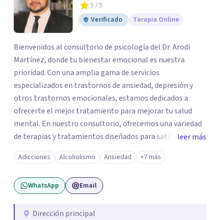
5
/ 5
Verificado
Terapia Online
Bienvenidos al consultorio de psicología del Dr. Arodi
Martínez, donde tu bienestar emocional es nuestra
prioridad. Con una amplia gama de servicios
especializados en trastornos de ansiedad, depresión y
otros trastornos emocionales, estamos dedicados a
ofrecerte el mejor tratamiento para mejorar tu salud
mental. En nuestro consultorio, ofrecemos una variedad
de terapias y tratamientos diseñados para satisfacer tus
leer más
necesidades específicas: Terapia para Trastornos de
Adicciones
Alcoholismo
Ansiedad
+7 más
Ansiedad y Depresión: Somos expertos en el tratamiento
de la ansiedad y la depresión, utilizando enfoques
WhatsApp
Email
basados en evidencia para ayudarte a recuperar tu
bienestar emocional. Terapia Individual, de Pareja y
Familiar: Trabajamos contigo y tus seres queridos para
Dirección principal