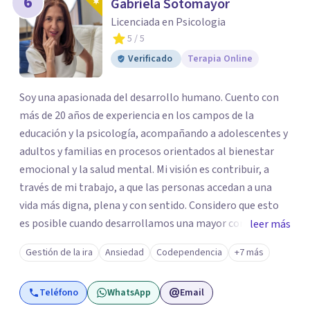
6
Gabriela Sotomayor
Licenciada en Psicologia
5
/ 5
Verificado
Terapia Online
Soy una apasionada del desarrollo humano. Cuento con
más de 20 años de experiencia en los campos de la
educación y la psicología, acompañando a adolescentes y
adultos y familias en procesos orientados al bienestar
emocional y la salud mental. Mi visión es contribuir, a
través de mi trabajo, a que las personas accedan a una
vida más digna, plena y con sentido. Considero que esto
es posible cuando desarrollamos una mayor conciencia
leer más
de nuestro mundo interior y de la manera en que nuestras
Gestión de la ira
Ansiedad
Codependencia
+7 más
experiencias influyen en nuestra forma de sentir, pensar y
relacionarnos. Mi misión es ofrecer un espacio de
Teléfono
WhatsApp
Email
acompañamiento en salud mental basado en la