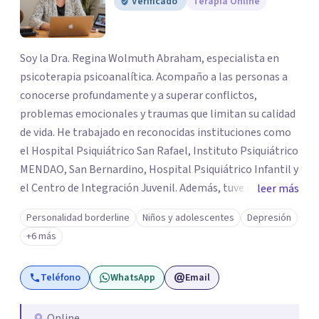
Verificado
Terapia Online
Soy la Dra. Regina Wolmuth Abraham, especialista en
psicoterapia psicoanalítica. Acompaño a las personas a
conocerse profundamente y a superar conflictos,
problemas emocionales y traumas que limitan su calidad
de vida. He trabajado en reconocidas instituciones como
el Hospital Psiquiátrico San Rafael, Instituto Psiquiátrico
MENDAO, San Bernardino, Hospital Psiquiátrico Infantil y
el Centro de Integración Juvenil. Además, tuve el
leer más
privilegio de colaborar en comunidades como Olivar del
Personalidad borderline
Niños y adolescentes
Depresión
Conde y Xochimilco, lo que me permitió conocer diversas
+6 más
realidades y necesidades.
Teléfono
WhatsApp
Email
Online