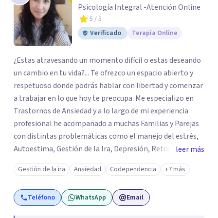
Psicología Integral -Atención Online
5
/ 5
Verificado
Terapia Online
¿Estas atravesando un momento difícil o estas deseando
un cambio en tu vida?... Te ofrezco un espacio abierto y
respetuoso donde podrás hablar con libertad y comenzar
a trabajar en lo que hoy te preocupa. Me especializo en
Trastornos de Ansiedad y a lo largo de mi experiencia
profesional he acompañado a muchas Familias y Parejas
con distintas problemáticas como el manejo del estrés,
Autoestima, Gestión de la Ira, Depresión, Retos en la
leer más
Crianza, Codependencia, Celos, entre otros. Cuento con
Gestión de la ira
Ansiedad
Codependencia
+7 más
más de 12 años de experiencia en el área de la Salud
mental y he trabajado en distintos contextos clínicos con
Teléfono
WhatsApp
Email
niños, Adolescentes y Adultos