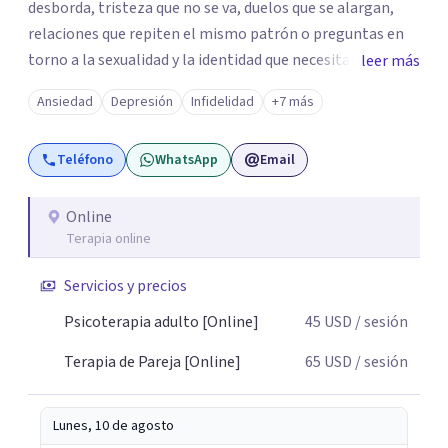
desborda, tristeza que no se va, duelos que se alargan,
relaciones que repiten el mismo patrón o preguntas en
torno a la sexualidad y la identidad que necesitan un
leer más
espacio seguro para ser habladas. Mi orientación teórica
Ansiedad
Depresión
Infidelidad
+7 más
integra una mirada Humanista-Relacional con Terapia
Breve, donde el modo en que te vinculas ocupa un lugar
Teléfono
WhatsApp
Email
central: cómo te relacionas contigo, con las demás
personas y con tu entorno. Además de mi formación en
psicoterapia, cuento con especialización en sexoterapia,
Online
Terapia online
por lo que también acompaño temas de salud sexual,
terapia de pareja, diversidad sexual y de género,
Servicios y precios
dificultades en el deseo, intimidad, orientación o
identidad. Busco que el espacio terapéutico sea un lugar
Psicoterapia adulto [Online]
45
USD
/ sesión
donde puedas hablar de estos temas sin juicios, con
Terapia de Pareja [Online]
65
USD
/ sesión
respeto y libertad. Trabajo con objetivos claros y
realistas, sin fórmulas rígidas: combinamos profundidad
emocional con una mirada práctica sobre tu vida diaria.
Lunes, 10 de agosto