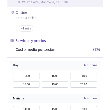
106 W Lime Ave, Monrovia, CA 91016
fortalecer las relaciones y mejorar la dinámica familiar.
Evaluaciones Psicológicas y Terapias Especializadas:
Online
Terapia cognitivo-conductual Terapia de apoyo Terapia
Terapia online
psicodinámica Terapia enfocada en la solución Terapia de
exposición Terapia de juego para niños Tratamiento de
+1 más
Traumas y Trastornos de Estrés Postraumático:
Servicios y precios
Ofrecemos apoyo psicológico para ayudarte a superar
experiencias traumáticas y mejorar tu calidad de vida.
Costo medio por sesión
$126
Tratamiento de Adicciones.
Hoy
Más horas
15:00
16:00
17:00
18:00
19:00
20:00
Mañana
Más horas
14:00
15:00
16:00