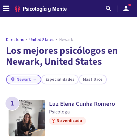
Directorio
United States
Newark
ENCONTRAR MI TERAPEUTA
¿Necesitas ayuda para encontrar el
Los mejores psicólogos en
psicólogo adecuado?
Newark, United States
Responde a unas breves preguntas y te ofreceremos
los profesionales que más se ajustan a tus
necesidades.
Newark
Especialidades
Más filtros
Responder cuestionario
1
Luz Elena Cunha Romero
Psicologa
No verificado