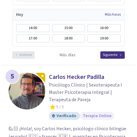
Hoy
Más horas
14:00
15:00
16:00
17:00
18:00
19:00
Más días
Anterior
Siguiente
5
Carlos Hecker Padilla
Psicólogo Clínico | Sexoterapeuta I
Master Psicoterapia Integral |
Terapeuta de Pareja
5
/ 5
Verificado
Terapia Online
🙋🏻 ¡Hola!, soy Carlos Hecker, psicólogo clínico bilingüe
(español 🇪🇸 y francés 🇫🇷 ), magister en Psicoterapia