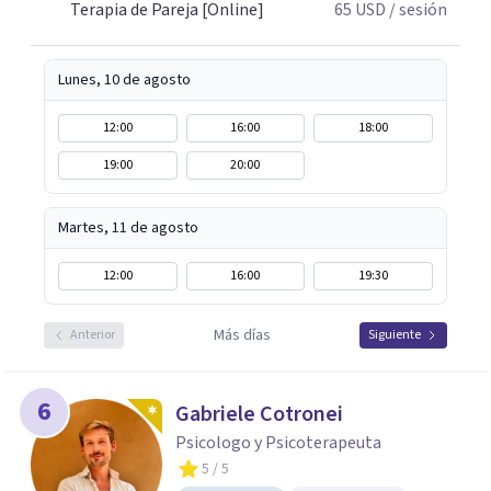
Terapia de Pareja [Online]
65
USD
/ sesión
respeto y libertad. Trabajo con objetivos claros y
realistas, sin fórmulas rígidas: combinamos profundidad
emocional con una mirada práctica sobre tu vida diaria.
Lunes, 10 de agosto
12:00
16:00
18:00
19:00
20:00
Martes, 11 de agosto
12:00
16:00
19:30
Más días
Anterior
Siguiente
6
Gabriele Cotronei
Psicologo y Psicoterapeuta
5
/ 5