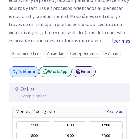
educación y la psicología, acompañando a adolescentes y
adultos y familias en procesos orientados al bienestar
emocional y la salud mental. Mi visión es contribuir, a
través de mi trabajo, a que las personas accedan a una
vida más digna, plena y con sentido. Considero que esto
es posible cuando desarrollamos una mayor conciencia
leer más
de nuestro mundo interior y de la manera en que nuestras
Gestión de la ira
Ansiedad
Codependencia
+7 más
experiencias influyen en nuestra forma de sentir, pensar y
relacionarnos. Mi misión es ofrecer un espacio de
Teléfono
WhatsApp
Email
acompañamiento en salud mental basado en la
comprensión, la compasión y el respeto por el ritmo de
cada persona. Integro conocimientos y herramientas de
Online
Terapia online
la psicología con un enfoque informado en trauma para
ayudar a mis clientes a comprender sus conflictos
Viernes, 7 de agosto
Más horas
internos, fortalecer sus recursos personales, desarrollar
nuevas estrategias de afrontamiento y avanzar con
15:00
16:00
17:00
mayor claridad, resiliencia y bienestar. Creo
18:00
19:00
20:00
profundamente en la autoconciencia como un camino