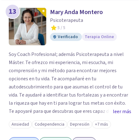
13
Mary Anda Montero
Psicoterapeuta
5
/ 5
Verificado
Terapia Online
Soy Coach Profesional; además Psicoterapeuta a nivel
Máster. Te ofrezco mi experiencia, mi escucha, mi
comprensión y mi método para encontrar mejores
opciones en tu vida. Te acompañaré en tu
autodescubrimiento para que asumas el control de tu
vida. Te ayudaré a identificar tus fortalezas y a encontrar
la riqueza que hay en ti para lograr tus metas con éxito.
Te apoyaré para que descubras que eres capaz de
leer más
convertir los problemas en oportunidades Tú tienes
Ansiedad
Codependencia
Depresión
+7 más
derecho a vivir con bienestar, sin culpas, sin
remordimientos y en plenitud. Con amor propio todo es