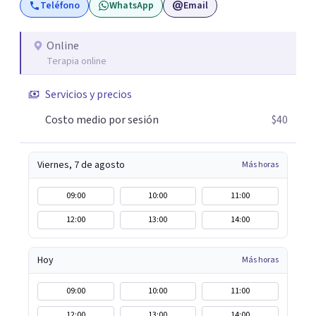
Teléfono
WhatsApp
Email
posible. En el viaje de tu vida. ¿Te das cuenta que tienes
fortalezas que te han llevado a alcanzar metas y
objetivos pero también hay momentos en los que has
Online
Terapia online
experimentado situaciones que no te favorecen y te
gustaría que fueran diferentes? Pedir ayuda es el primer
Servicios y precios
paso para encontrar soluciones.
Costo medio por sesión
$40
Viernes, 7 de agosto
Más horas
09:00
10:00
11:00
12:00
13:00
14:00
Hoy
Más horas
09:00
10:00
11:00
12:00
13:00
14:00