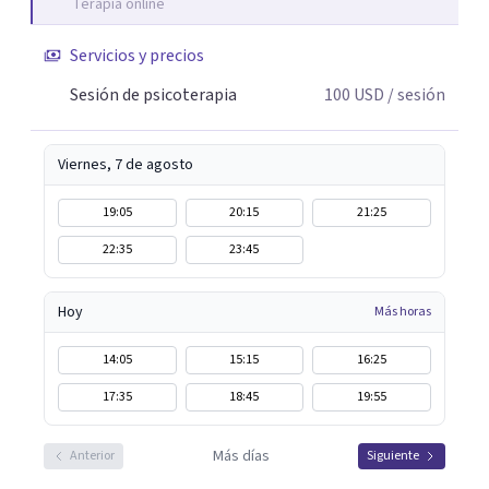
Terapia online
entendiendo que cada proceso terapéutico es único y
requiere una mirada personalizada.
Servicios y precios
Sesión de psicoterapia
100
USD
/ sesión
Viernes, 7 de agosto
19:05
20:15
21:25
22:35
23:45
Hoy
Más horas
14:05
15:15
16:25
17:35
18:45
19:55
Más días
Anterior
Siguiente