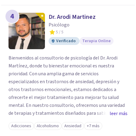
4
Dr. Arodi Martinez
Psicólogo
5
/ 5
Verificado
Terapia Online
Bienvenidos al consultorio de psicología del Dr. Arodi
Martínez, donde tu bienestar emocional es nuestra
prioridad. Con una amplia gama de servicios
especializados en trastornos de ansiedad, depresión y
otros trastornos emocionales, estamos dedicados a
ofrecerte el mejor tratamiento para mejorar tu salud
mental. En nuestro consultorio, ofrecemos una variedad
de terapias y tratamientos diseñados para satisfacer tus
leer más
necesidades específicas: Terapia para Trastornos de
Adicciones
Alcoholismo
Ansiedad
+7 más
Ansiedad y Depresión: Somos expertos en el tratamiento