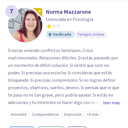
7
Norma Mazzarone
Licenciada en Psicología
5
/ 5
Verificado
Terapia Online
Si estas viviendo conflictos familiares. Crisis
matrimoniales. Relaciones dificiles. Si estás pasando por
un momento de difícil solución. Si sentís que solo no
podes. Si precisas una escucha. Si consideras que estás
bloqueado. Si precisás comprensión. Si no logras definir
proyectos, objetivos, sueños, deseos. Si pensás que lo que
te pasa no es tan grave, pero podría ayudar. Si estás en
adicciones y tu intención es hacer algo con lo que te está
leer más
pasando. No dudes en comunicarte a fin de comenzar a
Ansiedad
Codependencia
Depresión
+6 más
resolver la situación que está generando esa angustia.