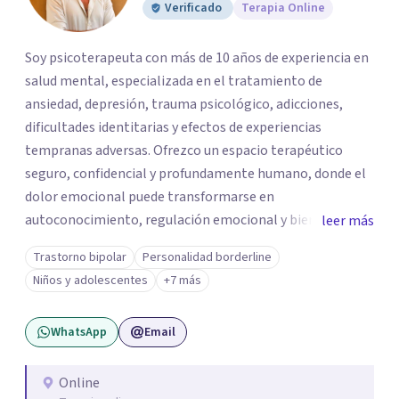
Verificado
Terapia Online
Soy psicoterapeuta con más de 10 años de experiencia en
salud mental, especializada en el tratamiento de
ansiedad, depresión, trauma psicológico, adicciones,
dificultades identitarias y efectos de experiencias
tempranas adversas. Ofrezco un espacio terapéutico
seguro, confidencial y profundamente humano, donde el
dolor emocional puede transformarse en
autoconocimiento, regulación emocional y bienestar.
leer más
Trabajo desde un enfoque integrativo que combina
Trastorno bipolar
Personalidad borderline
psicoanálisis, terapia somática y de trauma, psicología
Niños y adolescentes
+7 más
corporal, Mentalization Based Therapy (MBT),
hipnoterapia y respiración neurodinámica, integrando
WhatsApp
Email
actualmente la Psicología Analítica Junguiana. Mi
abordaje también incorpora perspectivas interculturales,
ecopsicología y el trabajo simbólico con el inconsciente,
Online