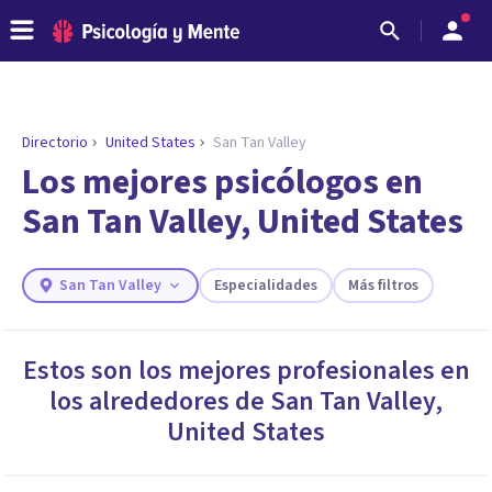
Directorio
United States
San Tan Valley
ENCONTRAR MI TERAPEUTA
¿Necesitas ayuda para encontrar el
Los mejores psicólogos en
psicólogo adecuado?
San Tan Valley, United States
Responde a unas breves preguntas y te ofreceremos
los profesionales que más se ajustan a tus
necesidades.
San Tan Valley
Especialidades
Más filtros
Responder cuestionario
Estos son los mejores profesionales en
los alrededores de
San Tan Valley
,
United States