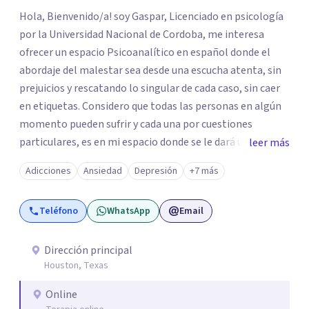
Hola, Bienvenido/a! soy Gaspar, Licenciado en psicología
por la Universidad Nacional de Cordoba, me interesa
ofrecer un espacio Psicoanalítico en español donde el
abordaje del malestar sea desde una escucha atenta, sin
prejuicios y rescatando lo singular de cada caso, sin caer
en etiquetas. Considero que todas las personas en algún
momento pueden sufrir y cada una por cuestiones
particulares, es en mi espacio donde se le dará un lugar a
leer más
esas cuestiones singulares de cada uno, para luego
Adicciones
Ansiedad
Depresión
+7 más
generar cambios. Soy una persona en constante
formación, actualmente curso seminarios, una
Teléfono
WhatsApp
Email
especialización en psicoanálisis y también investigo.
Siempre en la búsqueda de ser un mejor profesional.
Dirección principal
Houston, Texas
Online