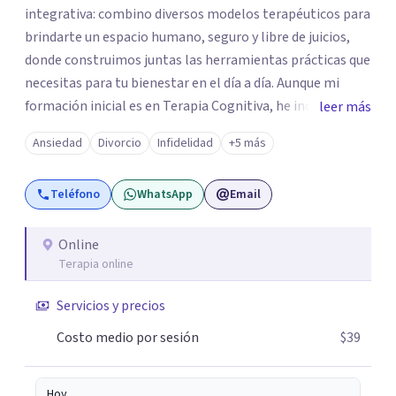
integrativa: combino diversos modelos terapéuticos para
brindarte un espacio humano, seguro y libre de juicios,
donde construimos juntas las herramientas prácticas que
necesitas para tu bienestar en el día a día. Aunque mi
formación inicial es en Terapia Cognitiva, he incorporado
leer más
enfoques como el Mindfulness y la Terapia de Aceptación
Ansiedad
Divorcio
Infidelidad
+5 más
y Compromiso (ACT), adaptando el tratamiento a tus
necesidades particulares. Mi trayectoria es internacional
Teléfono
WhatsApp
Email
(Argentina, Estados Unidos, Europa y Asia). Además,
colaboré como psicóloga en Televisión Canaria,
conectando con la realidad de las islas. Mis servicios son
Online
Terapia online
100% online y accesibles. Si buscas un espacio de escucha
profesional y orientado a resultados, empecemos.
Servicios y precios
Costo medio por sesión
$39
Hoy