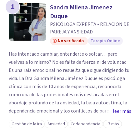
1
Sandra Milena Jimenez
Duque
PSICÓLOGA EXPERTA - RELACION DE
PAREJA Y ANSIEDAD
No verificado
Terapia Online
Has intentado cambiar, entenderte o soltar… pero
vuelves a lo mismo? No es falta de fuerza ni de voluntad.
Es una raíz emocional no resuelta que sigue dirigiendo tu
vida. La Dra. Sandra Milena Jiménez Duque es psicóloga
clínica con más de 10 años de experiencia, reconocida
como una de las profesionales más destacadas en el
abordaje profundo de la ansiedad, la baja autoestima, la
dependencia emocional y los conflictos de pareja. Ha
leer más
trabajado con pacientes en diferentes países,
Gestión de la ira
Ansiedad
Codependencia
+7 más
acompañando procesos complejos. Su enfoque
terapéutico se diferencia por una premisa clara: no