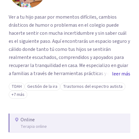
Ver a tu hijo pasar por momentos difíciles, cambios
drásticos de humor o problemas en el colegio puede
hacerte sentir con mucha incertidumbre y sin saber cuál
es el siguiente paso. Aquí encontrarás un espacio seguro y
cálido donde tanto tú como tus hijos se sentirán
realmente escuchados, comprendidos y apoyados para
recuperar la tranquilidad en casa. Me especializo en guiar
a familias a través de herramientas prácticas y dinámicas
leer más
adaptadas a la edad de cada menor, dejando de lado las
TDAH
Gestión de la ira
Trastornos del espectro autista
etiquetas y los tecnicismos. Mi forma de trabajar se
+7 más
centra en entender las emociones que hay detrás del
comportamiento, ayudándoles a desarrollar la confianza
necesaria para superar sus retos y fortaleciendo la
Online
comunicación entre ustedes. Acompaño a niños y
Terapia online
adolescentes que están lidiando con la ansiedad, la
timidez, la rebeldía o dificultades escolares, así como a