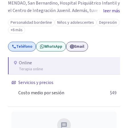
MENDAO, San Bernardino, Hospital Psiquiátrico Infantil y
el Centro de Integración Juvenil. Además, tuve el
leer más
privilegio de colaborar en comunidades como Olivar del
Personalidad borderline
Niños y adolescentes
Depresión
Conde y Xochimilco, lo que me permitió conocer diversas
+6 más
realidades y necesidades.
Teléfono
WhatsApp
Email
Online
Terapia online
Servicios y precios
Costo medio por sesión
$49