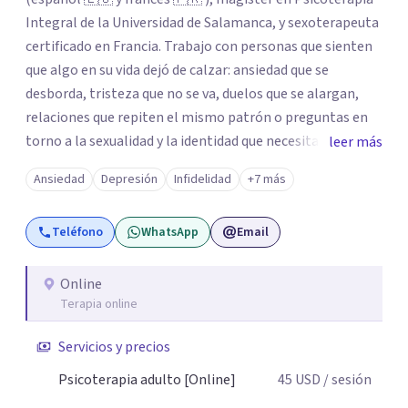
Integral de la Universidad de Salamanca, y sexoterapeuta
certificado en Francia. Trabajo con personas que sienten
que algo en su vida dejó de calzar: ansiedad que se
desborda, tristeza que no se va, duelos que se alargan,
relaciones que repiten el mismo patrón o preguntas en
torno a la sexualidad y la identidad que necesitan un
leer más
espacio seguro para ser habladas. Mi orientación teórica
Ansiedad
Depresión
Infidelidad
+7 más
integra una mirada Humanista-Relacional con Terapia
Breve, donde el modo en que te vinculas ocupa un lugar
Teléfono
WhatsApp
Email
central: cómo te relacionas contigo, con las demás
personas y con tu entorno. Además de mi formación en
psicoterapia, cuento con especialización en sexoterapia,
Online
Terapia online
por lo que también acompaño temas de salud sexual,
terapia de pareja, diversidad sexual y de género,
Servicios y precios
dificultades en el deseo, intimidad, orientación o
identidad. Busco que el espacio terapéutico sea un lugar
Psicoterapia adulto [Online]
45
USD
/ sesión
donde puedas hablar de estos temas sin juicios, con