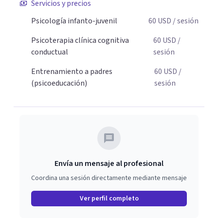
Servicios y precios
padres que buscan orientación y pautas claras para
Psicología infanto-juvenil
60
USD
/ sesión
educar sin perder la paciencia ni el control. Si estás listo
para dar el primer paso hacia una convivencia familiar
Psicoterapia clínica cognitiva
60
USD
/
más armoniosa, agenda tu sesión y empecemos a
conductual
sesión
trabajar juntos.
Entrenamiento a padres
60
USD
/
(psicoeducación)
sesión
Envía un mensaje al profesional
Coordina una sesión directamente mediante mensaje
Ver perfil completo