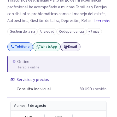
Trastornos de Ansiedad y a lo largo de mi experiencia
profesional he acompañado a muchas Familias y Parejas
con distintas problemáticas como el manejo del estrés,
Autoestima, Gestión de la Ira, Depresión, Retos en la
leer más
Crianza, Codependencia, Celos, entre otros. Cuento con
Gestión de la ira
Ansiedad
Codependencia
+7 más
más de 12 años de experiencia en el área de la Salud
mental y he trabajado en distintos contextos clínicos con
Teléfono
WhatsApp
Email
niños, Adolescentes y Adultos
Online
Terapia online
Servicios y precios
Consulta Individual
80
USD
/ sesión
Viernes, 7 de agosto