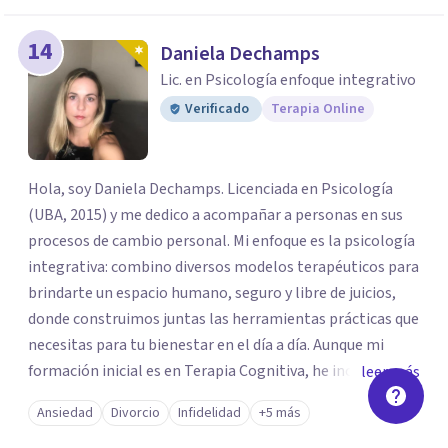
14
Daniela Dechamps
Lic. en Psicología enfoque integrativo
Verificado
Terapia Online
Hola, soy Daniela Dechamps. Licenciada en Psicología
(UBA, 2015) y me dedico a acompañar a personas en sus
procesos de cambio personal. Mi enfoque es la psicología
integrativa: combino diversos modelos terapéuticos para
brindarte un espacio humano, seguro y libre de juicios,
donde construimos juntas las herramientas prácticas que
necesitas para tu bienestar en el día a día. Aunque mi
formación inicial es en Terapia Cognitiva, he incorporado
leer más
enfoques como el Mindfulness y la Terapia de Aceptación
Ansiedad
Divorcio
Infidelidad
+5 más
y Compromiso (ACT), adaptando el tratamiento a tus