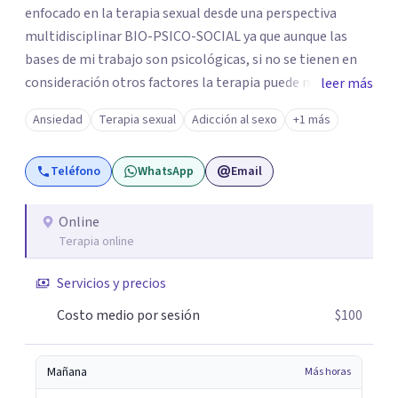
enfocado en la terapia sexual desde una perspectiva
multidisciplinar BIO-PSICO-SOCIAL ya que aunque las
bases de mi trabajo son psicológicas, si no se tienen en
consideración otros factores la terapia puede no
leer más
funcionar al tener una visión demasiado simplista,
Ansiedad
Terapia sexual
Adicción al sexo
+1 más
excluyendo de antemano otros factores que pueden
influir. Mi intención es ayudar para conseguir una mejora
Teléfono
WhatsApp
Email
global de tu sexualidad, considerando cada caso como
algo particular e intentando adaptarme a tu situación
personal concreta. En especial mi ámbito de trabajo es la
Online
Terapia online
disfunción eréctil, la eyaculación precoz y la falta de
deseo tanto en mujeres como en hombres. La sexualidad
Servicios y precios
es de enorme importancia tanto para el bienestar físico y
mental como a nivel personal para una buena
Costo medio por sesión
$100
autoestima y una relación saludable de pareja.
Mañana
Más horas