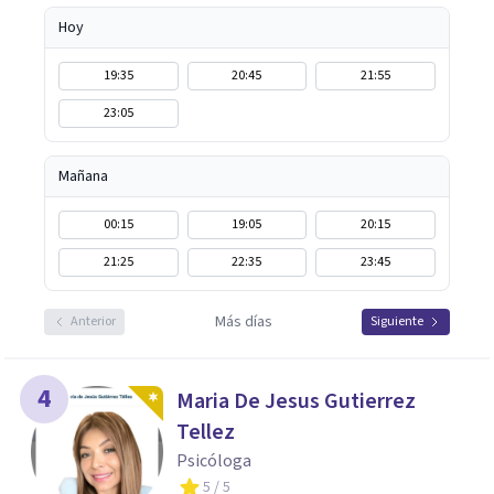
Hoy
19:35
20:45
21:55
23:05
Mañana
00:15
19:05
20:15
21:25
22:35
23:45
Más días
Anterior
Siguiente
4
Maria De Jesus Gutierrez
Tellez
Psicóloga
5
/ 5