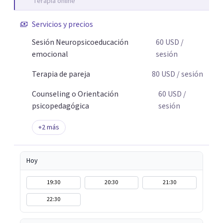
Terapia online
científico, acerca la psicología y las neurociencias a la vida
cotidiana mediante contenidos claros, rigurosos y
Servicios y precios
aplicables, con el propósito de impulsar un bienestar
integral.
Sesión Neuropsicoeducación
60
USD
/
emocional
sesión
Terapia de pareja
80
USD
/ sesión
Counseling o Orientación
60
USD
/
psicopedagógica
sesión
+
2
más
Hoy
19:30
20:30
21:30
22:30