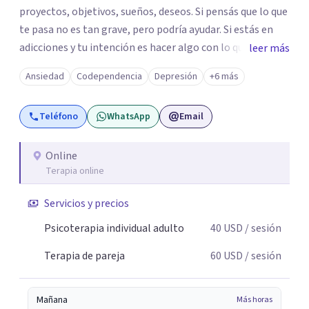
proyectos, objetivos, sueños, deseos. Si pensás que lo que
te pasa no es tan grave, pero podría ayudar. Si estás en
adicciones y tu intención es hacer algo con lo que te está
leer más
pasando. No dudes en comunicarte a fin de comenzar a
Ansiedad
Codependencia
Depresión
+6 más
resolver la situación que está generando esa angustia.
Teléfono
WhatsApp
Email
Online
Terapia online
Servicios y precios
Psicoterapia individual adulto
40
USD
/ sesión
Terapia de pareja
60
USD
/ sesión
Mañana
Más horas