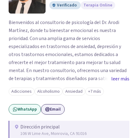
Verificado
Terapia Online
Bienvenidos al consultorio de psicología del Dr. Arodi
Martínez, donde tu bienestar emocional es nuestra
prioridad. Con una amplia gama de servicios
especializados en trastornos de ansiedad, depresión y
otros trastornos emocionales, estamos dedicados a
ofrecerte el mejor tratamiento para mejorar tu salud
mental. En nuestro consultorio, ofrecemos una variedad
de terapias y tratamientos diseñados para satisfacer tus
leer más
necesidades específicas: Terapia para Trastornos de
Adicciones
Alcoholismo
Ansiedad
+7 más
Ansiedad y Depresión: Somos expertos en el tratamiento
de la ansiedad y la depresión, utilizando enfoques
WhatsApp
Email
basados en evidencia para ayudarte a recuperar tu
bienestar emocional. Terapia Individual, de Pareja y
Familiar: Trabajamos contigo y tus seres queridos para
Dirección principal
106 W Lime Ave, Monrovia, CA 91016
fortalecer las relaciones y mejorar la dinámica familiar.