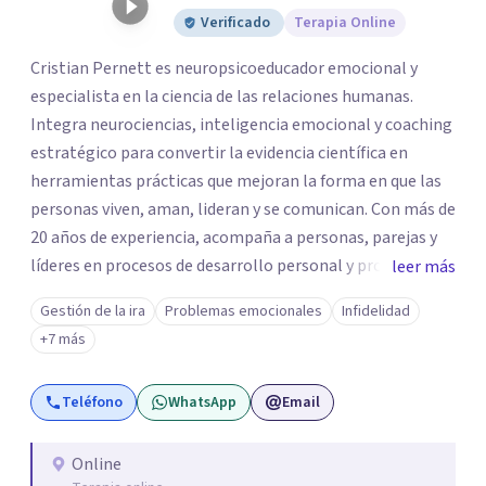
Verificado
Terapia Online
Cristian Pernett es neuropsicoeducador emocional y
especialista en la ciencia de las relaciones humanas.
Integra neurociencias, inteligencia emocional y coaching
estratégico para convertir la evidencia científica en
herramientas prácticas que mejoran la forma en que las
personas viven, aman, lideran y se comunican. Con más de
20 años de experiencia, acompaña a personas, parejas y
líderes en procesos de desarrollo personal y profesional.
leer más
Su trabajo se centra en la regulación emocional, las
Gestión de la ira
Problemas emocionales
Infidelidad
relaciones de pareja, la comunicación efectiva y el
+7 más
liderazgo consciente. Su metodología combina
psicología contemporánea, neurociencias y estrategias
Teléfono
WhatsApp
Email
de cambio basadas en evidencia para fortalecer la
autoestima, desarrollar habilidades socioemocionales y
promover cambios sostenibles. Como divulgador
Online