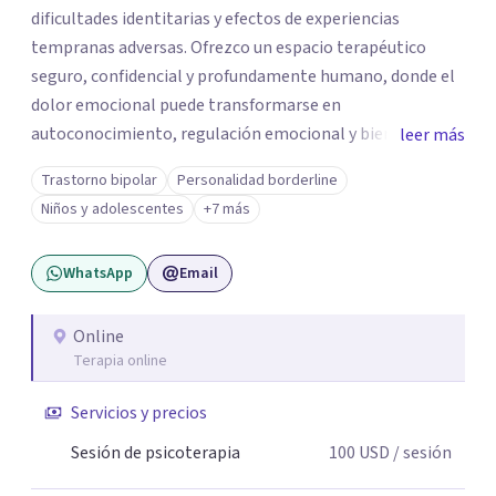
dificultades identitarias y efectos de experiencias
tempranas adversas. Ofrezco un espacio terapéutico
seguro, confidencial y profundamente humano, donde el
dolor emocional puede transformarse en
autoconocimiento, regulación emocional y bienestar.
leer más
Trabajo desde un enfoque integrativo que combina
Trastorno bipolar
Personalidad borderline
psicoanálisis, terapia somática y de trauma, psicología
Niños y adolescentes
+7 más
corporal, Mentalization Based Therapy (MBT),
hipnoterapia y respiración neurodinámica, integrando
WhatsApp
Email
actualmente la Psicología Analítica Junguiana. Mi
abordaje también incorpora perspectivas interculturales,
ecopsicología y el trabajo simbólico con el inconsciente,
Online
Terapia online
entendiendo que cada proceso terapéutico es único y
requiere una mirada personalizada.
Servicios y precios
Sesión de psicoterapia
100
USD
/ sesión