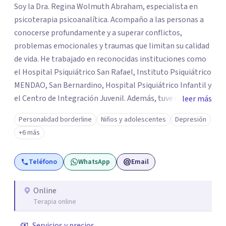
Soy la Dra. Regina Wolmuth Abraham, especialista en
psicoterapia psicoanalítica. Acompaño a las personas a
conocerse profundamente y a superar conflictos,
problemas emocionales y traumas que limitan su calidad
de vida. He trabajado en reconocidas instituciones como
el Hospital Psiquiátrico San Rafael, Instituto Psiquiátrico
MENDAO, San Bernardino, Hospital Psiquiátrico Infantil y
el Centro de Integración Juvenil. Además, tuve el
leer más
privilegio de colaborar en comunidades como Olivar del
Personalidad borderline
Niños y adolescentes
Depresión
Conde y Xochimilco, lo que me permitió conocer diversas
+6 más
realidades y necesidades.
Teléfono
WhatsApp
Email
Online
Terapia online
Servicios y precios