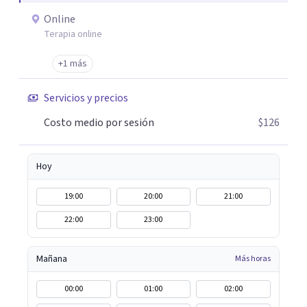
Evaluaciones Psicológicas y Terapias Especializadas:
Online
Terapia cognitivo-conductual Terapia de apoyo Terapia
Terapia online
psicodinámica Terapia enfocada en la solución Terapia de
exposición Terapia de juego para niños Tratamiento de
+1 más
Traumas y Trastornos de Estrés Postraumático:
Servicios y precios
Ofrecemos apoyo psicológico para ayudarte a superar
experiencias traumáticas y mejorar tu calidad de vida.
Costo medio por sesión
$126
Tratamiento de Adicciones.
Hoy
19:00
20:00
21:00
22:00
23:00
Mañana
Más horas
00:00
01:00
02:00