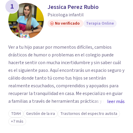
los profesionales que más se ajustan a tus
1
Jessica Perez Rubio
necesidades.
Psicologa infantil
Responder cuestionario
No verificado
Terapia Online
Ver a tu hijo pasar por momentos difíciles, cambios
drásticos de humor o problemas en el colegio puede
hacerte sentir con mucha incertidumbre y sin saber cuál
es el siguiente paso. Aquí encontrarás un espacio seguro y
cálido donde tanto tú como tus hijos se sentirán
realmente escuchados, comprendidos y apoyados para
recuperar la tranquilidad en casa. Me especializo en guiar
a familias a través de herramientas prácticas y dinámicas
leer más
adaptadas a la edad de cada menor, dejando de lado las
TDAH
Gestión de la ira
Trastornos del espectro autista
etiquetas y los tecnicismos. Mi forma de trabajar se
+7 más
centra en entender las emociones que hay detrás del
comportamiento, ayudándoles a desarrollar la confianza