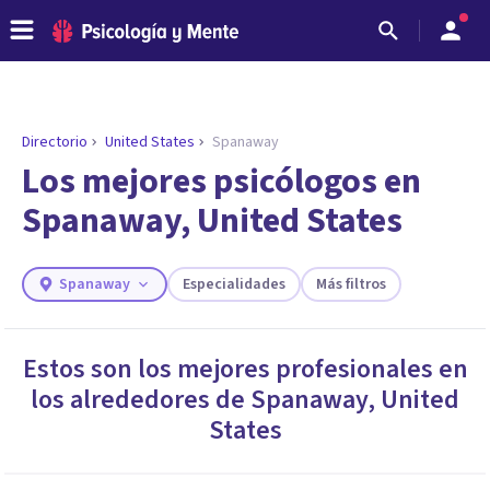
Directorio
United States
Spanaway
Los mejores psicólogos en
Spanaway, United States
Spanaway
Especialidades
Más filtros
Estos son los mejores profesionales en
los alrededores de
Spanaway
,
United
ENCONTRAR MI TERAPEUTA
¿Necesitas ayuda para encontrar el
States
psicólogo adecuado?
Responde a unas breves preguntas y te ofreceremos