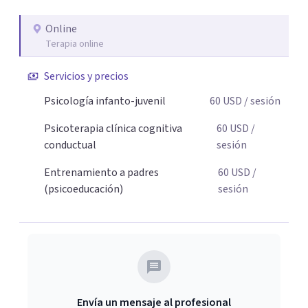
necesaria para superar sus retos y fortaleciendo la
Online
comunicación entre ustedes. Acompaño a niños y
Terapia online
adolescentes que están lidiando con la ansiedad, la
timidez, la rebeldía o dificultades escolares, así como a
Servicios y precios
padres que buscan orientación y pautas claras para
Psicología infanto-juvenil
60
USD
/ sesión
educar sin perder la paciencia ni el control. Si estás listo
para dar el primer paso hacia una convivencia familiar
Psicoterapia clínica cognitiva
60
USD
/
más armoniosa, agenda tu sesión y empecemos a
conductual
sesión
trabajar juntos.
Entrenamiento a padres
60
USD
/
(psicoeducación)
sesión
Envía un mensaje al profesional