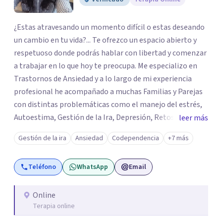
¿Estas atravesando un momento difícil o estas deseando
un cambio en tu vida?... Te ofrezco un espacio abierto y
respetuoso donde podrás hablar con libertad y comenzar
a trabajar en lo que hoy te preocupa. Me especializo en
Trastornos de Ansiedad y a lo largo de mi experiencia
profesional he acompañado a muchas Familias y Parejas
con distintas problemáticas como el manejo del estrés,
Autoestima, Gestión de la Ira, Depresión, Retos en la
leer más
Crianza, Codependencia, Celos, entre otros. Cuento con
Gestión de la ira
Ansiedad
Codependencia
+7 más
más de 12 años de experiencia en el área de la Salud
mental y he trabajado en distintos contextos clínicos con
Teléfono
WhatsApp
Email
niños, Adolescentes y Adultos
Online
Terapia online