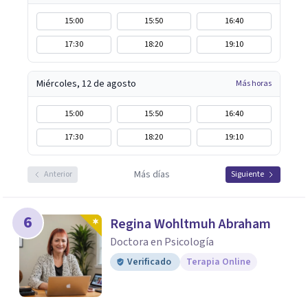
15:00
15:50
16:40
17:30
18:20
19:10
Miércoles, 12 de agosto
Más horas
15:00
15:50
16:40
17:30
18:20
19:10
Más días
Anterior
Siguiente
6
Regina Wohltmuh Abraham
Doctora en Psicología
Verificado
Terapia Online