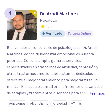
4
Dr. Arodi Martinez
Psicólogo
5
/ 5
Verificado
Terapia Online
Bienvenidos al consultorio de psicología del Dr. Arodi
Martínez, donde tu bienestar emocional es nuestra
prioridad. Con una amplia gama de servicios
especializados en trastornos de ansiedad, depresión y
otros trastornos emocionales, estamos dedicados a
ofrecerte el mejor tratamiento para mejorar tu salud
mental. En nuestro consultorio, ofrecemos una variedad
de terapias y tratamientos diseñados para satisfacer tus
leer más
necesidades específicas: Terapia para Trastornos de
Adicciones
Alcoholismo
Ansiedad
+7 más
Ansiedad y Depresión: Somos expertos en el tratamiento