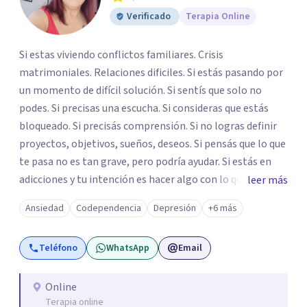
Verificado
Terapia Online
Si estas viviendo conflictos familiares. Crisis
matrimoniales. Relaciones dificiles. Si estás pasando por
un momento de difícil solución. Si sentís que solo no
podes. Si precisas una escucha. Si consideras que estás
bloqueado. Si precisás comprensión. Si no logras definir
proyectos, objetivos, sueños, deseos. Si pensás que lo que
te pasa no es tan grave, pero podría ayudar. Si estás en
adicciones y tu intención es hacer algo con lo que te está
leer más
pasando. No dudes en comunicarte a fin de comenzar a
Ansiedad
Codependencia
Depresión
+6 más
resolver la situación que está generando esa angustia.
Teléfono
WhatsApp
Email
Online
Terapia online