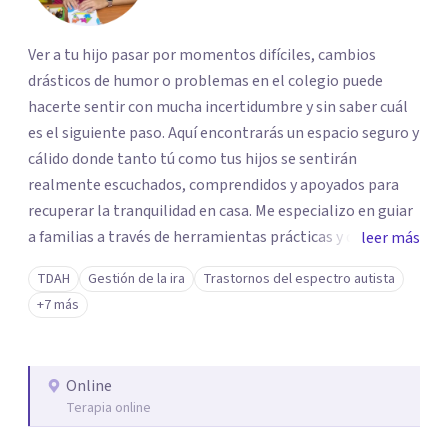
Ver a tu hijo pasar por momentos difíciles, cambios
drásticos de humor o problemas en el colegio puede
hacerte sentir con mucha incertidumbre y sin saber cuál
es el siguiente paso. Aquí encontrarás un espacio seguro y
cálido donde tanto tú como tus hijos se sentirán
realmente escuchados, comprendidos y apoyados para
recuperar la tranquilidad en casa. Me especializo en guiar
a familias a través de herramientas prácticas y dinámicas
leer más
adaptadas a la edad de cada menor, dejando de lado las
TDAH
Gestión de la ira
Trastornos del espectro autista
etiquetas y los tecnicismos. Mi forma de trabajar se
+7 más
centra en entender las emociones que hay detrás del
comportamiento, ayudándoles a desarrollar la confianza
necesaria para superar sus retos y fortaleciendo la
Online
comunicación entre ustedes. Acompaño a niños y
Terapia online
adolescentes que están lidiando con la ansiedad, la
timidez, la rebeldía o dificultades escolares, así como a