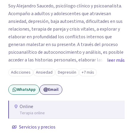
Soy Alejandro Saucedo, psicólogo clínico y psicoanalista.
Acompaño a adultos y adolescentes que atraviesan
ansiedad, depresión, baja autoestima, dificultades en sus
relaciones, terapia de pareja y crisis vitales, a explorar y
elaborar en profundidad los conflictos internos que
generan malestar en su presente. A través del proceso
psicoanalítico de autoconocimiento y análisis, es posible
acceder a las historias personales, elaborar las
leer más
experiencias del pasado y resignificarlas, liberando su
Adicciones
Ansiedad
Depresión
+7 más
influencia para construir un futuro con mayor libertad y
autenticidad. La terapia psicoanalítica crea un espacio de
WhatsApp
Email
verbalización libre y sin filtros. A través de esta
conversación abierta y del trabajo analítico conjunto, se
exploran las vivencias que aún condicionan el presente, se
Online
Terapia online
les otorga un nuevo sentido y se transforma su impacto
emocional. De esta forma, los pacientes logran mayor
Servicios y precios
claridad sobre sí mismos, reducen significativamente su