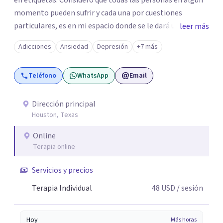
en etiquetas. Considero que todas las personas en algún
momento pueden sufrir y cada una por cuestiones
particulares, es en mi espacio donde se le dará un lugar a
leer más
esas cuestiones singulares de cada uno, para luego
Adicciones
Ansiedad
Depresión
+7 más
generar cambios. Soy una persona en constante
formación, actualmente curso seminarios, una
Teléfono
WhatsApp
Email
especialización en psicoanálisis y también investigo.
Siempre en la búsqueda de ser un mejor profesional.
Dirección principal
Houston, Texas
Online
Terapia online
Servicios y precios
Terapia Individual
48
USD
/ sesión
Hoy
Más horas