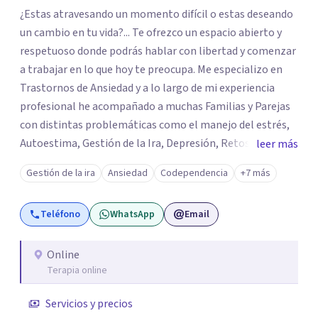
¿Estas atravesando un momento difícil o estas deseando
un cambio en tu vida?... Te ofrezco un espacio abierto y
respetuoso donde podrás hablar con libertad y comenzar
a trabajar en lo que hoy te preocupa. Me especializo en
Trastornos de Ansiedad y a lo largo de mi experiencia
profesional he acompañado a muchas Familias y Parejas
con distintas problemáticas como el manejo del estrés,
Autoestima, Gestión de la Ira, Depresión, Retos en la
leer más
Crianza, Codependencia, Celos, entre otros. Cuento con
Gestión de la ira
Ansiedad
Codependencia
+7 más
más de 12 años de experiencia en el área de la Salud
mental y he trabajado en distintos contextos clínicos con
Teléfono
WhatsApp
Email
niños, Adolescentes y Adultos
Online
Terapia online
Servicios y precios