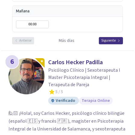
fundamental para la transformación personal y para
construir una vida más auténtica y significativa.
Mañana
00:00
Más días
Anterior
Siguiente
6
Carlos Hecker Padilla
Psicólogo Clínico | Sexoterapeuta I
Master Psicoterapia Integral |
Terapeuta de Pareja
5
/ 5
Verificado
Terapia Online
🙋🏻 ¡Hola!, soy Carlos Hecker, psicólogo clínico bilingüe
(español 🇪🇸 y francés 🇫🇷 ), magister en Psicoterapia
Integral de la Universidad de Salamanca, y sexoterapeuta