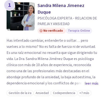
1
Sandra Milena Jimenez
Duque
PSICÓLOGA EXPERTA - RELACION DE
PAREJA Y ANSIEDAD
No verificado
Terapia Online
Has intentado cambiar, entenderte o soltar… pero
vuelves a lo mismo? No es falta de fuerza ni de voluntad.
Es una raíz emocional no resuelta que sigue dirigiendo tu
vida. La Dra. Sandra Milena Jiménez Duque es psicóloga
clínica con más de 10 años de experiencia, reconocida
como una de las profesionales más destacadas en el
abordaje profundo de la ansiedad, la baja autoestima, la
dependencia emocional y los conflictos de pareja. Ha
leer más
trabajado con pacientes en diferentes países,
Gestión de la ira
Ansiedad
Codependencia
+7 más
acompañando procesos complejos. Su enfoque
terapéutico se diferencia por una premisa clara: no