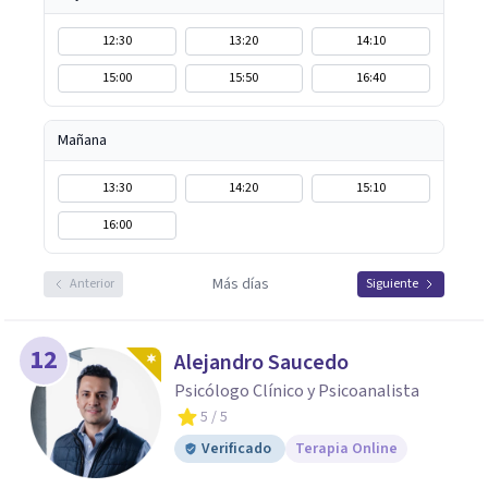
12:30
13:20
14:10
15:00
15:50
16:40
Mañana
13:30
14:20
15:10
16:00
Más días
Anterior
Siguiente
12
Alejandro Saucedo
Psicólogo Clínico y Psicoanalista
5
/ 5
Verificado
Terapia Online