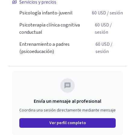
Servicios y precios
padres que buscan orientación y pautas claras para
Psicología infanto-juvenil
60
USD
/ sesión
educar sin perder la paciencia ni el control. Si estás listo
para dar el primer paso hacia una convivencia familiar
Psicoterapia clínica cognitiva
60
USD
/
más armoniosa, agenda tu sesión y empecemos a
conductual
sesión
trabajar juntos.
Entrenamiento a padres
60
USD
/
(psicoeducación)
sesión
Envía un mensaje al profesional
Coordina una sesión directamente mediante mensaje
Ver perfil completo