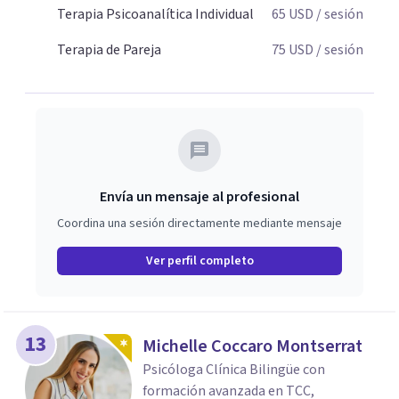
sufrimiento y alcanzan cambios profundos y duraderos en
Terapia Psicoanalítica Individual
65
USD
/ sesión
su vida y relaciones personales.
Terapia de Pareja
75
USD
/ sesión
Envía un mensaje al profesional
Coordina una sesión directamente mediante mensaje
Ver perfil completo
13
Michelle Coccaro Montserrat
Psicóloga Clínica Bilingüe con
formación avanzada en TCC,