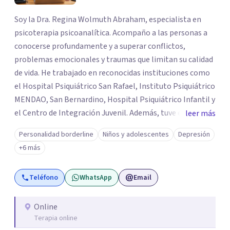
Soy la Dra. Regina Wolmuth Abraham, especialista en
psicoterapia psicoanalítica. Acompaño a las personas a
conocerse profundamente y a superar conflictos,
problemas emocionales y traumas que limitan su calidad
de vida. He trabajado en reconocidas instituciones como
el Hospital Psiquiátrico San Rafael, Instituto Psiquiátrico
MENDAO, San Bernardino, Hospital Psiquiátrico Infantil y
el Centro de Integración Juvenil. Además, tuve el
leer más
privilegio de colaborar en comunidades como Olivar del
Personalidad borderline
Niños y adolescentes
Depresión
Conde y Xochimilco, lo que me permitió conocer diversas
+6 más
realidades y necesidades.
Teléfono
WhatsApp
Email
Online
Terapia online