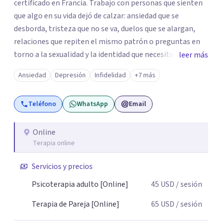
certificado en Francia. Trabajo con personas que sienten
que algo en su vida dejó de calzar: ansiedad que se
desborda, tristeza que no se va, duelos que se alargan,
relaciones que repiten el mismo patrón o preguntas en
torno a la sexualidad y la identidad que necesitan un
leer más
espacio seguro para ser habladas. Mi orientación teórica
Ansiedad
Depresión
Infidelidad
+7 más
integra una mirada Humanista-Relacional con Terapia
Breve, donde el modo en que te vinculas ocupa un lugar
Teléfono
WhatsApp
Email
central: cómo te relacionas contigo, con las demás
personas y con tu entorno. Además de mi formación en
psicoterapia, cuento con especialización en sexoterapia,
Online
Terapia online
por lo que también acompaño temas de salud sexual,
terapia de pareja, diversidad sexual y de género,
Servicios y precios
dificultades en el deseo, intimidad, orientación o
identidad. Busco que el espacio terapéutico sea un lugar
Psicoterapia adulto [Online]
45
USD
/ sesión
donde puedas hablar de estos temas sin juicios, con
Terapia de Pareja [Online]
65
USD
/ sesión
respeto y libertad. Trabajo con objetivos claros y