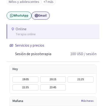
Niños y adolescentes
+7 más
corporal, Mentalization Based Therapy (MBT),
hipnoterapia y respiración neurodinámica, integrando
WhatsApp
Email
actualmente la Psicología Analítica Junguiana. Mi
abordaje también incorpora perspectivas interculturales,
ecopsicología y el trabajo simbólico con el inconsciente,
Online
Terapia online
entendiendo que cada proceso terapéutico es único y
requiere una mirada personalizada.
Servicios y precios
Sesión de psicoterapia
100
USD
/ sesión
Hoy
19:05
20:15
21:25
22:35
23:45
Mañana
Más horas