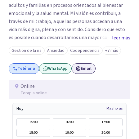
adultos y familias en procesos orientados al bienestar
emocional y la salud mental. Mi visión es contribuir, a
través de mi trabajo, a que las personas accedan a una
vida más digna, plena y con sentido. Considero que esto
es posible cuando desarrollamos una mayor conciencia
leer más
de nuestro mundo interior y de la manera en que nuestras
Gestión de la ira
Ansiedad
Codependencia
+7 más
experiencias influyen en nuestra forma de sentir, pensar y
relacionarnos. Mi misión es ofrecer un espacio de
Teléfono
WhatsApp
Email
acompañamiento en salud mental basado en la
comprensión, la compasión y el respeto por el ritmo de
cada persona. Integro conocimientos y herramientas de
Online
Terapia online
la psicología con un enfoque informado en trauma para
ayudar a mis clientes a comprender sus conflictos
Hoy
Más horas
internos, fortalecer sus recursos personales, desarrollar
nuevas estrategias de afrontamiento y avanzar con
15:00
16:00
17:00
mayor claridad, resiliencia y bienestar. Creo
18:00
19:00
20:00
profundamente en la autoconciencia como un camino