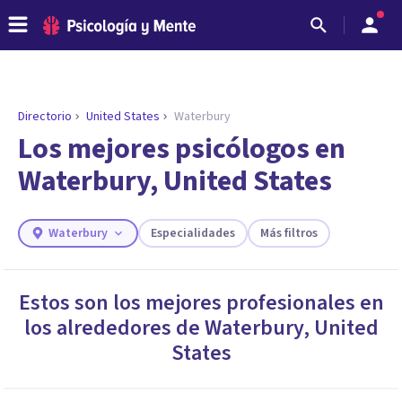
Directorio
United States
Waterbury
ENCONTRAR MI TERAPEUTA
¿Necesitas ayuda para encontrar el
Los mejores psicólogos en
psicólogo adecuado?
Waterbury, United States
Responde a unas breves preguntas y te ofreceremos
los profesionales que más se ajustan a tus
necesidades.
Waterbury
Especialidades
Más filtros
Responder cuestionario
Estos son los mejores profesionales en
los alrededores de
Waterbury
,
United
States