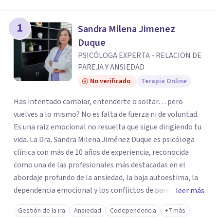
los profesionales que más se ajustan a tus
necesidades.
1
Sandra Milena Jimenez
Responder cuestionario
Duque
PSICÓLOGA EXPERTA - RELACION DE
PAREJA Y ANSIEDAD
No verificado
Terapia Online
Has intentado cambiar, entenderte o soltar… pero
vuelves a lo mismo? No es falta de fuerza ni de voluntad.
Es una raíz emocional no resuelta que sigue dirigiendo tu
vida. La Dra. Sandra Milena Jiménez Duque es psicóloga
clínica con más de 10 años de experiencia, reconocida
como una de las profesionales más destacadas en el
abordaje profundo de la ansiedad, la baja autoestima, la
dependencia emocional y los conflictos de pareja. Ha
leer más
trabajado con pacientes en diferentes países,
Gestión de la ira
Ansiedad
Codependencia
+7 más
acompañando procesos complejos. Su enfoque