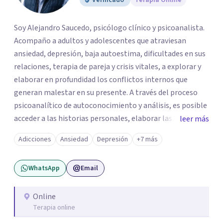
Verificado
Terapia Online
Soy Alejandro Saucedo, psicólogo clínico y psicoanalista.
Acompaño a adultos y adolescentes que atraviesan
ansiedad, depresión, baja autoestima, dificultades en sus
relaciones, terapia de pareja y crisis vitales, a explorar y
elaborar en profundidad los conflictos internos que
generan malestar en su presente. A través del proceso
psicoanalítico de autoconocimiento y análisis, es posible
acceder a las historias personales, elaborar las
leer más
experiencias del pasado y resignificarlas, liberando su
Adicciones
Ansiedad
Depresión
+7 más
influencia para construir un futuro con mayor libertad y
autenticidad. La terapia psicoanalítica crea un espacio de
WhatsApp
Email
verbalización libre y sin filtros. A través de esta
conversación abierta y del trabajo analítico conjunto, se
exploran las vivencias que aún condicionan el presente, se
Online
Terapia online
les otorga un nuevo sentido y se transforma su impacto
emocional. De esta forma, los pacientes logran mayor