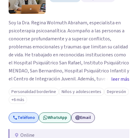
Soy la Dra. Regina Wolmuth Abraham, especialista en
psicoterapia psicoanalítica. Acompaño a las personas a
conocerse profundamente y a superar conflictos,
problemas emocionales y traumas que limitan su calidad
de vida. He trabajado en reconocidas instituciones como
el Hospital Psiquiátrico San Rafael, Instituto Psiquiátrico
MENDAO, San Bernardino, Hospital Psiquiátrico Infantil y
el Centro de Integración Juvenil. Además, tuve el
leer más
privilegio de colaborar en comunidades como Olivar del
Personalidad borderline
Niños y adolescentes
Depresión
Conde y Xochimilco, lo que me permitió conocer diversas
+6 más
realidades y necesidades.
Teléfono
WhatsApp
Email
Online