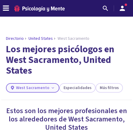
Directorio
United States
West Sacramento
Los mejores psicólogos en
West Sacramento, United
States
West Sacramento
Especialidades
Más filtros
ENCONTRAR MI TERAPEUTA
Estos son los mejores profesionales en
¿Necesitas ayuda para encontrar el
los alrededores de
West Sacramento
,
psicólogo adecuado?
United States
Responde a unas breves preguntas y te ofreceremos