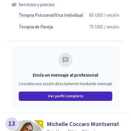
Servicios y precios
claridad sobre sí mismos, reducen significativamente su
sufrimiento y alcanzan cambios profundos y duraderos en
Terapia Psicoanalítica Individual
65
USD
/ sesión
su vida y relaciones personales.
Terapia de Pareja
75
USD
/ sesión
Envía un mensaje al profesional
Coordina una sesión directamente mediante mensaje
Ver perfil completo
13
Michelle Coccaro Montserrat