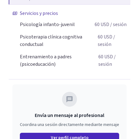
adolescentes que están lidiando con la ansiedad, la
timidez, la rebeldía o dificultades escolares, así como a
Servicios y precios
padres que buscan orientación y pautas claras para
Psicología infanto-juvenil
60
USD
/ sesión
educar sin perder la paciencia ni el control. Si estás listo
para dar el primer paso hacia una convivencia familiar
Psicoterapia clínica cognitiva
60
USD
/
más armoniosa, agenda tu sesión y empecemos a
conductual
sesión
trabajar juntos.
Entrenamiento a padres
60
USD
/
(psicoeducación)
sesión
Envía un mensaje al profesional
Coordina una sesión directamente mediante mensaje
Ver perfil completo