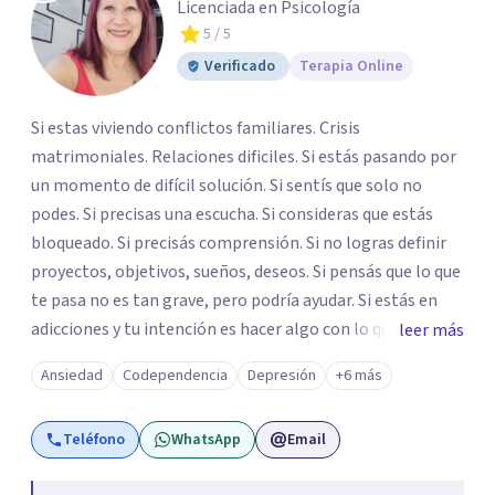
Licenciada en Psicología
5
/ 5
Verificado
Terapia Online
Si estas viviendo conflictos familiares. Crisis
matrimoniales. Relaciones dificiles. Si estás pasando por
un momento de difícil solución. Si sentís que solo no
podes. Si precisas una escucha. Si consideras que estás
bloqueado. Si precisás comprensión. Si no logras definir
proyectos, objetivos, sueños, deseos. Si pensás que lo que
te pasa no es tan grave, pero podría ayudar. Si estás en
adicciones y tu intención es hacer algo con lo que te está
leer más
pasando. No dudes en comunicarte a fin de comenzar a
Ansiedad
Codependencia
Depresión
+6 más
resolver la situación que está generando esa angustia.
Teléfono
WhatsApp
Email