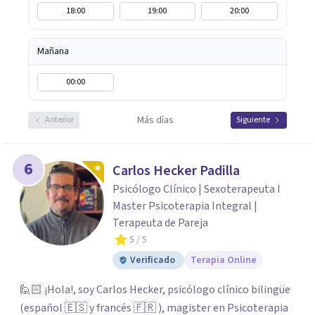
18:00
19:00
20:00
profundamente en la autoconciencia como un camino
fundamental para la transformación personal y para
construir una vida más auténtica y significativa.
Mañana
00:00
Más días
Anterior
Siguiente
6
Carlos Hecker Padilla
Psicólogo Clínico | Sexoterapeuta I
Master Psicoterapia Integral |
Terapeuta de Pareja
5
/ 5
Verificado
Terapia Online
🙋🏻 ¡Hola!, soy Carlos Hecker, psicólogo clínico bilingüe
(español 🇪🇸 y francés 🇫🇷 ), magister en Psicoterapia