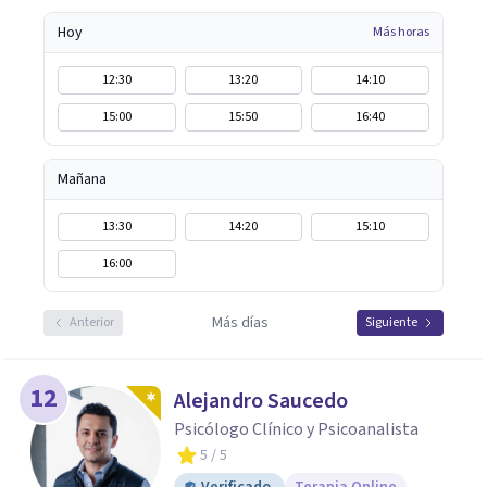
Hoy
Más horas
12:30
13:20
14:10
15:00
15:50
16:40
Mañana
13:30
14:20
15:10
16:00
Más días
Anterior
Siguiente
12
Alejandro Saucedo
Psicólogo Clínico y Psicoanalista
5
/ 5