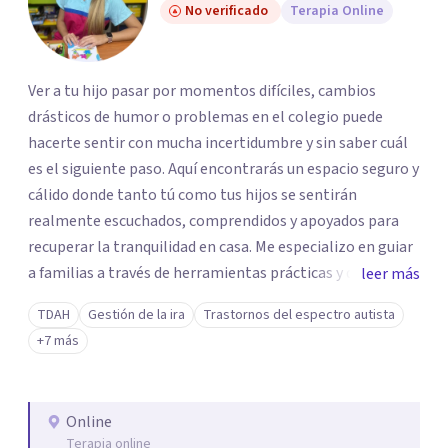
No verificado
Terapia Online
Ver a tu hijo pasar por momentos difíciles, cambios
drásticos de humor o problemas en el colegio puede
hacerte sentir con mucha incertidumbre y sin saber cuál
es el siguiente paso. Aquí encontrarás un espacio seguro y
cálido donde tanto tú como tus hijos se sentirán
realmente escuchados, comprendidos y apoyados para
recuperar la tranquilidad en casa. Me especializo en guiar
a familias a través de herramientas prácticas y dinámicas
leer más
adaptadas a la edad de cada menor, dejando de lado las
TDAH
Gestión de la ira
Trastornos del espectro autista
etiquetas y los tecnicismos. Mi forma de trabajar se
+7 más
centra en entender las emociones que hay detrás del
comportamiento, ayudándoles a desarrollar la confianza
necesaria para superar sus retos y fortaleciendo la
Online
comunicación entre ustedes. Acompaño a niños y
Terapia online