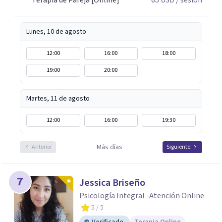
Terapia de Pareja [Online]
65
USD
/ sesión
respeto y libertad. Trabajo con objetivos claros y
realistas, sin fórmulas rígidas: combinamos profundidad
emocional con una mirada práctica sobre tu vida diaria.
Lunes, 10 de agosto
12:00
16:00
18:00
19:00
20:00
Martes, 11 de agosto
12:00
16:00
19:30
Más días
Anterior
Siguiente
7
Jessica Briseño
Psicología Integral -Atención Online
5
/ 5