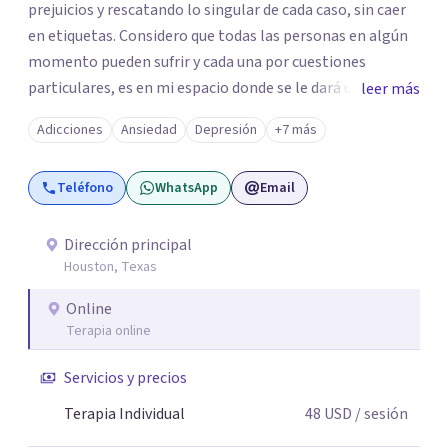
prejuicios y rescatando lo singular de cada caso, sin caer
en etiquetas. Considero que todas las personas en algún
momento pueden sufrir y cada una por cuestiones
particulares, es en mi espacio donde se le dará un lugar a
leer más
esas cuestiones singulares de cada uno, para luego
Adicciones
Ansiedad
Depresión
+7 más
generar cambios. Soy una persona en constante
formación, actualmente curso seminarios, una
Teléfono
WhatsApp
Email
especialización en psicoanálisis y también investigo.
Siempre en la búsqueda de ser un mejor profesional.
Dirección principal
Houston, Texas
Online
Terapia online
Servicios y precios
Terapia Individual
48
USD
/ sesión