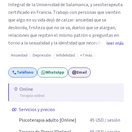
Integral de la Universidad de Salamanca, y sexoterapeuta
certificado en Francia. Trabajo con personas que sienten
que algo en su vida dejó de calzar: ansiedad que se
desborda, tristeza que no se va, duelos que se alargan,
relaciones que repiten el mismo patrón o preguntas en
torno a la sexualidad y la identidad que necesitan un
leer más
espacio seguro para ser habladas. Mi orientación teórica
Ansiedad
Depresión
Infidelidad
+7 más
integra una mirada Humanista-Relacional con Terapia
Breve, donde el modo en que te vinculas ocupa un lugar
Teléfono
WhatsApp
Email
central: cómo te relacionas contigo, con las demás
personas y con tu entorno. Además de mi formación en
psicoterapia, cuento con especialización en sexoterapia,
Online
Terapia online
por lo que también acompaño temas de salud sexual,
terapia de pareja, diversidad sexual y de género,
Servicios y precios
dificultades en el deseo, intimidad, orientación o
identidad. Busco que el espacio terapéutico sea un lugar
Psicoterapia adulto [Online]
45
USD
/ sesión
donde puedas hablar de estos temas sin juicios, con