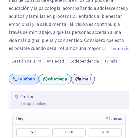
más de 20 años de experiencia en los campos de la
educación y la psicología, acompañando a adolescentes y
adultos y familias en procesos orientados al bienestar
emocional y la salud mental. Mi visión es contribuir, a
través de mi trabajo, a que las personas accedan a una
vida más digna, plena y con sentido. Considero que esto
es posible cuando desarrollamos una mayor conciencia
leer más
de nuestro mundo interior y de la manera en que nuestras
Gestión de la ira
Ansiedad
Codependencia
+7 más
experiencias influyen en nuestra forma de sentir, pensar y
relacionarnos. Mi misión es ofrecer un espacio de
Teléfono
WhatsApp
Email
acompañamiento en salud mental basado en la
comprensión, la compasión y el respeto por el ritmo de
cada persona. Integro conocimientos y herramientas de
Online
Terapia online
la psicología con un enfoque informado en trauma para
ayudar a mis clientes a comprender sus conflictos
Hoy
Más horas
internos, fortalecer sus recursos personales, desarrollar
nuevas estrategias de afrontamiento y avanzar con
15:00
16:00
17:00
mayor claridad, resiliencia y bienestar. Creo