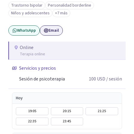
Trabajo desde un enfoque integrativo que combina
Trastorno bipolar
Personalidad borderline
psicoanálisis, terapia somática y de trauma, psicología
Niños y adolescentes
+7 más
corporal, Mentalization Based Therapy (MBT),
hipnoterapia y respiración neurodinámica, integrando
WhatsApp
Email
actualmente la Psicología Analítica Junguiana. Mi
abordaje también incorpora perspectivas interculturales,
ecopsicología y el trabajo simbólico con el inconsciente,
Online
Terapia online
entendiendo que cada proceso terapéutico es único y
requiere una mirada personalizada.
Servicios y precios
Sesión de psicoterapia
100
USD
/ sesión
Hoy
19:05
20:15
21:25
22:35
23:45