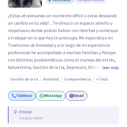
Verificado
Terapia Online
¿Estas atravesando un momento difícil o estas deseando
un cambio en tu vida?... Te ofrezco un espacio abierto y
respetuoso donde podrás hablar con libertad y comenzar
a trabajar en lo que hoy te preocupa. Me especializo en
Trastornos de Ansiedad y a lo largo de mi experiencia
profesional he acompañado a muchas Familias y Parejas
con distintas problemáticas como el manejo del estrés,
Autoestima, Gestión de la Ira, Depresión, Retos en la
leer más
Crianza, Codependencia, Celos, entre otros. Cuento con
Gestión de la ira
Ansiedad
Codependencia
+7 más
más de 12 años de experiencia en el área de la Salud
mental y he trabajado en distintos contextos clínicos con
Teléfono
WhatsApp
Email
niños, Adolescentes y Adultos
Online
Terapia online