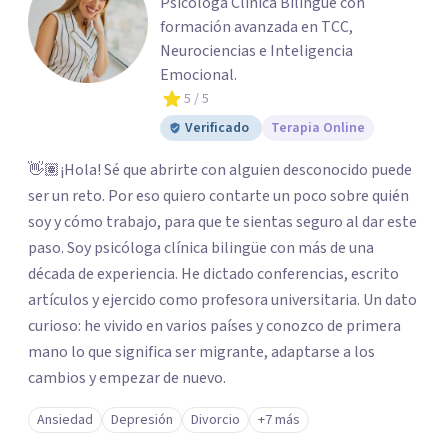
Psicóloga Clínica Bilingüe con
formación avanzada en TCC,
Neurociencias e Inteligencia
Emocional.
5
/ 5
Verificado
Terapia Online
👋🏽¡Hola! Sé que abrirte con alguien desconocido puede
ser un reto. Por eso quiero contarte un poco sobre quién
soy y cómo trabajo, para que te sientas seguro al dar este
paso. Soy psicóloga clínica bilingüe con más de una
década de experiencia. He dictado conferencias, escrito
artículos y ejercido como profesora universitaria. Un dato
curioso: he vivido en varios países y conozco de primera
mano lo que significa ser migrante, adaptarse a los
cambios y empezar de nuevo.
Ansiedad
Depresión
Divorcio
+7 más