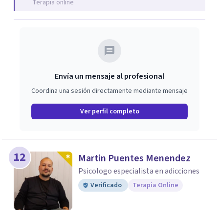
Terapia online
o familiares. Esta experiencia me permite brindarte un
enfoque integral, adaptado a tus necesidades, que va más
allá de aliviar los síntomas y busca comprender el origen
más profundo de tu malestar.
Envía un mensaje al profesional
Coordina una sesión directamente mediante mensaje
Ver perfil completo
12
Martin Puentes Menendez
Psicologo especialista en adicciones
Verificado
Terapia Online