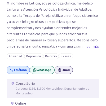
Mi nombre es Leticia, soy psicóloga clínica, me dedico
tanto a la Atención Psicológica Individual de Adultos,
como a la Terapia de Pareja, utilizo un enfoque sistémico
y a su vez integro otras perspectivas que se
complementan y nos ayudan a entender mejor las
diferentes temáticas para que puedas afrontar tus
problemas de manera exitosa y superarlos. Me considero
un persona tranquila, empatica y con una gran capacidad
leer más
analítica. Disfruto ayudando a las personas brindándoles
Ansiedad
Depresión
Divorcio
+7 más
un espacio único donde ser escuchadas sin prejuicios. Me
formé en la Universidad Católica del Uruguay y me
Teléfono
WhatsApp
Email
especialicé en el Instituto Sistémico de Buenos Aires,
Argentina en Terapia de Parejas. Creo firmemente en la
formación continua por lo que estoy siempre buscando
Consultorio
Corcega 2196, 11500 Montevideo, Departamento de
formas de profundizar mis conocimientos.
Montevideo
Online