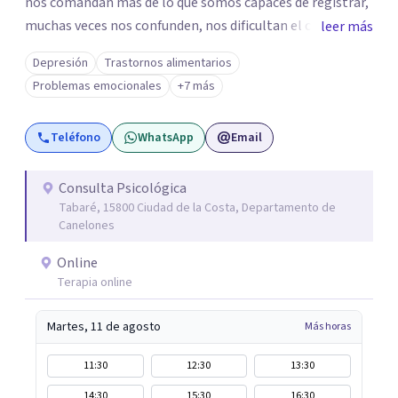
nos comandan más de lo que somos capaces de registrar,
muchas veces nos confunden, nos dificultan el camino, la
leer más
toma de decisiones, el devenir diario. Cuando nos resultan
Depresión
Trastornos alimentarios
avasallantes, es allí donde nuestra psiquis puede
Problemas emocionales
+7 más
desbordar y manifestar síntomas que hasta el momento
no interferían con nuestra vida cotidiana, pero, no
Teléfono
WhatsApp
Email
obstante, estaban gestándose en nuestro interior. No
esperes a que tu cuerpo hable enfermándose. . Gestionar
las emociones es salud mental y cuidar tu mente es tan
Consulta Psicológica
Tabaré, 15800 Ciudad de la Costa, Departamento de
importante como cuidar tu cuerpo.
Canelones
Online
Terapia online
Martes, 11 de agosto
Más horas
11:30
12:30
13:30
14:30
15:30
16:30