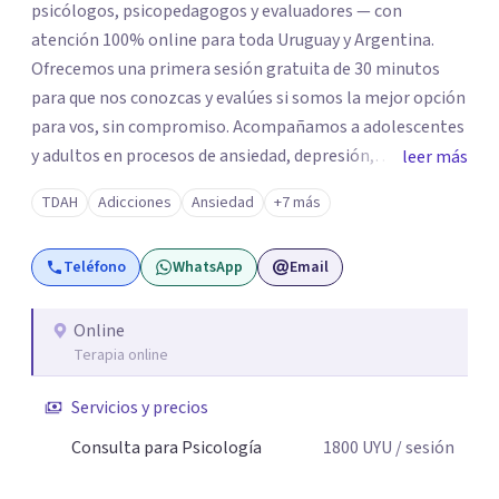
psicólogos, psicopedagogos y evaluadores — con
atención 100% online para toda Uruguay y Argentina.
Ofrecemos una primera sesión gratuita de 30 minutos
para que nos conozcas y evalúes si somos la mejor opción
para vos, sin compromiso. Acompañamos a adolescentes
y adultos en procesos de ansiedad, depresión,
leer más
autoestima, duelo, crianza, conflictos de pareja y
TDAH
Adicciones
Ansiedad
+7 más
regulación emocional, adaptando cada proceso a las
necesidades particulares de quien consulta y no a la
Teléfono
WhatsApp
Email
inversa.
Online
Terapia online
Servicios y precios
Consulta para Psicología
1800
UYU
/ sesión