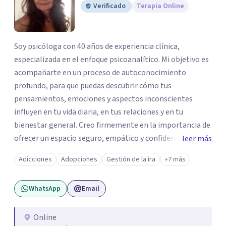
Verificado
Terapia Online
Soy psicóloga con 40 años de experiencia clínica,
especializada en el enfoque psicoanalítico. Mi objetivo es
acompañarte en un proceso de autoconocimiento
profundo, para que puedas descubrir cómo tus
pensamientos, emociones y aspectos inconscientes
influyen en tu vida diaria, en tus relaciones y en tu
bienestar general. Creo firmemente en la importancia de
ofrecer un espacio seguro, empático y confidencial, donde
leer más
puedas expresarte sin miedo ni juicios, y explorar aquellas
Adicciones
Adopciones
Gestión de la ira
+7 más
experiencias o sentimientos que muchas veces resultan
difíciles de poner en palabras. A lo largo de mi trayectoria
WhatsApp
Email
me he formado y trabajado en clínica psicosomática,
psicopedagogía, trastornos emocionales, adicciones,
vínculos dependientes y conflictos individuales, de pareja
Online