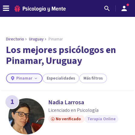
Directorio
Uruguay
Pinamar
ENCONTRAR MI TERAPEUTA
¿Necesitas ayuda para encontrar el
Los mejores psicólogos en
psicólogo adecuado?
Pinamar, Uruguay
Responde a unas breves preguntas y te ofreceremos
los profesionales que más se ajustan a tus
necesidades.
Pinamar
Especialidades
Más filtros
Responder cuestionario
1
Nadia Larrosa
Licenciado en Psicología
No verificado
Terapia Online