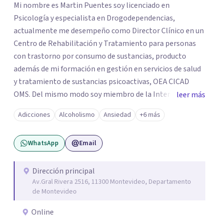
Mi nombre es Martin Puentes soy licenciado en
Psicología y especialista en Drogodependencias,
actualmente me desempeño como Director Clínico en un
Centro de Rehabilitación y Tratamiento para personas
con trastorno por consumo de sustancias, producto
además de mi formación en gestión en servicios de salud
y tratamiento de sustancias psicoactivas, OEA CICAD
OMS. Del mismo modo soy miembro de la International
leer más
Society of sustance use professional (ISSUP) *Licenciado
Adicciones
Alcoholismo
Ansiedad
+6 más
en Psicólogia *Diploma en gestión de servicios de salud
*Posgraduado especialista en Drogodependencias
WhatsApp
Email
*Diploma en gestión de Proyectos *Diploma en terapia
cognitivo conductual *Operador psicosocial especialista
en adicciones *Currículum universal de tratamiento de
Dirección principal
Av.Gral Rivera 2516, 11300 Montevideo, Departamento
adición OEA , CICAD, UNAM.
de Montevideo
Online