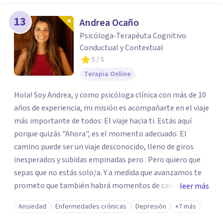
13
Andrea Ocaño
Psicóloga-Terapéuta Cognitivo
Conductual y Contextual
5
/ 5
Terapia Online
Hola! Soy Andrea, y como psicóloga clínica con más de 10
años de experiencia, mi misión es acompañarte en el viaje
más importante de todos: El viaje hacia ti. Estás aquí
porque quizás "Ahora", es el momento adecuado. El
camino puede ser un viaje desconocido, lleno de giros
inesperados y subidas empinadas pero . Pero quiero que
sepas que no estás solo/a. Y a medida que avanzamos te
prometo que también habrá momentos de calma, de
leer más
alegría y de liberación, momentos que te recordarán por
Ansiedad
Enfermedades crónicas
Depresión
+7 más
qué vale la pena seguir en este viaje... Porque, en última