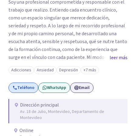
Soy una profesional comprometida y responsable con el
trabajo que realizo. Entiendo cada encuentro clínico,
como un espacio singular que merece dedicación,
seriedad y respeto. A lo largo de mi recorrido profesional
y de mi propio camino personal, he desarrollado una
escucha atenta, sensible y respetuosa, qué se nutre tanto
de la formación continua, como de la experiencia que
surge en el vínculo con cada paciente. Mi modo de
leer más
acompañar se fundamenta en la empatía, la presencia y
Adicciones
Ansiedad
Depresión
+7 más
el respeto por los tiempos subjetivos, reconociendo que
cada proceso es único y requiere ser alojado sin apuros ni
Teléfono
WhatsApp
Email
exigencias externas. Concibo el espacio terapéutico
como un lugar de confianza y cuidado, donde la palabra
puede ser desplegada, favoreciendo así, un proceso
Dirección principal
Av. 18 de Julio, Montevideo, Departamento de
sostenido, orientado al bienestar psíquico y al desarrollo
Montevideo
personal.
Online