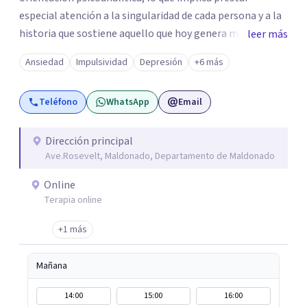
especial atención a la singularidad de cada persona y a la
historia que sostiene aquello que hoy genera malestar. Se
leer más
trata de comprender la lógica de nuestro malestar y abrir
Ansiedad
Impulsividad
Depresión
+6 más
posibilidades diferentes para la vida de cada sujeto. Si
sentís que es un buen momento para comenzar un
Teléfono
WhatsApp
Email
espacio terapéutico, podés escribirme para coordinar una
primera consulta. Respondo los mensajes a la brevedad.
Dirección principal
Ave.Rosevelt, Maldonado, Departamento de Maldonado
Online
Terapia online
+1 más
Mañana
14:00
15:00
16:00