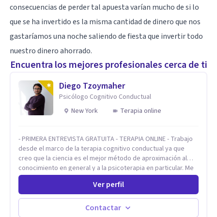
consecuencias de perder tal apuesta varían mucho de si lo
que se ha invertido es la misma cantidad de dinero que nos
gastaríamos una noche saliendo de fiesta que invertir todo
nuestro dinero ahorrado.
Encuentra los mejores profesionales cerca de ti
Diego Tzoymaher
Psicólogo Cognitivo Conductual
New York
Terapia online
- PRIMERA ENTREVISTA GRATUITA - TERAPIA ONLINE - Trabajo
desde el marco de la terapia cognitivo conductual ya que
creo que la ciencia es el mejor método de aproximación al
conocimiento en general y a la psicoterapia en particular. Me
interesan los procesos de cambio conductual por los que una
Ver perfil
persona pueda alcanzar sus objetivos, transitando,
aceptando y modificando sus patrones cognitivos y
emocionales. Abordo patologías específicas como trastornos
Contactar
de ansiedad y del ánimo, y también crisis vitales y procesos