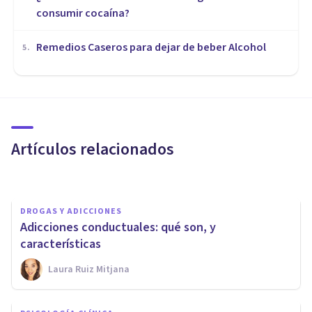
consumir cocaína?
Remedios Caseros para dejar de beber Alcohol
5
.
DROGAS Y ADICCIONES
Adicción a las nuevas
tecnologías: síntomas, causas
y tratamiento
Artículos relacionados
Andrés Carrillo
DROGAS Y ADICCIONES
Adicciones conductuales: qué son, y
características
Laura Ruiz Mitjana
DROGAS Y ADICCIONES
La adicción al videojuego en