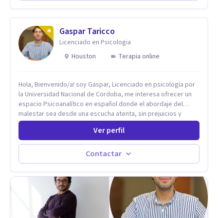
de crecimiento personal.
Gaspar Taricco
Licenciado en Psicologia
Houston
Terapia online
Hola, Bienvenido/a! soy Gaspar, Licenciado en psicología por
la Universidad Nacional de Cordoba, me interesa ofrecer un
espacio Psicoanalítico en español donde el abordaje del
malestar sea desde una escucha atenta, sin prejuicios y
rescatando lo singular de cada caso, sin caer en etiquetas.
Ver perfil
Considero que todas las personas en algún momento pueden
sufrir y cada una por cuestiones particulares, es en mi
espacio donde se le dará un lugar a esas cuestiones
Contactar
singulares de cada uno, para luego generar cambios. Soy una
persona en constante formación, actualmente curso
seminarios, una especialización en psicoanálisis y también
investigo. Siempre en la búsqueda de ser un mejor
profesional.