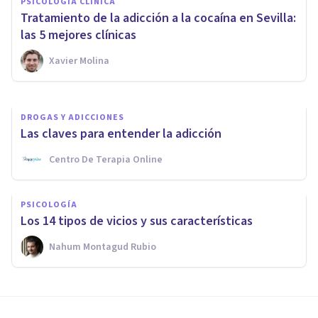
PSICOLOGÍA CLÍNICA
los adolescentes: qué es y qué
Tratamiento de la adicción a la cocaína en Sevilla:
hacer
las 5 mejores clínicas
Xavier Molina
Instituto De Psicología Psicode
DROGAS Y ADICCIONES
Las claves para entender la adicción
Centro De Terapia Online
PSICOLOGÍA
Los 14 tipos de vicios y sus características
Nahum Montagud Rubio