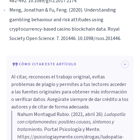
482-492. 10.1089/glr2.2017.2174.
Meng, Jonathan & Fu, Feng. (2020). Understanding
gambling behaviour and risk attitudes using
cryptocurrency-based casino blockchain data. Royal
Society Open Science. 7. 201446. 10.1098/rsos.201446.
CÓMO CITAR ESTE ARTÍCULO
Al citar, reconoces el trabajo original, evitas
problemas de plagio y permites a tus lectores acceder
a las fuentes originales para obtener más información
o verificar datos. Asegúrate siempre de dar crédito a los
autores y de citar de forma adecuada.
Nahum Montagud Rubio
. (
2021, abril 26
).
Ludopatía
con criptomonedas: posibles causas, síntomas y
tratamiento
.
Portal Psicología y Mente.
https://psicologiaymente.com/drogas/ludopatia-