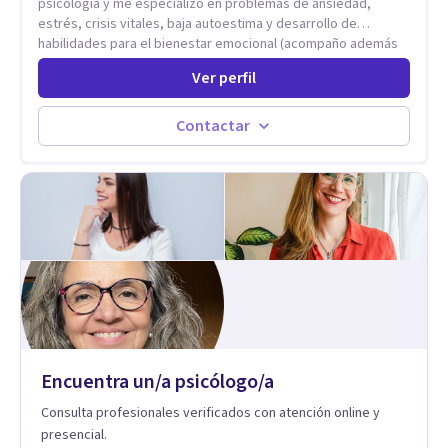
psicología y me especializo en problemas de ansiedad,
estrés, crisis vitales, baja autoestima y desarrollo de
habilidades para el bienestar emocional (acompaño además
problemáticas como la desregulación emocional, tendencias
Ver perfil
perfeccionistas, liderazgo, problemas de sueño, depresión,
entre otras).
Contactar
Encuentra un/a psicólogo/a
Consulta profesionales verificados con atención online y
presencial.