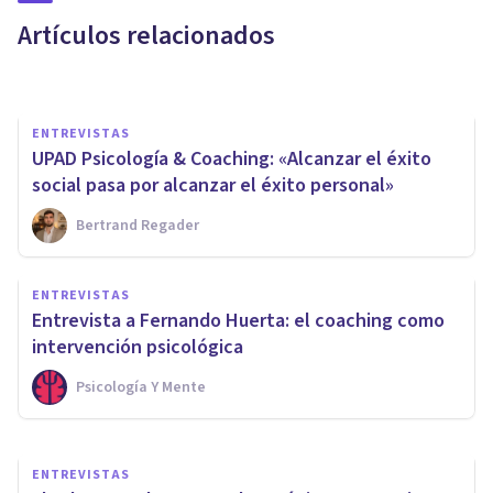
cliente”
Artículos relacionados
Bertrand Regader
ENTREVISTAS
UPAD Psicología & Coaching: «Alcanzar el éxito
social pasa por alcanzar el éxito personal»
Bertrand Regader
ENTREVISTAS
La naturaleza del desarrollo
ENTREVISTAS
personal: entrevista a Rubén
Entrevista a Fernando Huerta: el coaching como
Camacho
intervención psicológica
Psicología Y Mente
Psicología Y Mente
ENTREVISTAS