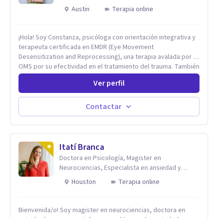
Austin
Terapia online
¡Hola! Soy Constanza, psicóloga con orientación integrativa y
terapeuta certificada en EMDR (Eye Movement
Desensitization and Reprocessing), una terapia avalada por la
OMS por su efectividad en el tratamiento del trauma. También
estoy certificada en Prácticas Informadas en Trauma (CPT-I)
Ver perfil
por la Asociación Internacional de Psicotraumatología. Creo
en la importancia de una primera sesión personalizada, donde
puedas contarme qué te trae por aquí, conocer mi forma de
Contactar
trabajar y ver si te sentís cómodo con mi estilo. El vínculo
terapéutico es clave: necesitamos sentirnos seguros para
poder sanar. Trabajo desde una mirada integradora, con
perspectiva de género, sensibilidad al trauma y orientación
Itatí Branca
EMDR. Combino herramientas basadas en evidencia con una
Doctora en Psicología, Magister en
presencia cálida, empática y respetuosa. Cada persona tiene
Neurociencias, Especialista en ansiedad y
una historia única. Mi objetivo es ayudarte a comprender no
mindfulness
Houston
Terapia online
solo lo que te pasa, sino por qué te pasa, y acompañarte a
transformarlo. Más que calmar síntomas, busco que puedas
reconectar con tu autenticidad, fortalecer tu autoestima y
Bienvenida/o! Soy magister en neurociencias, doctora en
habitarte con más libertad.