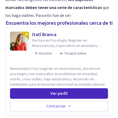
marcados deben tener una serie de características
que
los haga viables. Para ello han de ser:
Encuentra los mejores profesionales cerca de ti
Itatí Branca
Doctora en Psicología, Magister en
Neurociencias, Especialista en ansiedad y
mindfulness
Houston
Terapia online
Bienvenida/o! Soy magister en neurociencias, doctora en
psicología y me especializo en problemas de ansiedad,
estrés, crisis vitales, baja autoestima y desarrollo de
habilidades para el bienestar emocional (acompaño además
problemáticas como la desregulación emocional, tendencias
Ver perfil
perfeccionistas, liderazgo, problemas de sueño, depresión,
entre otras).
Contactar