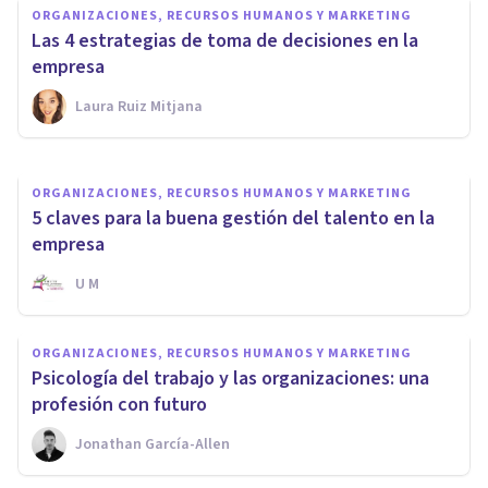
ORGANIZACIONES, RECURSOS HUMANOS Y MARKETING
Coaching en el trabajo: qué es
Las 4 estrategias de toma de decisiones en la
y cuáles son sus beneficios
empresa
Laura Ruiz Mitjana
Psicología Y Mente
ORGANIZACIONES, RECURSOS HUMANOS Y MARKETING
5 claves para la buena gestión del talento en la
empresa
U M
ORGANIZACIONES, RECURSOS HUMANOS Y MARKETING
​Psicología del trabajo y las organizaciones: una
profesión con futuro
Jonathan García-Allen