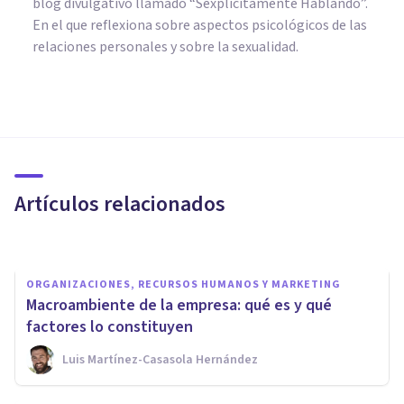
blog divulgativo llamado “Sexplícitamente Hablando”.
En el que reflexiona sobre aspectos psicológicos de las
relaciones personales y sobre la sexualidad.
EMPRESAS
¿Cómo calcular la
productividad de una
empresa? Método y ejemplos
Artículos relacionados
Nahum Montagud Rubio
ORGANIZACIONES, RECURSOS HUMANOS Y MARKETING
Macroambiente de la empresa: qué es y qué
factores lo constituyen
Luis Martínez-Casasola Hernández
COACHING Y LIDERAZGO