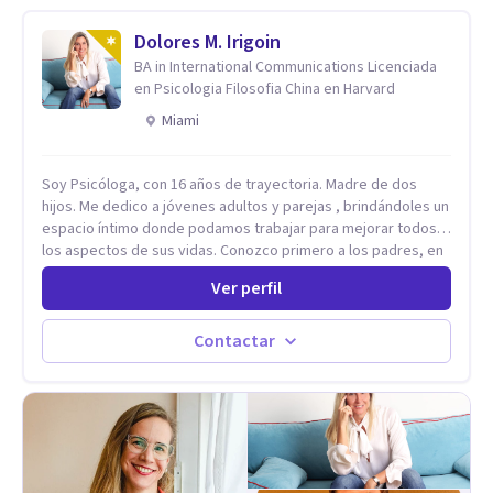
Dolores M. Irigoin
BA in International Communications Licenciada
en Psicologia Filosofia China en Harvard
Miami
Soy Psicóloga, con 16 años de trayectoria. Madre de dos
hijos. Me dedico a jóvenes adultos y parejas , brindándoles un
espacio íntimo donde podamos trabajar para mejorar todos
los aspectos de sus vidas. Conozco primero a los padres, en
el caso de niños u adolescentes, para luego seguir la terapia
Ver perfil
con sus hijos, apuntalándolos en su futuro personal,
universitario y profesional, siempre conteniendo
paralelamente a los padres y brindándoles un espacio de
Contactar
seguridad. Hago terapia de pareja y adultos con método
integrativo. Más información en: intherapy.today