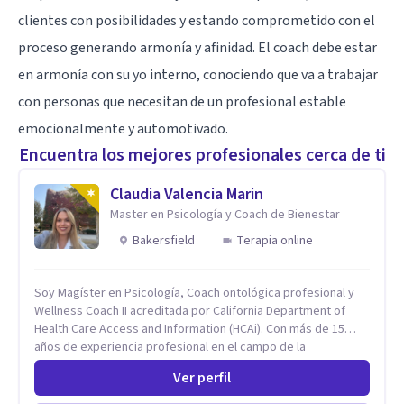
clientes con posibilidades y estando comprometido con el
proceso generando armonía y afinidad. El coach debe estar
en armonía con su yo interno, conociendo que va a trabajar
con personas que necesitan de un profesional estable
emocionalmente y automotivado.
Encuentra los mejores profesionales cerca de ti
Claudia Valencia Marin
Master en Psicología y Coach de Bienestar
Bakersfield
Terapia online
Soy Magíster en Psicología, Coach ontológica profesional y
Wellness Coach II acreditada por California Department of
Health Care Access and Information (HCAi). Con más de 15
años de experiencia profesional en el campo de la
Neurociencia del Bienestar y Liderazgo estratégico; bilingüe
Ver perfil
(español e inglés), con un enfoque holístico, integrativo
(cuerpo, mente y espíritu) y multicultural.