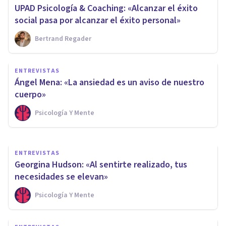
UPAD Psicología & Coaching: «Alcanzar el éxito
social pasa por alcanzar el éxito personal»
Bertrand Regader
ENTREVISTAS
ENTREVISTAS
Cristian Pernett: «No puedes
Ángel Mena: «La ansiedad es un aviso de nuestro
gestionar lo que no entiendes»
cuerpo»
Psicología Y Mente
Psicología Y Mente
ENTREVISTAS
Georgina Hudson: «Al sentirte realizado, tus
necesidades se elevan»
Psicología Y Mente