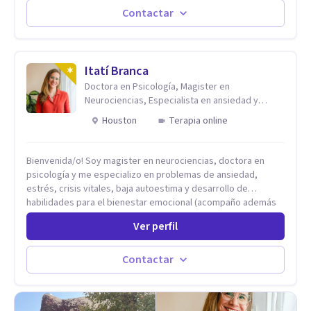
Contactar
Itatí Branca
Doctora en Psicología, Magister en
Neurociencias, Especialista en ansiedad y
mindfulness
Houston
Terapia online
Bienvenida/o! Soy magister en neurociencias, doctora en
psicología y me especializo en problemas de ansiedad,
estrés, crisis vitales, baja autoestima y desarrollo de
habilidades para el bienestar emocional (acompaño además
problemáticas como la desregulación emocional, tendencias
Ver perfil
perfeccionistas, liderazgo, problemas de sueño, depresión,
entre otras).
Contactar