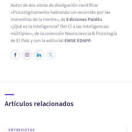
Autor de dos obras de divulgación científica:
«Psicológicamente hablando: un recorrido por las
maravillas de la mente»
, de
Ediciones Paidós
.
«¿Qué es la inteligencia? Del CI a las inteligencias
múltiples», de la colección Neurociencia & Psicología
de El País y con la editorial
EMSE EDAPP
.
ENTREVISTAS
La naturaleza del desarrollo
personal: entrevista a Rubén
Camacho
Artículos relacionados
Psicología Y Mente
ENTREVISTAS