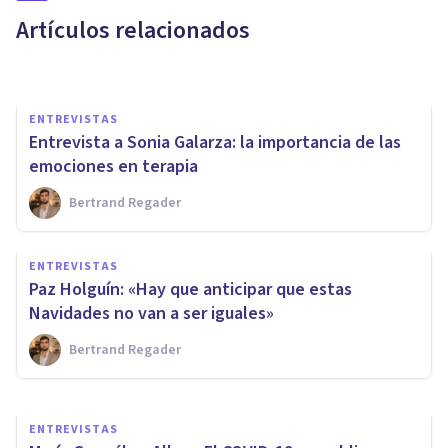
trauma
Artículos relacionados
Bertrand Regader
ENTREVISTAS
Entrevista a Sonia Galarza: la importancia de las
emociones en terapia
Bertrand Regader
ENTREVISTAS
Melissa Santamaría: «Practicar
ENTREVISTAS
el perdón escapa a la lógica de
Paz Holguín: «Hay que anticipar que estas
muchos»
Navidades no van a ser iguales»
Bertrand Regader
Psicología Y Mente
ENTREVISTAS