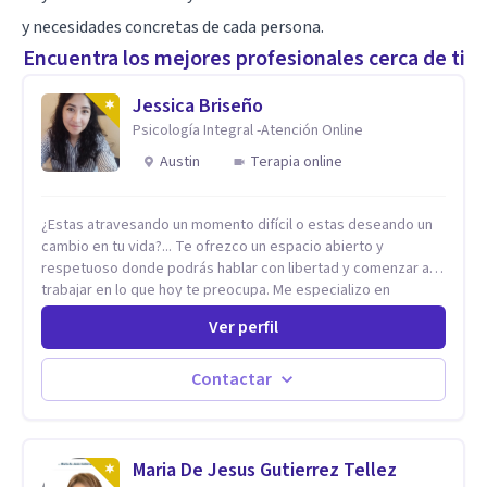
y necesidades concretas de cada persona.
Encuentra los mejores profesionales cerca de ti
Jessica Briseño
Psicología Integral -Atención Online
Austin
Terapia online
¿Estas atravesando un momento difícil o estas deseando un
cambio en tu vida?... Te ofrezco un espacio abierto y
respetuoso donde podrás hablar con libertad y comenzar a
trabajar en lo que hoy te preocupa. Me especializo en
Trastornos de Ansiedad y a lo largo de mi experiencia
Ver perfil
profesional he acompañado a muchas Familias y Parejas con
distintas problemáticas como el manejo del estrés,
Autoestima, Gestión de la Ira, Depresión, Retos en la Crianza,
Contactar
Codependencia, Celos, entre otros. Cuento con más de 12
años de experiencia en el área de la Salud mental y he
trabajado en distintos contextos clínicos con niños,
Adolescentes y Adultos
Maria De Jesus Gutierrez Tellez