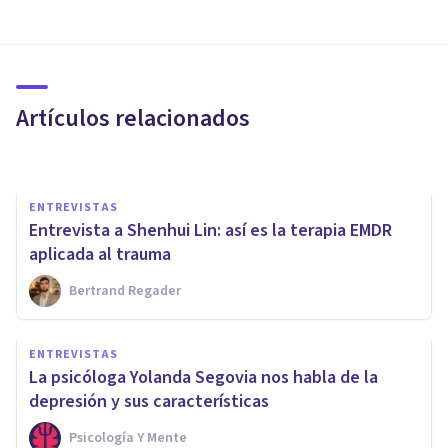
Francisco J. Martínez: “Hemos
comenzado a medicalizar las
emociones”
Artículos relacionados
Bertrand Regader
ENTREVISTAS
Entrevista a Shenhui Lin: así es la terapia EMDR
aplicada al trauma
Bertrand Regader
ENTREVISTAS
Ana María Egido: “El entorno
ENTREVISTAS
laboral es una de las
La psicóloga Yolanda Segovia nos habla de la
principales fuentes de estrés"
depresión y sus características
Psicología Y Mente
Psicología Y Mente