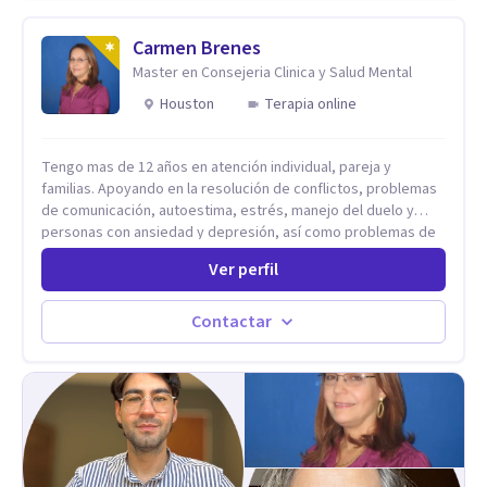
seminarios, una especialización en psicoanálisis y también
investigo. Siempre en la búsqueda de ser un mejor
Carmen Brenes
profesional.
Master en Consejeria Clinica y Salud Mental
Houston
Terapia online
Tengo mas de 12 años en atención individual, pareja y
familias. Apoyando en la resolución de conflictos, problemas
de comunicación, autoestima, estrés, manejo del duelo y
personas con ansiedad y depresión, así como problemas de
conducta y comportamiento. Desarrollo de personas
Ver perfil
maximizando su potencial y elevando su desempeño.
Estableciendo metas a corto y largo plazo, es vital para la
vida de cada uno tener su propia vision.
Contactar