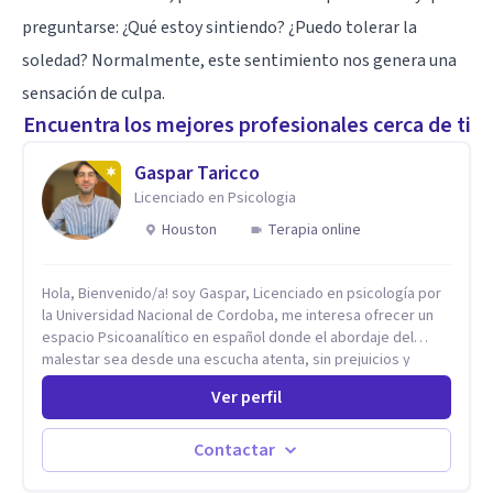
preguntarse: ¿Qué estoy sintiendo? ¿Puedo tolerar la
soledad? Normalmente, este sentimiento nos genera una
sensación de culpa.
Encuentra los mejores profesionales cerca de ti
Gaspar Taricco
Licenciado en Psicologia
Houston
Terapia online
Hola, Bienvenido/a! soy Gaspar, Licenciado en psicología por
la Universidad Nacional de Cordoba, me interesa ofrecer un
espacio Psicoanalítico en español donde el abordaje del
malestar sea desde una escucha atenta, sin prejuicios y
rescatando lo singular de cada caso, sin caer en etiquetas.
Ver perfil
Considero que todas las personas en algún momento pueden
sufrir y cada una por cuestiones particulares, es en mi
espacio donde se le dará un lugar a esas cuestiones
Contactar
singulares de cada uno, para luego generar cambios. Soy una
persona en constante formación, actualmente curso