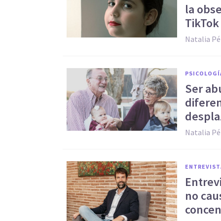
la obse
TikTok
Natalia Pé
PSICOLOGÍ
Ser ab
diferen
despla
Natalia Pé
ENTREVIST
Entrevi
no caus
concen