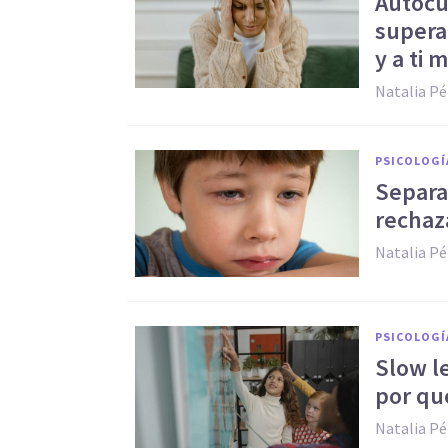
Autocu
superar
y a ti 
Natalia Pé
PSICOLOGÍ
Separa
rechaz
Natalia Pé
PSICOLOGÍ
Slow l
por qué
Natalia Pé