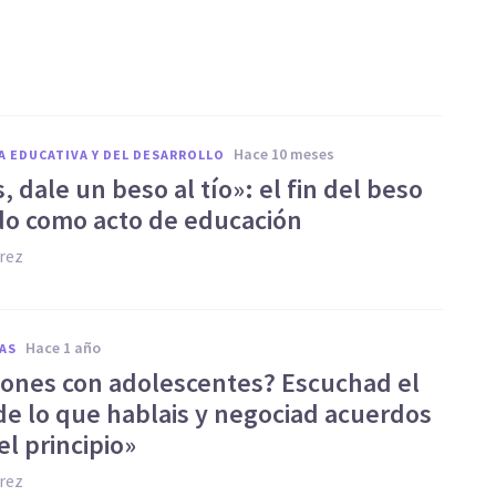
hace 10 meses
A EDUCATIVA Y DEL DESARROLLO
 dale un beso al tío»: el fin del beso
do como acto de educación
rez
hace 1 año
AS
iones con adolescentes? Escuchad el
de lo que hablais y negociad acuerdos
l principio»
rez