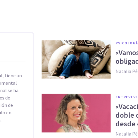
PSICOLOGÍ
«Vamos,
obliga
Natalia Pé
l, tiene un
cumental
onal se ha
es de
ENTREVIST
«Vacac
ción de
ulo en
doble 
.
desde e
Natalia Pé