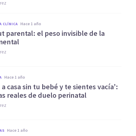
rez
hace 1 año
A CLÍNICA
 parental: el peso invisible de la
mental
rez
hace 1 año
A
 a casa sin tu bebé y te sientes vacía’:
as reales de duelo perinatal
rez
hace 1 año
AS