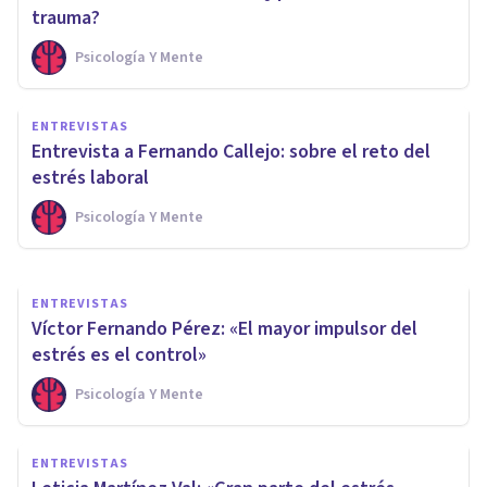
trauma?
Psicología Y Mente
ENTREVISTAS
Nacho Coller: 'Creí que al ser
ENTREVISTAS
psicólogo controlaría mi
Entrevista a Fernando Callejo: sobre el reto del
depresión; qué error'
estrés laboral
Psicología Y Mente
Psicología Y Mente
ENTREVISTAS
Víctor Fernando Pérez: «El mayor impulsor del
estrés es el control»
Psicología Y Mente
ENTREVISTAS