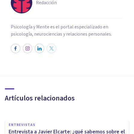
Redacción
Psicología y Mente es el portal especializado en
psicología, neurociencias y relaciones personales.
ENTREVISTAS
Andrés Quinteros: "El estrés
también es adaptativo y
necesario"
Artículos relacionados
Psicología Y Mente
ENTREVISTAS
Entrevista a Javier Elcarte: ¿qué sabemos sobre el