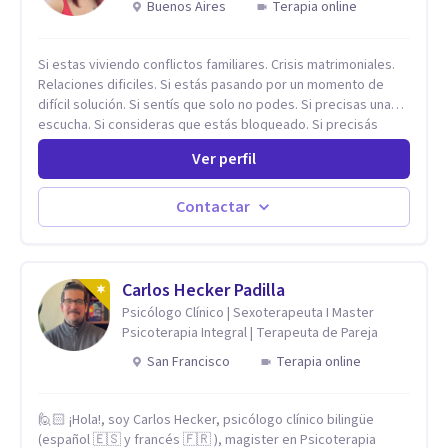
Buenos Aires
Terapia online
Si estas viviendo conflictos familiares. Crisis matrimoniales.
Relaciones dificiles. Si estás pasando por un momento de
difícil solución. Si sentís que solo no podes. Si precisas una
escucha. Si consideras que estás bloqueado. Si precisás
comprensión. Si no logras definir proyectos, objetivos,
Ver perfil
sueños, deseos. Si pensás que lo que te pasa no es tan
grave, pero podría ayudar. Si estás en adicciones y tu
intención es hacer algo con lo que te está pasando. No dudes
Contactar
en comunicarte a fin de comenzar a resolver la situación que
está generando esa angustia.
Carlos Hecker Padilla
Psicólogo Clínico | Sexoterapeuta I Master
Psicoterapia Integral | Terapeuta de Pareja
San Francisco
Terapia online
🙋🏻 ¡Hola!, soy Carlos Hecker, psicólogo clínico bilingüe
(español 🇪🇸 y francés 🇫🇷 ), magister en Psicoterapia