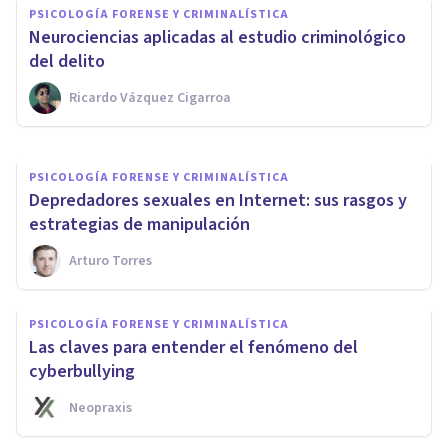
PSICOLOGÍA FORENSE Y CRIMINALÍSTICA
acoso por Internet que se ceba
​Neurociencias aplicadas al estudio criminológico
con las mujeres
del delito
Ricardo Vázquez Cigarroa
Arturo Torres
PSICOLOGÍA FORENSE Y CRIMINALÍSTICA
Depredadores sexuales en Internet: sus rasgos y
estrategias de manipulación
Arturo Torres
PSICOLOGÍA FORENSE Y CRIMINALÍSTICA
Las claves para entender el fenómeno del
cyberbullying
Neopraxis