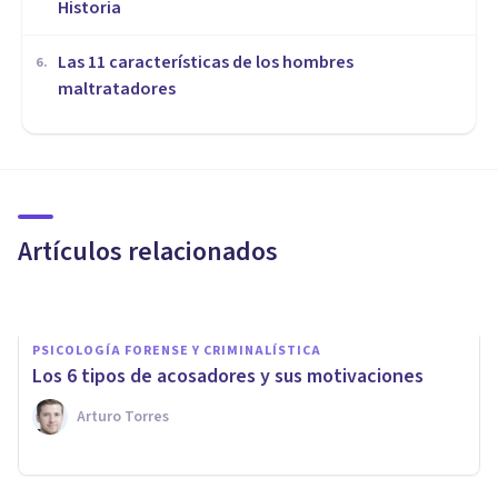
Historia
Las 11 características de los hombres
6
.
maltratadores
PSICOLOGÍA FORENSE Y CRIMINALÍSTICA
¿Qué es el informe pericial
psicológico sobre
conversaciones?
Artículos relacionados
Azor & Asociados
PSICOLOGÍA FORENSE Y CRIMINALÍSTICA
Los 6 tipos de acosadores y sus motivaciones
Arturo Torres
PSICOLOGÍA FORENSE Y CRIMINALÍSTICA
Doxing: una nueva forma de