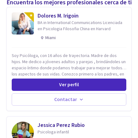
Encuentra los mejores profesionales cerca de ti
Dolores M. Irigoin
BA in International Communications Licenciada
en Psicologia Filosofia China en Harvard
Miami
Soy Psicóloga, con 16 años de trayectoria. Madre de dos
hijos. Me dedico a jóvenes adultos y parejas , brindándoles un
espacio íntimo donde podamos trabajar para mejorar todos
los aspectos de sus vidas. Conozco primero a los padres, en
el caso de niños u adolescentes, para luego seguir la terapia
Ver perfil
con sus hijos, apuntalándolos en su futuro personal,
universitario y profesional, siempre conteniendo
paralelamente a los padres y brindándoles un espacio de
Contactar
seguridad. Hago terapia de pareja y adultos con método
integrativo. Más información en: intherapy.today
Jessica Perez Rubio
Psicologa infantil