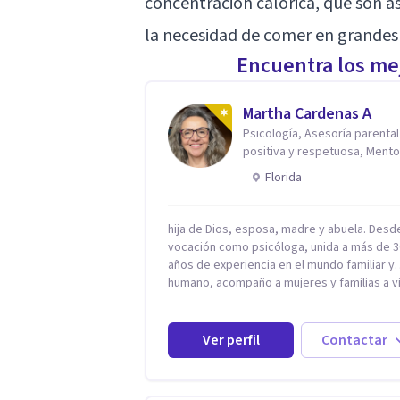
concentración calórica, que son 
la necesidad de comer en grandes
Encuentra los mej
Martha Cardenas A
Psicología, Asesoría parental
positiva y respetuosa, Mento
reconexión contigo
Florida
hija de Dios, esposa, madre y abuela. Desd
vocación como psicóloga, unida a más de 3
años de experiencia en el mundo familiar y
humano, acompaño a mujeres y familias a vi
con mayor paz, claridad y confianza en sí
mismas. Creo profundamente que la vida e
hecha de etapas, y que cada ciclo —person
Ver perfil
Contactar
emocional, espiritual y familiar— trae
oportunidades de crecimiento. Por eso util
una combinación de psicología positiva,