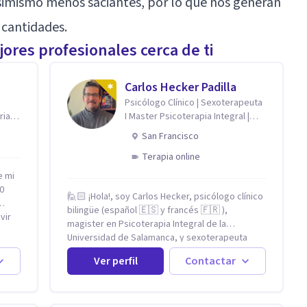
asimismo menos saciantes, por lo que nos generan
 cantidades.
ores profesionales cerca de ti
Carlos Hecker Padilla
Psicólogo Clínico | Sexoterapeuta
ria
I Master Psicoterapia Integral |
Terapeuta de Pareja
San Francisco
Terapia online
e mi
0
🙋🏻 ¡Hola!, soy Carlos Hecker, psicólogo clínico
bilingüe (español 🇪🇸 y francés 🇫🇷 ),
vir
magister en Psicoterapia Integral de la
Universidad de Salamanca, y sexoterapeuta
stá
certificado en Francia. Trabajo con personas
al,
Ver perfil
Contactar
que sienten que algo en su vida dejó de calzar:
ansiedad que se desborda, tristeza que no se
izo
va, duelos que se alargan, relaciones que
repiten el mismo patrón o preguntas en torno a