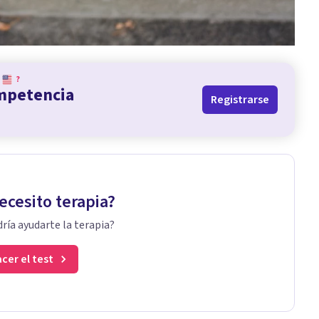
?
ompetencia
Registrarse
ecesito terapia?
ría ayudarte la terapia?
cer el test