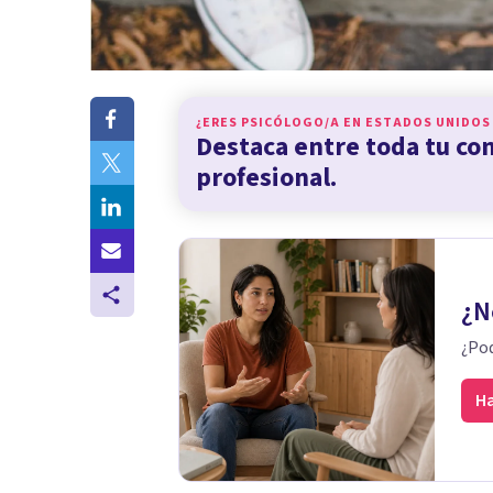
¿ERES PSICÓLOGO/A EN
ESTADOS UNIDOS
Destaca entre toda tu c
profesional.
¿N
¿Pod
Ha