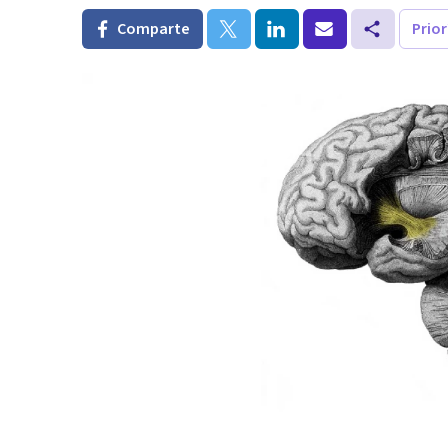
Comparte
Prio