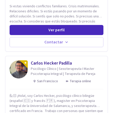
Si estas viviendo conflictos familiares. Crisis matrimoniales.
Relaciones dificiles. Si estás pasando por un momento de
difícil solución. Si sentís que solo no podes. Si precisas una
escucha. Si consideras que estás bloqueado. Si precisás
comprensión. Si no logras definir proyectos, objetivos,
Ver perfil
sueños, deseos. Si pensás que lo que te pasa no es tan
grave, pero podría ayudar. Si estás en adicciones y tu
intención es hacer algo con lo que te está pasando. No dudes
Contactar
en comunicarte a fin de comenzar a resolver la situación que
está generando esa angustia.
Carlos Hecker Padilla
Psicólogo Clínico | Sexoterapeuta I Master
Psicoterapia Integral | Terapeuta de Pareja
San Francisco
Terapia online
🙋🏻 ¡Hola!, soy Carlos Hecker, psicólogo clínico bilingüe
(español 🇪🇸 y francés 🇫🇷 ), magister en Psicoterapia
Integral de la Universidad de Salamanca, y sexoterapeuta
certificado en Francia. Trabajo con personas que sienten que