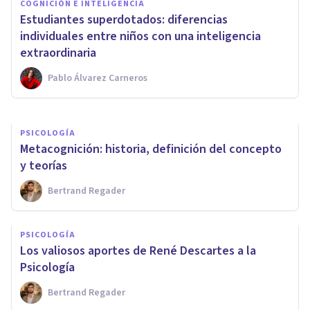
COGNICIÓN E INTELIGENCIA
PSICOLOGÍA
Estudiantes superdotados: diferencias
¿Qué es la Psicología? 5 claves
individuales entre niños con una inteligencia
para descubrir esta ciencia
extraordinaria
Pablo Álvarez Carneros
Adrián Triglia
PSICOLOGÍA
Metacognición: historia, definición del concepto
y teorías
Bertrand Regader
PSICOLOGÍA
Los valiosos aportes de René Descartes a la
Psicología
Bertrand Regader