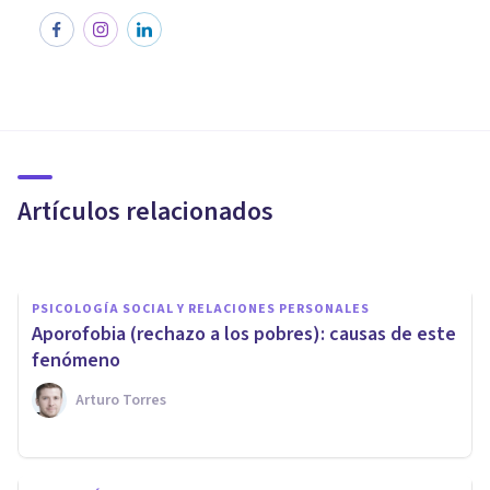
FRASES Y REFLEXIONES
Las 15 mejores frases de
Gordon Allport
Artículos relacionados
Xavier Molina
PSICOLOGÍA SOCIAL Y RELACIONES PERSONALES
​Aporofobia (rechazo a los pobres): causas de este
fenómeno
Arturo Torres