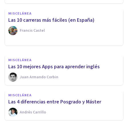
MISCELÁNEA
MISCELÁNEA
Marco teórico: ¿qué es y cómo
Las 10 carreras más fáciles (en España)
definir uno para tu tesis?
Francis Castel
Izzat Haykal
MISCELÁNEA
Las 10 mejores Apps para aprender inglés
Juan Armando Corbin
MISCELÁNEA
Las 4 diferencias entre Posgrado y Máster
Andrés Carrillo