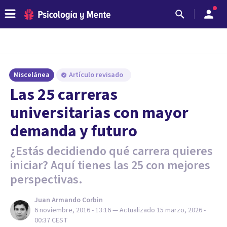
Miscelánea
Artículo revisado
​Las 25 carreras
universitarias con mayor
demanda y futuro
¿Estás decidiendo qué carrera quieres
iniciar? Aquí tienes las 25 con mejores
perspectivas.
Juan Armando Corbin
6 noviembre, 2016 - 13:16
— Actualizado
15 marzo, 2026 -
00:37
CEST