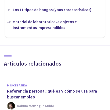
Los 11 tipos de hongos (y sus características)
9
.
Material de laboratorio: 25 objetos e
10
.
instrumentos imprescindibles
MISCELÁNEA
¿Qué estudiar? Consejos para
decidir carrera universitaria (o
no)
Artículos relacionados
Arturo Torres
MISCELÁNEA
Referencia personal: qué es y cómo se usa para
buscar empleo
Nahum Montagud Rubio