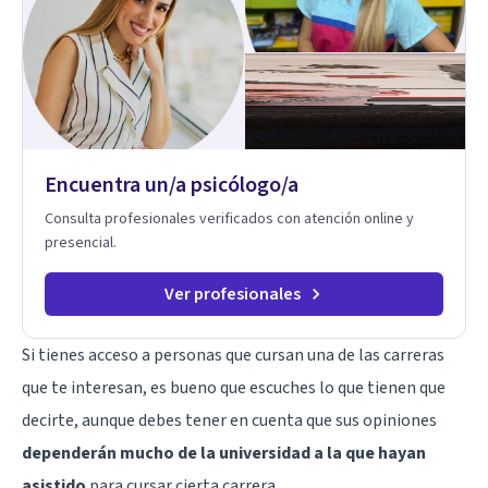
herramientas prácticas y dinámicas adaptadas a la edad de
cada menor, dejando de lado las etiquetas y los tecnicismos.
Mi forma de trabajar se centra en entender las emociones
que hay detrás del comportamiento, ayudándoles a
desarrollar la confianza necesaria para superar sus retos y
fortaleciendo la comunicación entre ustedes. Acompaño a
niños y adolescentes que están lidiando con la ansiedad, la
timidez, la rebeldía o dificultades escolares, así como a
Encuentra un/a psicólogo/a
padres que buscan orientación y pautas claras para educar
sin perder la paciencia ni el control. Si estás listo para dar el
Consulta profesionales verificados con atención online y
primer paso hacia una convivencia familiar más armoniosa,
presencial.
agenda tu sesión y empecemos a trabajar juntos.
Ver profesionales
Si tienes acceso a personas que cursan una de las carreras
que te interesan, es bueno que escuches lo que tienen que
decirte, aunque debes tener en cuenta que sus opiniones
dependerán mucho de la universidad a la que hayan
asistido
para cursar cierta carrera.