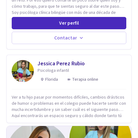
un reto. Por eso quiero contarte un poco sobre quién soy y
cómo trabajo, para que te sientas seguro al dar este paso.
Soy psicóloga clínica bilingüe con más de una década de
experiencia. He dictado conferencias, escrito artículos y
Ver perfil
ejercido como profesora universitaria. Un dato curioso: he
vivido en varios países y conozco de primera mano lo que
significa ser migrante, adaptarse a los cambios y empezar de
Contactar
nuevo.
Jessica Perez Rubio
Psicologa infantil
Florida
Terapia online
Ver a tu hijo pasar por momentos difíciles, cambios drásticos
de humor o problemas en el colegio puede hacerte sentir con
mucha incertidumbre y sin saber cuál es el siguiente paso.
Aquí encontrarás un espacio seguro y cálido donde tanto tú
como tus hijos se sentirán realmente escuchados,
comprendidos y apoyados para recuperar la tranquilidad en
casa. Me especializo en guiar a familias a través de