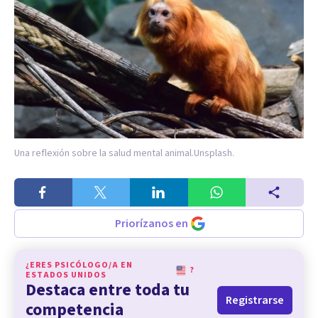
Una reflexión sobre la salud mental animal.
Unsplash.
Priorízanos en
¿ERES PSICÓLOGO/A EN
?
ESTADOS UNIDOS
Destaca entre toda tu
Registrarse
competencia