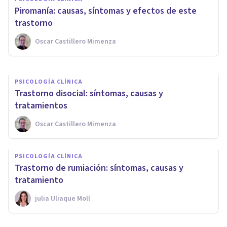
sueño REM: síntomas y
​Piromanía: causas, síntomas y efectos de este
tratamiento
trastorno
Oscar Castillero Mimenza
Isabel Rovira Salvador
PSICOLOGÍA CLÍNICA
Trastorno disocial: síntomas, causas y
tratamientos
Oscar Castillero Mimenza
PSICOLOGÍA CLÍNICA
Trastorno de rumiación: síntomas, causas y
tratamiento
​julia Uliaque Moll