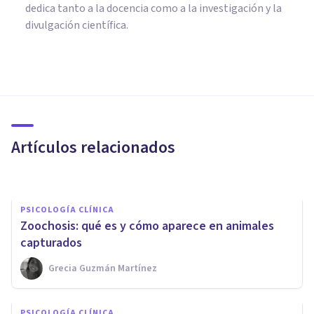
dedica tanto a la docencia como a la investigación y la
divulgación científica.
PSICOLOGÍA CLÍNICA
Agrizoofobia (miedo a los
animales salvajes): síntomas,
causas y tratamiento
Artículos relacionados
Laura Ruiz Mitjana
PSICOLOGÍA CLÍNICA
Zoochosis: qué es y cómo aparece en animales
capturados
Grecia Guzmán Martínez
PSICOLOGÍA CLÍNICA
Trastorno de conducta del
PSICOLOGÍA CLÍNICA