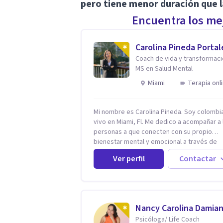
pero tiene menor duración que l
Encuentra los mej
Carolina Pineda Portal
Coach de vida y transformaci
MS en Salud Mental
Miami
Terapia onl
Mi nombre es Carolina Pineda. Soy colombi
vivo en Miami, Fl. Me dedico a acompañar a 
personas a que conecten con su propio
bienestar mental y emocional a través de
verdades universales para que de esta ma
Ver perfil
Contactar
nos permitamos navegar por la vida con
facilidad, paz y gozo. Todo se encuentra e
nuestra propia sabiduría. Todo ocurre de
adentro hacia afuera. Un poco (o mucho) d
mental es lo que necesitamos, todos.
Nancy Carolina Damia
Empecemos por aqui.
Psicóloga/ Life Coach