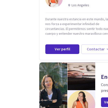
Los Angeles
Durante nuestra estancia en este mundo, la
nos forza a experimentar infinidad de
circuntancias. El permitirnos sentir todo nuestro
cuerpo y entender nuestro maravilloso cerebro,
es fundamental para poder apreciarlas. Es 
eso que, Nancy Damian esta dispuesta a
brindarte una mano amiga atravez de
Ver perfil
Contactar
herramientas fundamentales para crecer y
fortalecer tu mente, alma y SER. El cómo
percibimos y manejamos nuestros diarios
sucesos es el detonator que nos lleva al
resultado de efectos impactantes que se 
En
quedaran memorables. Ayudar a otros seres
humanos a disfrutar de la hermosa vida que
Cons
es mi placer y deleite ya que ser FELIZ es
pres
derecho de toda la GENTE.
Ve