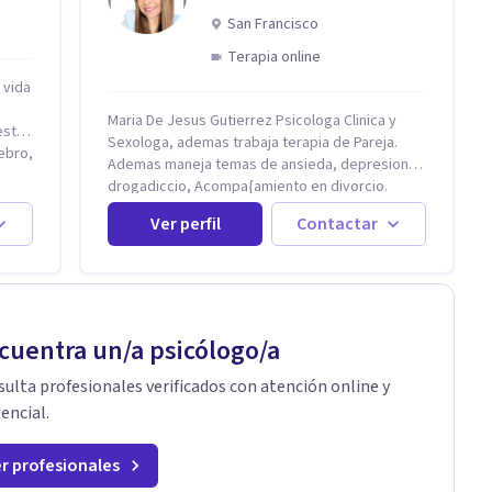
San Francisco
Terapia online
 vida
Maria De Jesus Gutierrez Psicologa Clinica y
Sexologa, ademas trabaja terapia de Pareja.
Ademas maneja temas de ansieda, depresion,
por
drogadiccio, Acompa{amiento en divorcio.
Maneja enfoque Cognitivo Conductual. Con 20
Ver perfil
Contactar
años de experiencia, constantemente
capacitandose en las diferntes areas de la
Salud Mental.
nos
cuentra un/a psicólogo/a
 hay,
ulta profesionales verificados con atención online y
encial.
r profesionales