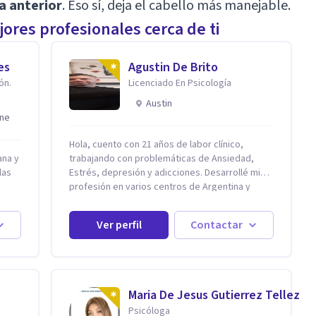
a anterior
. Eso sí, deja el cabello más manejable.
ores profesionales cerca de ti
es
Agustin De Brito
ón.
Licenciado En Psicología
Austin
ine
Hola, cuento con 21 años de labor clínico,
ana y
trabajando con problemáticas de Ansiedad,
las
Estrés, depresión y adicciones. Desarrollé mi
profesión en varios centros de Argentina y
Estados Unidos y actualmente me dedico a la
nera
práctica privada. Utilizo terapias cognitivas
Ver perfil
Contactar
conductuales basadas en evidencia científica
n
con comprobados resultados. Los objetivos
terapéuticos están centrados en brindar
e paz
herramientas concretas para el cambio, que
permitan desarrollar nuevas habilidades y
n
Maria De Jesus Gutierrez Tellez
estrategias basadas en la salud y calidad de
Psicóloga
vida.