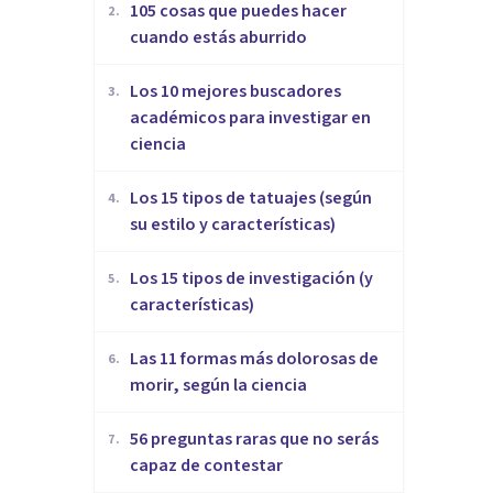
105 cosas que puedes hacer
2
.
cuando estás aburrido
Los 10 mejores buscadores
3
.
académicos para investigar en
ciencia
Los 15 tipos de tatuajes (según
4
.
su estilo y características)
Los 15 tipos de investigación (y
5
.
características)
Las 11 formas más dolorosas de
6
.
morir, según la ciencia
56 preguntas raras que no serás
7
.
capaz de contestar