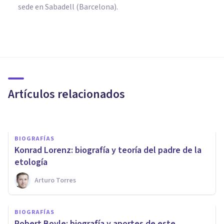
sede en Sabadell (Barcelona).
BIOGRAFÍAS
Michael Faraday: biografía de
este físico británico
Artículos relacionados
Oscar Castillero Mimenza
BIOGRAFÍAS
Konrad Lorenz: biografía y teoría del padre de la
etología
Arturo Torres
BIOGRAFÍAS
Amedeo Avogadro: biografía y
BIOGRAFÍAS
aportes de este físico y
Robert Boyle: biografía y aportes de este