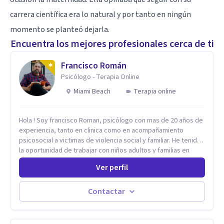
carrera científica era lo natural y por tanto en ningún
momento se planteó dejarla.
Encuentra los mejores profesionales cerca de ti
Francisco Román
Psicólogo - Terapia Online
Miami Beach
Terapia online
Hola ! Soy francisco Roman, psicólogo con mas de 20 años de
experiencia, tanto en clinica como en acompañamiento
psicosocial a victimas de violencia social y familiar. He tenido
la oportunidad de trabajar con niños adultos y familias en
todos los espacios y esto me ha dado un una variedad de
Ver perfil
aprendizajes que ahora pongo a tu disposicion. En la
actualidad puedo atenderte de manera presencial y/o virtual,
de lunes a sabado. el costo de cada sesión lo acordamos en
Contactar
el primer contacto