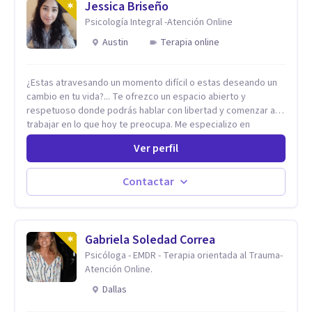
Jessica Briseño
Psicología Integral -Atención Online
Austin
Terapia online
¿Estas atravesando un momento difícil o estas deseando un
cambio en tu vida?... Te ofrezco un espacio abierto y
respetuoso donde podrás hablar con libertad y comenzar a
trabajar en lo que hoy te preocupa. Me especializo en
Trastornos de Ansiedad y a lo largo de mi experiencia
Ver perfil
profesional he acompañado a muchas Familias y Parejas con
distintas problemáticas como el manejo del estrés,
Autoestima, Gestión de la Ira, Depresión, Retos en la Crianza,
Contactar
Codependencia, Celos, entre otros. Cuento con más de 12
años de experiencia en el área de la Salud mental y he
trabajado en distintos contextos clínicos con niños,
Adolescentes y Adultos
Gabriela Soledad Correa
Psicóloga - EMDR - Terapia orientada al Trauma-
Atención Online.
Dallas