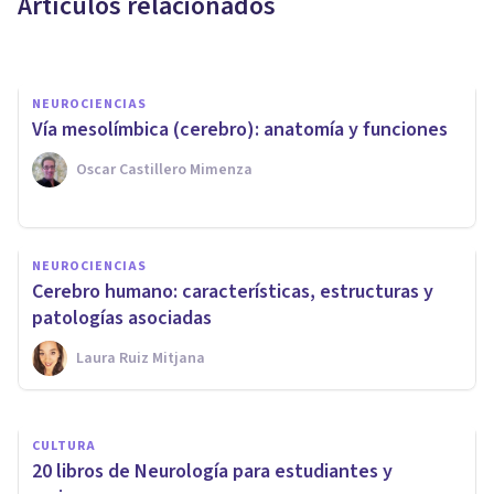
Artículos relacionados
Andrés Carrillo
NEUROCIENCIAS
​Vía mesolímbica (cerebro): anatomía y funciones
Oscar Castillero Mimenza
NEUROCIENCIAS
Áreas del cerebro
NEUROCIENCIAS
especializadas en el lenguaje:
Cerebro humano: características, estructuras y
su ubicación y funciones
patologías asociadas
Laura Ruiz Mitjana
Grecia Guzmán Martínez
CULTURA
​20 libros de Neurología para estudiantes y