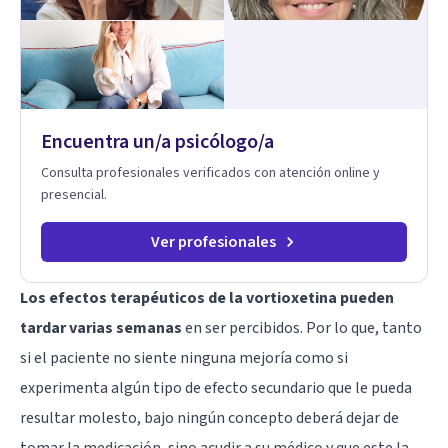
relación contigo misma y con quienes amas, y enseñarte
herramientas prácticas para navegar la vida familiar con amor,
límites sanos, serenidad y propósito. Trabajo desde una
mirada integral donde la mente, las emociones, la historia
familiar y la fe se encuentran para crear procesos
terapéuticos transformadores, cálidos y profundamente
humanos. Te acompaño a encontrar claridad, paz y propósito
Encuentra un/a psicólogo/a
en cada etapa de tu vida.
Consulta profesionales verificados con atención online y
presencial.
Ver profesionales
Los efectos terapéuticos de la vortioxetina pueden
tardar varias semanas
en ser percibidos. Por lo que, tanto
si el paciente no siente ninguna mejoría como si
experimenta algún tipo de efecto secundario que le pueda
resultar molesto, bajo ningún concepto deberá dejar de
tomar la medicación, sino acudir a su médico y que este la