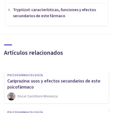
Tryptizol: características, funciones y efectos
6
.
secundarios de este fármaco
PSICOFARMACOLOGÍA
Mirtazapina: efectos y usos de
este fármaco antidepresivo
Artículos relacionados
Oscar Castillero Mimenza
PSICOFARMACOLOGÍA
Cariprazina: usos y efectos secundarios de este
psicofármaco
Oscar Castillero Mimenza
PSICOFARMACOLOGÍA
Antagonistas e Inhibidores de
PSICOFARMACOLOGÍA