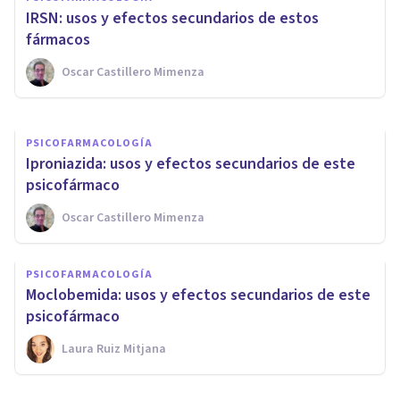
la Recaptación de Serotonina
IRSN: usos y efectos secundarios de estos
(AIRSs)
fármacos
Oscar Castillero Mimenza
Oscar Castillero Mimenza
PSICOFARMACOLOGÍA
Iproniazida: usos y efectos secundarios de este
psicofármaco
Oscar Castillero Mimenza
PSICOFARMACOLOGÍA
Moclobemida: usos y efectos secundarios de este
psicofármaco
Laura Ruiz Mitjana