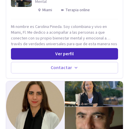
Mental
tener que luchar constantemente contigo. Integro también
Miami
Terapia online
herramientas como mindfulness, escritura terapéutica y
recursos creativos, que permiten acceder a niveles más
profundos de la experiencia, más allá de lo únicamente
Mi nombre es Carolina Pineda. Soy colombiana y vivo en
racional.
Miami, Fl. Me dedico a acompañar a las personas a que
conecten con su propio bienestar mental y emocional a
través de verdades universales para que de esta manera nos
permitamos navegar por la vida con facilidad, paz y gozo.
Ver perfil
Todo se encuentra en nuestra propia sabiduría. Todo ocurre
de adentro hacia afuera. Un poco (o mucho) de paz mental es
lo que necesitamos, todos. Empecemos por aqui.
Contactar