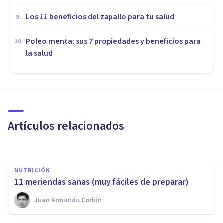
Los 11 beneficios del zapallo para tu salud
9
.
Poleo menta: sus 7 propiedades y beneficios para
10
.
la salud
ENTREVISTAS
'Los elixires mágicos', una
receta multidisciplinar para el
bienestar emocional
Artículos relacionados
Bertrand Regader
NUTRICIÓN
11 meriendas sanas (muy fáciles de preparar)
Juan Armando Corbin
NUTRICIÓN