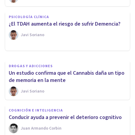
NEUROCIENCIAS
PSICOLOGÍA CLÍNICA
​Neurogastronomía: comer con
¿El TDAH aumenta el riesgo de sufrir Demencia?
el paladar, un acto del cerebro
Javi Soriano
Jonathan García-Allen
DROGAS Y ADICCIONES
Un estudio confirma que el Cannabis daña un tipo
de memoria en la mente
Javi Soriano
COGNICIÓN E INTELIGENCIA
​Conducir ayuda a prevenir el deterioro cognitivo
Juan Armando Corbin