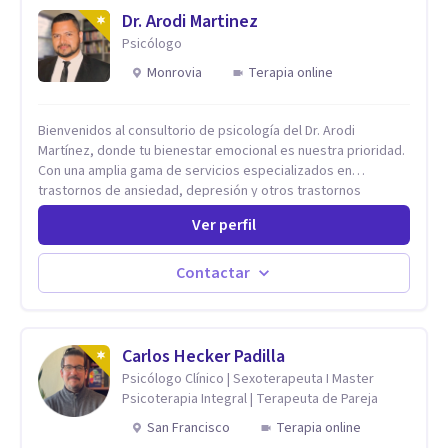
Dr. Arodi Martinez
Psicólogo
Monrovia
Terapia online
Bienvenidos al consultorio de psicología del Dr. Arodi
Martínez, donde tu bienestar emocional es nuestra prioridad.
Con una amplia gama de servicios especializados en
trastornos de ansiedad, depresión y otros trastornos
emocionales, estamos dedicados a ofrecerte el mejor
Ver perfil
tratamiento para mejorar tu salud mental. En nuestro
consultorio, ofrecemos una variedad de terapias y
tratamientos diseñados para satisfacer tus necesidades
Contactar
específicas: Terapia para Trastornos de Ansiedad y
Depresión: Somos expertos en el tratamiento de la ansiedad
y la depresión, utilizando enfoques basados en evidencia
para ayudarte a recuperar tu bienestar emocional. Terapia
Carlos Hecker Padilla
Individual, de Pareja y Familiar: Trabajamos contigo y tus
Psicólogo Clínico | Sexoterapeuta I Master
seres queridos para fortalecer las relaciones y mejorar la
Psicoterapia Integral | Terapeuta de Pareja
dinámica familiar. Evaluaciones Psicológicas y Terapias
San Francisco
Terapia online
Especializadas: Terapia cognitivo-conductual Terapia de