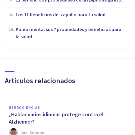
​11 beneficios y propiedades de las pipas de girasol
8
.
Los 11 beneficios del zapallo para tu salud
9
.
Poleo menta: sus 7 propiedades y beneficios para
10
.
la salud
NUTRICIÓN
¿Qué es la Dieta MIND y cómo
protege del envejecimiento
cognitivo?
Artículos relacionados
Javi Soriano
NEUROCIENCIAS
¿Hablar varios idiomas protege contra el
Alzheimer?
Javi Soriano