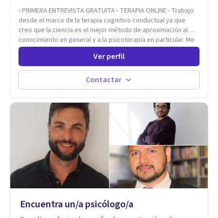
como a nivel personal para una buena autoestima y una
- PRIMERA ENTREVISTA GRATUITA - TERAPIA ONLINE - Trabajo
relación saludable de pareja.
desde el marco de la terapia cognitivo conductual ya que
creo que la ciencia es el mejor método de aproximación al
conocimiento en general y a la psicoterapia en particular. Me
interesan los procesos de cambio conductual por los que una
Ver perfil
persona pueda alcanzar sus objetivos, transitando,
aceptando y modificando sus patrones cognitivos y
emocionales. Abordo patologías específicas como trastornos
Contactar
de ansiedad y del ánimo, y también crisis vitales y procesos
de crecimiento personal.
Encuentra un/a psicólogo/a