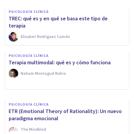
PSICOLOGÍA CLÍNICA
TREC: qué es y en qué se basa este tipo de
terapia
Elisabet Rodríguez Camón
PSICOLOGÍA CLÍNICA
PSICOLOGÍA CLÍNICA
¿Por qué tengo ganas de
Terapia multimodal: qué es y cómo funciona
llorar? Causas, y qué hacer
Nahum Montagud Rubio
Oscar Castillero Mimenza
PSICOLOGÍA CLÍNICA
ETR (Emotional Theory of Rationality): Un nuevo
paradigma emocional
The Mindkind