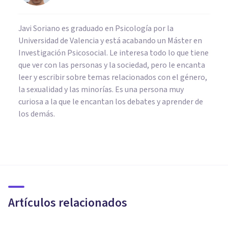
Javi Soriano es graduado en Psicología por la
Universidad de Valencia y está acabando un Máster en
Investigación Psicosocial. Le interesa todo lo que tiene
que ver con las personas y la sociedad, pero le encanta
leer y escribir sobre temas relacionados con el género,
la sexualidad y las minorías. Es una persona muy
curiosa a la que le encantan los debates y aprender de
los demás.
PSICOLOGÍA CLÍNICA
Trampas Vitales del Trastorno
Límite de la Personalidad:
¿cuáles son?
Artículos relacionados
Hermelinda Espinoza Jara