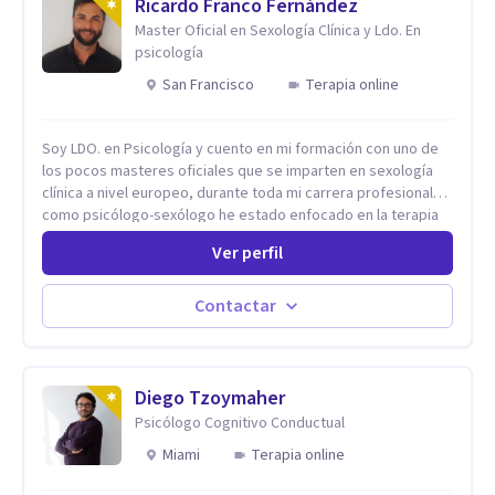
Ricardo Franco Fernández
Master Oficial en Sexología Clínica y Ldo. En
psicología
San Francisco
Terapia online
Soy LDO. en Psicología y cuento en mi formación con uno de
los pocos masteres oficiales que se imparten en sexología
clínica a nivel europeo, durante toda mi carrera profesional
como psicólogo-sexólogo he estado enfocado en la terapia
sexual desde una perspectiva multidisciplinar BIO-PSICO-
Ver perfil
SOCIAL ya que aunque las bases de mi trabajo son
psicológicas, si no se tienen en consideración otros factores
la terapia puede no funcionar al tener una visión demasiado
Contactar
simplista, excluyendo de antemano otros factores que
pueden influir. Mi intención es ayudar para conseguir una
mejora global de tu sexualidad, considerando cada caso
como algo particular e intentando adaptarme a tu situación
Diego Tzoymaher
personal concreta. En especial mi ámbito de trabajo es la
Psicólogo Cognitivo Conductual
disfunción eréctil, la eyaculación precoz y la falta de deseo
Miami
Terapia online
tanto en mujeres como en hombres. La sexualidad es de
enorme importancia tanto para el bienestar físico y mental