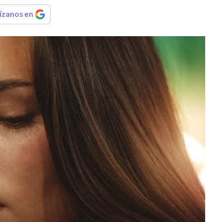
rízanos en