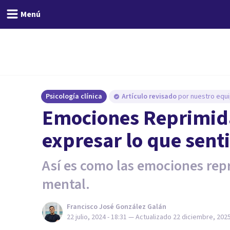
Menú
Psicología clínica
Artículo revisado
por nuestro equi
Emociones Reprimida
expresar lo que sen
Así es como las emociones repr
mental.
Francisco José González Galán
22 julio, 2024 - 18:31
— Actualizado
22 diciembre, 2025