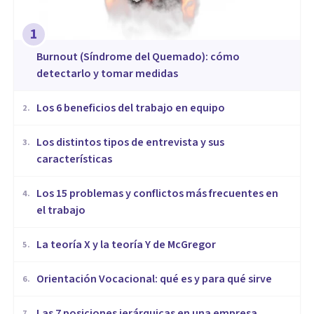
1
Burnout (Síndrome del Quemado): cómo
detectarlo y tomar medidas
​Los 6 beneficios del trabajo en equipo
2
.
​Los distintos tipos de entrevista y sus
3
.
características
​Los 15 problemas y conflictos más frecuentes en
4
.
el trabajo
La teoría X y la teoría Y de McGregor
5
.
Orientación Vocacional: qué es y para qué sirve
6
.
Las 7 posiciones jerárquicas en una empresa
7
.