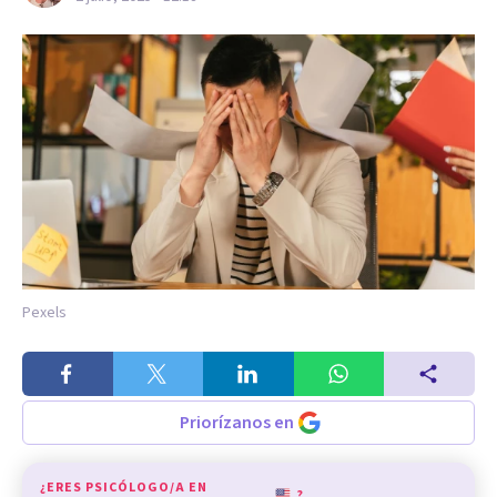
Pexels
Priorízanos en
¿ERES PSICÓLOGO/A EN
?