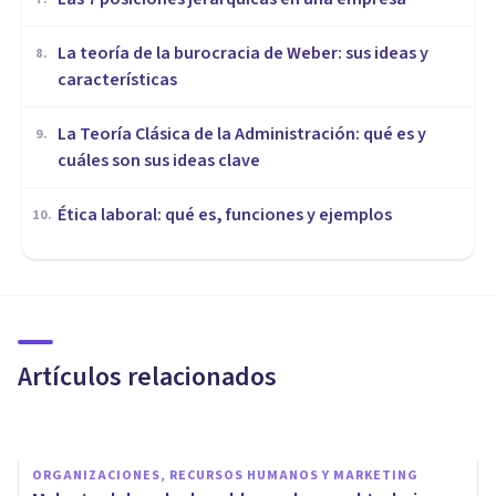
La teoría de la burocracia de Weber: sus ideas y
8
.
características
La Teoría Clásica de la Administración: qué es y
9
.
cuáles son sus ideas clave
Ética laboral: qué es, funciones y ejemplos
10
.
ORGANIZACIONES, RECURSOS HUMANOS Y MARKETING
Cómo resolver conflictos en el
trabajo: 9 consejos prácticos
Artículos relacionados
Andrés Carrillo
ORGANIZACIONES, RECURSOS HUMANOS Y MARKETING