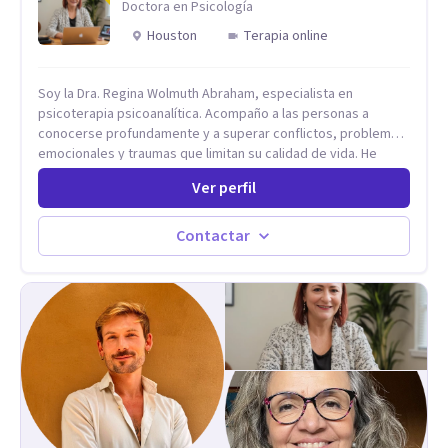
Doctora en Psicología
simbólico con el inconsciente, entendiendo que cada
Houston
Terapia online
proceso terapéutico es único y requiere una mirada
personalizada.
Soy la Dra. Regina Wolmuth Abraham, especialista en
psicoterapia psicoanalítica. Acompaño a las personas a
conocerse profundamente y a superar conflictos, problemas
emocionales y traumas que limitan su calidad de vida. He
trabajado en reconocidas instituciones como el Hospital
Ver perfil
Psiquiátrico San Rafael, Instituto Psiquiátrico MENDAO, San
Bernardino, Hospital Psiquiátrico Infantil y el Centro de
Integración Juvenil. Además, tuve el privilegio de colaborar
Contactar
en comunidades como Olivar del Conde y Xochimilco, lo que
me permitió conocer diversas realidades y necesidades.