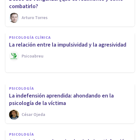
combatirlo?
Arturo Torres
PSICOLOGÍA
PSICOLOGÍA CLÍNICA
¿Qué significa el color negro
La relación entre la impulsividad y la agresividad
en Psicología?
Psicoabreu
Oscar Castillero Mimenza
PSICOLOGÍA
La indefensión aprendida: ahondando en la
psicología de la víctima
César Ojeda
PSICOLOGÍA