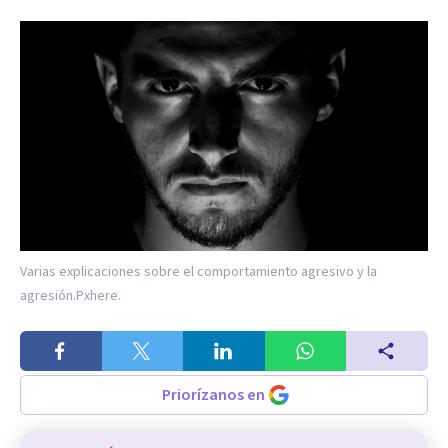
Varias explicaciones sobre el comportamiento agresivo y la
agresión.
Pxhere.
Priorízanos en