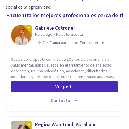
social de la agresividad.
Encuentra los mejores profesionales cerca de ti
Gabriele Cotronei
Psicologo y Psicoterapeuta
San Francisco
Terapia online
Soy psicoterapeuta con más de 10 años de experiencia en
salud mental, especializada en el tratamiento de ansiedad,
depresión, trauma psicológico, adicciones, dificultades
identitarias y efectos de experiencias tempranas adversas.
Ofrezco un espacio terapéutico seguro, confidencial y
Ver perfil
profundamente humano, donde el dolor emocional puede
transformarse en autoconocimiento, regulación emocional y
bienestar. Trabajo desde un enfoque integrativo que combina
Contactar
psicoanálisis, terapia somática y de trauma, psicología
corporal, Mentalization Based Therapy (MBT), hipnoterapia y
respiración neurodinámica, integrando actualmente la
Psicología Analítica Junguiana. Mi abordaje también incorpora
Regina Wohltmuh Abraham
perspectivas interculturales, ecopsicología y el trabajo