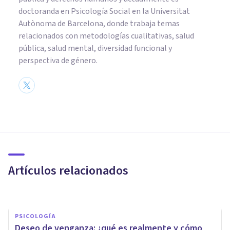
doctoranda en Psicología Social en la Universitat
Autònoma de Barcelona, donde trabaja temas
relacionados con metodologías cualitativas, salud
pública, salud mental, diversidad funcional y
perspectiva de género.
PSICOLOGÍA CLÍNICA
El movimiento #MeToo y su
relación con la Psicología
Artículos relacionados
Psicología Y Mente
PSICOLOGÍA
Deseo de venganza: ¿qué es realmente y cómo