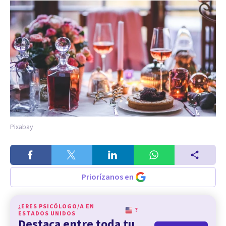
Pixabay
Priorízanos en
¿ERES PSICÓLOGO/A EN
?
ESTADOS UNIDOS
Destaca entre toda tu