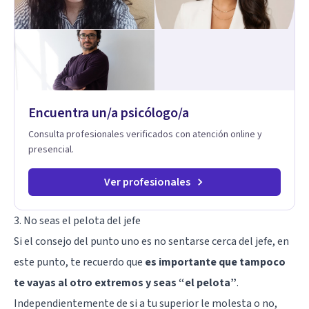
reconstrucción personal. Mi acompañamiento es cercano y
adaptado a tu historia. Crearemos un proceso pensado para
ti, integrando autoconocimiento y herramientas prácticas
para tu vida cotidiana. 🌍 Como mujer migrante, comprendo
desde la experiencia lo que implica empezar de nuevo,
adaptarse y construir un hogar lejos de lo conocido. Las
sesiones son online, individuales o de pareja, y duran 60
minutos. ✨ Si sientes que es momento de empezar,
Encuentra un/a psicólogo/a
contáctame. Estaré encantada de conocerte y acompañarte.
Consulta profesionales verificados con atención online y
presencial.
Ver profesionales
3. No seas el pelota del jefe
Si el consejo del punto uno es no sentarse cerca del jefe, en
este punto, te recuerdo que
es importante que tampoco
te vayas al otro extremos y seas “el pelota”
.
Independientemente de si a tu superior le molesta o no,