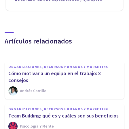
ORGANIZACIONES, RECURSOS HUMANOS Y MARKETING
Psicología, Criminología y su
vínculo en Recursos Humanos
Artículos relacionados
Ricardo Vázquez Cigarroa
ORGANIZACIONES, RECURSOS HUMANOS Y MARKETING
Cómo motivar a un equipo en el trabajo: 8
consejos
Andrés Carrillo
ORGANIZACIONES, RECURSOS HUMANOS Y MARKETING
ORGANIZACIONES, RECURSOS HUMANOS Y MARKETING
Las 9 principales teorías de la
Team Building: qué es y cuáles son sus beneficios
motivación laboral
Psicología Y Mente