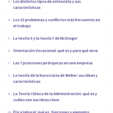
​Los distintos tipos de entrevista y sus
3
.
características
​Los 15 problemas y conflictos más frecuentes en
4
.
el trabajo
La teoría X y la teoría Y de McGregor
5
.
Orientación Vocacional: qué es y para qué sirve
6
.
Las 7 posiciones jerárquicas en una empresa
7
.
La teoría de la burocracia de Weber: sus ideas y
8
.
características
La Teoría Clásica de la Administración: qué es y
9
.
cuáles son sus ideas clave
Ética laboral: qué es, funciones y ejemplos
10
.