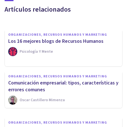
equipo
Artículos relacionados
Jonathan García-Allen
ORGANIZACIONES, RECURSOS HUMANOS Y MARKETING
Los 16 mejores blogs de Recursos Humanos
Psicología Y Mente
ORGANIZACIONES, RECURSOS HUMANOS Y MARKETING
Onboarding: qué es y por qué
ORGANIZACIONES, RECURSOS HUMANOS Y MARKETING
es clave en el rendimiento de
Comunicación empresarial: tipos, características y
los empleados
errores comunes
Oscar Castillero Mimenza
U M
ORGANIZACIONES, RECURSOS HUMANOS Y MARKETING