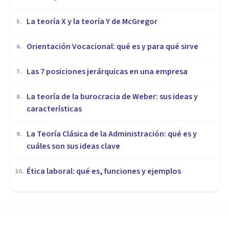
La teoría X y la teoría Y de McGregor
5
.
Orientación Vocacional: qué es y para qué sirve
6
.
Las 7 posiciones jerárquicas en una empresa
7
.
La teoría de la burocracia de Weber: sus ideas y
8
.
características
La Teoría Clásica de la Administración: qué es y
9
.
cuáles son sus ideas clave
Ética laboral: qué es, funciones y ejemplos
10
.
ORGANIZACIONES, RECURSOS HUMANOS Y MARKETING
​Los 6 beneficios del trabajo en