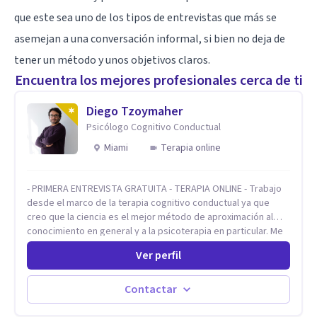
que este sea uno de los tipos de entrevistas que más se
asemejan a una conversación informal, si bien no deja de
tener un método y unos objetivos claros.
Encuentra los mejores profesionales cerca de ti
Diego Tzoymaher
Psicólogo Cognitivo Conductual
Miami
Terapia online
- PRIMERA ENTREVISTA GRATUITA - TERAPIA ONLINE - Trabajo
desde el marco de la terapia cognitivo conductual ya que
creo que la ciencia es el mejor método de aproximación al
conocimiento en general y a la psicoterapia en particular. Me
interesan los procesos de cambio conductual por los que una
Ver perfil
persona pueda alcanzar sus objetivos, transitando,
aceptando y modificando sus patrones cognitivos y
emocionales. Abordo patologías específicas como trastornos
Contactar
de ansiedad y del ánimo, y también crisis vitales y procesos
de crecimiento personal.