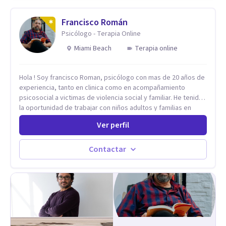
Francisco Román
Psicólogo - Terapia Online
Miami Beach
Terapia online
Hola ! Soy francisco Roman, psicólogo con mas de 20 años de
experiencia, tanto en clinica como en acompañamiento
psicosocial a victimas de violencia social y familiar. He tenido
la oportunidad de trabajar con niños adultos y familias en
todos los espacios y esto me ha dado un una variedad de
Ver perfil
aprendizajes que ahora pongo a tu disposicion. En la
actualidad puedo atenderte de manera presencial y/o virtual,
de lunes a sabado. el costo de cada sesión lo acordamos en
Contactar
el primer contacto