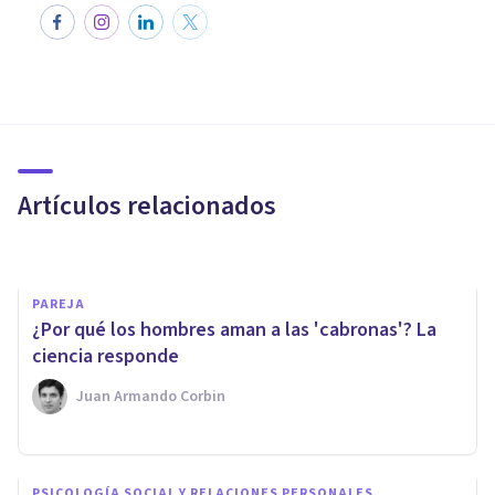
PAREJA
¿Por qué las mujeres prefieren
a los tipos duros?
Artículos relacionados
Bertrand Regader
PAREJA
¿Por qué los hombres aman a las 'cabronas'? La
ciencia responde
Juan Armando Corbin
PAREJA
Ligar, chicas, autoconcepto y
PSICOLOGÍA SOCIAL Y RELACIONES PERSONALES