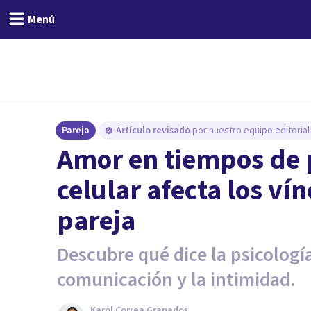
Menú
Pareja
Artículo revisado
por nuestro equipo editorial
Amor en tiempos de 
celular afecta los ví
pareja
Descubre qué dice la psicologí
comunicación y la intimidad.
Karol Correa Granados