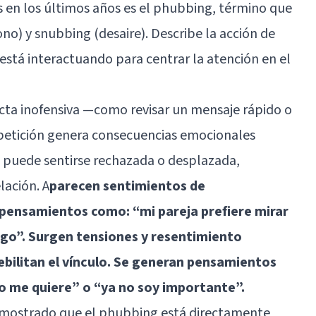
 en los últimos años es el phubbing, término que
no) y snubbing (desaire). Describe la acción de
 está interactuando para centrar la atención en el
ta inofensiva —como revisar un mensaje rápido o
epetición genera consecuencias emocionales
da puede sentirse rechazada o desplazada,
lación. A
parecen sentimientos de
 pensamientos como: “mi pareja prefiere mirar
igo”. Surgen tensiones y resentimiento
bilitan el vínculo. Se generan pensamientos
no me quiere” o “ya no soy importante”.
demostrado que el phubbing está directamente