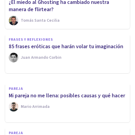
¿El miedo al Ghosting ha cambiado nuestra
manera de flirtear?
Tomás Santa Cecilia
SEXOLOGÍA
Trastorno Orgásmico
FRASES Y REFLEXIONES
Femenino: causas, síntomas y
85 frases eróticas que harán volar tu imaginación
tratamiento
Juan Armando Corbin
Melissa Santamaría
PAREJA
Mi pareja no me llena: posibles causas y qué hacer
Mario Arrimada
PAREJA