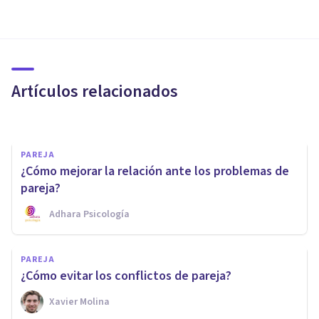
PAREJA
Sufrimiento por amor: 6
consejos para superarlo
Artículos relacionados
Arturo Torres
PAREJA
¿Cómo mejorar la relación ante los problemas de
pareja?
Adhara Psicología
PSICOLOGÍA EDUCATIVA Y DEL DESARROLLO
Enamoramiento en la
PAREJA
adolescencia: características y
¿Cómo evitar los conflictos de pareja?
problemas asociados
Xavier Molina