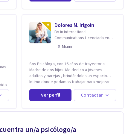
o de
emocional, tendencias perfeccionistas,
liderazgo, problemas de sueño, depresión,
s
entre otras).
ocial,
Dolores M. Irigoin
ctar,
BA in International
otro,
Communications Licenciada en
la
Psicologia Filosofia China en
Miami
Harvard
,
nsulta
Soy Psicóloga, con 16 años de trayectoria.
 mas
ad
Madre de dos hijos. Me dedico a jóvenes
e
adultos y parejas , brindándoles un espacio
íntimo donde podamos trabajar para mejorar
enido
todos los aspectos de sus vidas. Conozco
s y
primero a los padres, en el caso de niños u
Ver perfil
Contactar
a
adolescentes, para luego seguir la terapia con
sus hijos, apuntalándolos en su futuro personal,
universitario y profesional, siempre
conteniendo paralelamente a los padres y
brindándoles un espacio de seguridad. Hago
cuentra un/a psicólogo/a
terapia de pareja y adultos con método