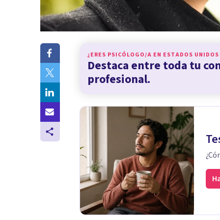
¿ERES PSICÓLOGO/A EN
ESTADOS UNIDOS
Destaca entre toda tu c
profesional.
Te
¿Cóm
Ha