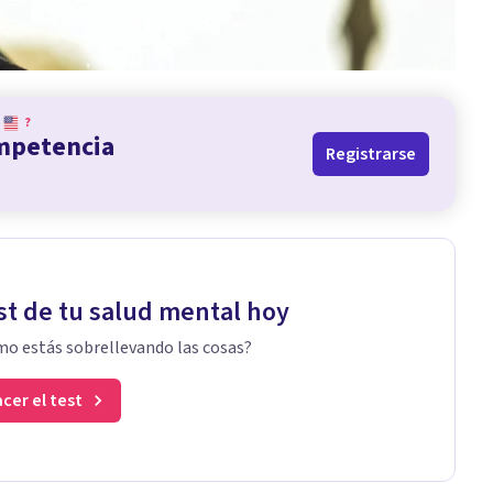
?
ompetencia
Registrarse
st de tu salud mental hoy
o estás sobrellevando las cosas?
cer el test