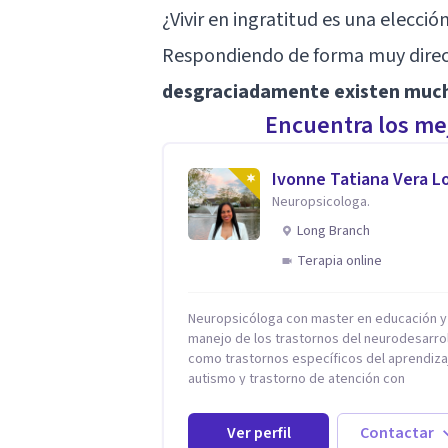
¿Vivir en ingratitud es una elecció
Respondiendo de forma muy direct
desgraciadamente existen mucha
Encuentra los mej
Ivonne Tatiana Vera L
Neuropsicologa.
Long Branch
Terapia online
Neuropsicóloga con master en educación y
manejo de los trastornos del neurodesarro
como trastornos específicos del aprendiza
autismo y trastorno de atención con
hiperactividad (TDAH), entre otros. Además
manejo de la depresión, ansiedad y demás
Ver perfil
Contactar
conflictos de la dimensión Psicológica. Más allá