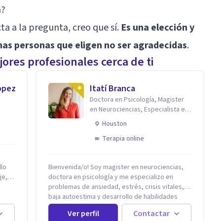
n?
a a la pregunta, creo que sí.
Es una elección y
s personas que eligen no ser agradecidas
.
ores profesionales cerca de ti
opez
Itatí Branca
Doctora en Psicología, Magister
en Neurociencias, Especialista en
ansiedad y mindfulness
Houston
Terapia online
llo
Bienvenida/o! Soy magister en neurociencias,
je,
doctora en psicología y me especializo en
problemas de ansiedad, estrés, crisis vitales,
 del
baja autoestima y desarrollo de habilidades
para el bienestar emocional (acompaño además
Ver perfil
Contactar
problemáticas como la desregulación