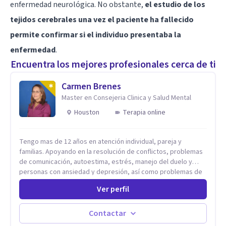
enfermedad neurológica. No obstante,
el estudio de los
tejidos cerebrales una vez el paciente ha fallecido
permite confirmar si el individuo presentaba la
enfermedad
.
Encuentra los mejores profesionales cerca de ti
Carmen Brenes
Master en Consejeria Clinica y Salud Mental
Houston
Terapia online
Tengo mas de 12 años en atención individual, pareja y
familias. Apoyando en la resolución de conflictos, problemas
de comunicación, autoestima, estrés, manejo del duelo y
personas con ansiedad y depresión, así como problemas de
conducta y comportamiento. Desarrollo de personas
Ver perfil
maximizando su potencial y elevando su desempeño.
Estableciendo metas a corto y largo plazo, es vital para la
vida de cada uno tener su propia vision.
Contactar