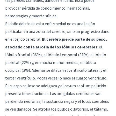
las paredes craneales, dándose el daño. Esto puede
provocar pérdida de conocimiento, hematomas,
hemorragias y muerte súbita.
El daño detrás de esta enfermedad no es una lesión
particular en una zona del cerebro, sino un progresivo daño
en el tejido cerebral.
El cerebro pierde parte de su peso,
asociado con la atrofia de los lóbulos cerebrales
: el
lóbulo frontal (36%), el lóbulo temporal (31%), el lóbulo
parietal (22%) y, en mucha menor medida, el lóbulo
occipital (3%). Además se dilatan el ventrículo lateral y el
tercer ventrículo. Pocas veces lo hace el cuarto ventrículo.
El cuerpo calloso se adelgaza y el cavum septum pelúcido
presenta fenestraciones. Las amígdalas cerebrales van
perdiendo neuronas, la sustancia negra y el locus coeruleus
se ven dañados. Se atrofia los bulbos olfatorios, el tálamo,