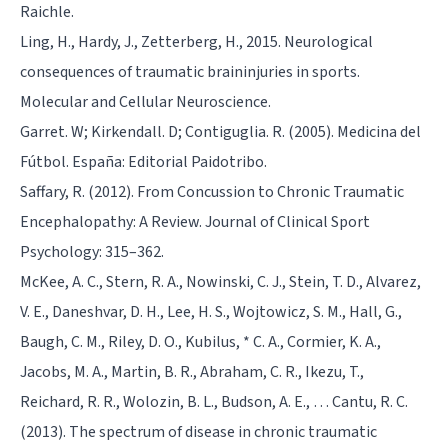
Raichle.
Ling, H., Hardy, J., Zetterberg, H., 2015. Neurological
consequences of traumatic braininjuries in sports.
Molecular and Cellular Neuroscience.
Garret. W; Kirkendall. D; Contiguglia. R. (2005). Medicina del
Fútbol. España: Editorial Paidotribo.
Saffary, R. (2012). From Concussion to Chronic Traumatic
Encephalopathy: A Review. Journal of Clinical Sport
Psychology: 315–362.
McKee, A. C., Stern, R. A., Nowinski, C. J., Stein, T. D., Alvarez,
V. E., Daneshvar, D. H., Lee, H. S., Wojtowicz, S. M., Hall, G.,
Baugh, C. M., Riley, D. O., Kubilus, * C. A., Cormier, K. A.,
Jacobs, M. A., Martin, B. R., Abraham, C. R., Ikezu, T.,
Reichard, R. R., Wolozin, B. L., Budson, A. E., … Cantu, R. C.
(2013). The spectrum of disease in chronic traumatic