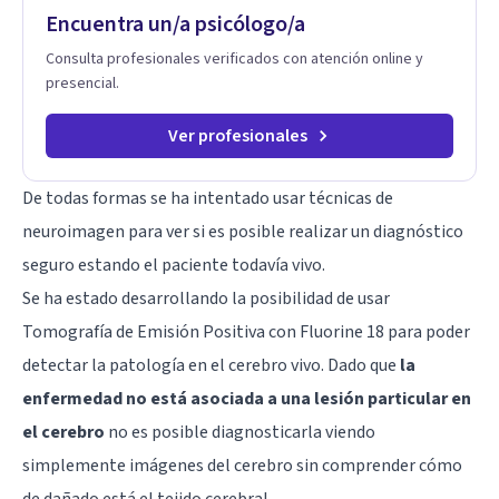
Encuentra un/a psicólogo/a
padres que buscan orientación y pautas claras para educar
sin perder la paciencia ni el control. Si estás listo para dar el
Consulta profesionales verificados con atención online y
primer paso hacia una convivencia familiar más armoniosa,
presencial.
agenda tu sesión y empecemos a trabajar juntos.
Ver profesionales
De todas formas se ha intentado usar técnicas de
neuroimagen para ver si es posible realizar un diagnóstico
seguro estando el paciente todavía vivo.
Se ha estado desarrollando la posibilidad de usar
Tomografía de Emisión Positiva con Fluorine 18 para poder
detectar la patología en el cerebro vivo. Dado que
la
enfermedad no está asociada a una lesión particular en
el cerebro
no es posible diagnosticarla viendo
simplemente imágenes del cerebro sin comprender cómo
de dañado está el tejido cerebral.