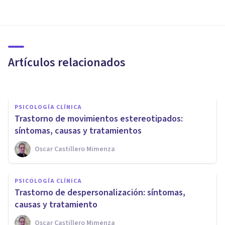
Autismo atípico: ¿qué es y qué
subgrupos de este trastorno
existen?
Artículos relacionados
Alex Figueroba
PSICOLOGÍA CLÍNICA
Trastorno de movimientos estereotipados:
síntomas, causas y tratamientos
Oscar Castillero Mimenza
PSICOLOGÍA CLÍNICA
Trastorno de conversión:
PSICOLOGÍA CLÍNICA
síntomas, tratamientos y
Trastorno de despersonalización: síntomas,
posibles causas
causas y tratamiento
Oscar Castillero Mimenza