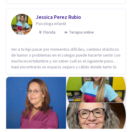
Jessica Perez Rubio
Psicologa infantil
Florida
Terapia online
Ver a tu hijo pasar por momentos difíciles, cambios drásticos
de humor o problemas en el colegio puede hacerte sentir con
mucha incertidumbre y sin saber cuál es el siguiente paso.
Aquí encontrarás un espacio seguro y cálido donde tanto tú
como tus hijos se sentirán realmente escuchados,
comprendidos y apoyados para recuperar la tranquilidad en
casa. Me especializo en guiar a familias a través de
herramientas prácticas y dinámicas adaptadas a la edad de
cada menor, dejando de lado las etiquetas y los tecnicismos.
Mi forma de trabajar se centra en entender las emociones
que hay detrás del comportamiento, ayudándoles a
desarrollar la confianza necesaria para superar sus retos y
fortaleciendo la comunicación entre ustedes. Acompaño a
niños y adolescentes que están lidiando con la ansiedad, la
timidez, la rebeldía o dificultades escolares, así como a