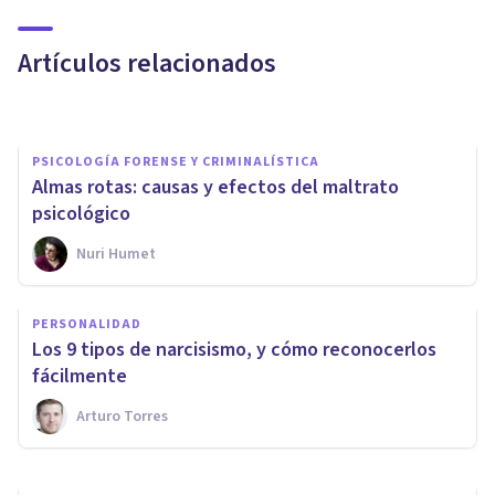
de baja autoestima
Artículos relacionados
Jonathan García-Allen
PSICOLOGÍA FORENSE Y CRIMINALÍSTICA
​Almas rotas: causas y efectos del maltrato
psicológico
Nuri Humet
PAREJA
Breadcrumbing: qué es, qué lo
PERSONALIDAD
causa, y cómo detectarlo en
Los 9 tipos de narcisismo, y cómo reconocerlos
una relación
fácilmente
Arturo Torres
Nahum Montagud Rubio