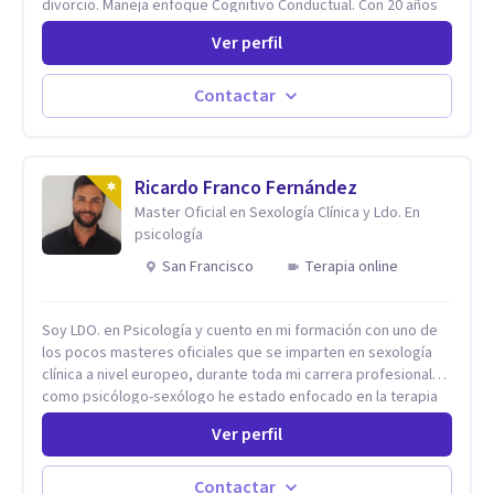
divorcio. Maneja enfoque Cognitivo Conductual. Con 20 años
de experiencia, constantemente capacitandose en las
Ver perfil
diferntes areas de la Salud Mental.
Contactar
Ricardo Franco Fernández
Master Oficial en Sexología Clínica y Ldo. En
psicología
San Francisco
Terapia online
Soy LDO. en Psicología y cuento en mi formación con uno de
los pocos masteres oficiales que se imparten en sexología
clínica a nivel europeo, durante toda mi carrera profesional
como psicólogo-sexólogo he estado enfocado en la terapia
sexual desde una perspectiva multidisciplinar BIO-PSICO-
Ver perfil
SOCIAL ya que aunque las bases de mi trabajo son
psicológicas, si no se tienen en consideración otros factores
la terapia puede no funcionar al tener una visión demasiado
Contactar