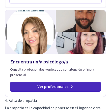
simplista, excluyendo de antemano otros factores que
pueden influir. Mi intención es ayudar para conseguir una
mejora global de tu sexualidad, considerando cada caso
como algo particular e intentando adaptarme a tu situación
personal concreta. En especial mi ámbito de trabajo es la
disfunción eréctil, la eyaculación precoz y la falta de deseo
tanto en mujeres como en hombres. La sexualidad es de
enorme importancia tanto para el bienestar físico y mental
como a nivel personal para una buena autoestima y una
relación saludable de pareja.
Encuentra un/a psicólogo/a
Consulta profesionales verificados con atención online y
presencial.
Ver profesionales
4. Falta de empatía
La empatía es la capacidad de ponerse en el lugar de otra